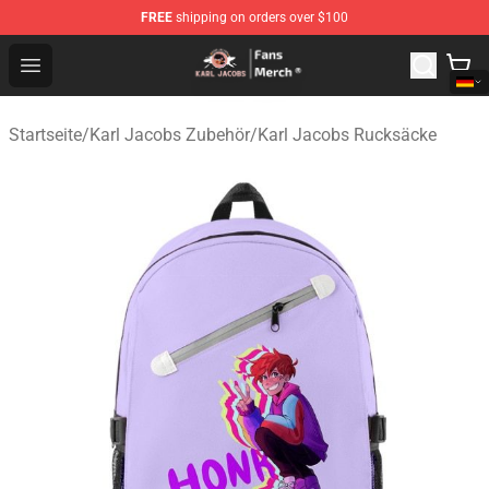
FREE
shipping on orders over $100
Karl Jacobs Store - Official Karl Jacobs Merchandise Sh
Open menu
Startseite
/
Karl Jacobs Zubehör
/
Karl Jacobs Rucksäcke