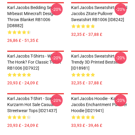
Karl Jacobs Bedding Sets -
Karl Jacobs Sweatshirts - Karl
-20%
-20%
Mrbeast Minecraft Design
Jacobs Zitate Pullover
Throw Blanket RB1006
Sweatshirt RB1006 [ID8242]
[ID8882]
32,35 £ - 37,88 £
26,86 £ - 51,35 £
Karl Jacobs T-Shirts - What
Karl Jacobs Sweatshirt -
-20%
-20%
The Honk? For Classic T-Shirt
Trendy 3D Printed Bestseller
RB1006 [ID7922]
[ID18981]
20,93 £ - 24,09 £
32,35 £ - 37,88 £
Karl Jacobs T-Shirt - Sommer
Karl Jacobs Hoodie - Karl
-20%
-20%
Kurzarm Hot Sale Casual
Jacobs Enchantment Pullover
Streetwear Tops [ID21437]
Hoodie [ID21941]
20,93 £ - 24,09 £
33,93 £ - 39,46 £