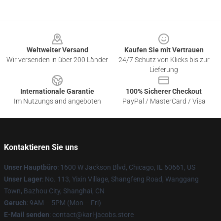
Footer
Weltweiter Versand
Kaufen Sie mit Vertrauen
Wir versenden in über 200 Länder
24/7 Schutz von Klicks bis zur
Lieferung
Internationale Garantie
100% Sicherer Checkout
Im Nutzungsland angeboten
PayPal / MasterCard / Visa
Kontaktieren Sie uns
Unser Hauptbüro
: 1600 W Jackson Blvd, Chicago, IL 60661, US
Unser Lager
: No. 113, Yixin Village, Shangfeng Road, Wanggang
Town, Bazhou City, Shanghai, CN
Geruch
: 9AM – 5PM (Mon – Fri)
E-Mail senden
: contact@karl-jacobs.store