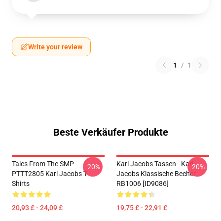
Write your review
1
/
1
Beste Verkäufer Produkte
Tales From The SMP
Karl Jacobs Tassen - Karl
-20%
-20%
PTTT2805 Karl Jacobs T-
Jacobs Klassische Becher
Shirts
RB1006 [ID9086]
20,93 £ - 24,09 £
19,75 £ - 22,91 £