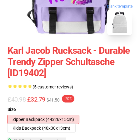
blank template
Karl Jacob Rucksack - Durable
Trendy Zipper Schultasche
[ID19402]
(5 customer reviews)
£40.98
£32.79
-20%
$41.50
Size
Zipper Backpack (44x26x15cm)
Kids Backpack (40x30x13cm)