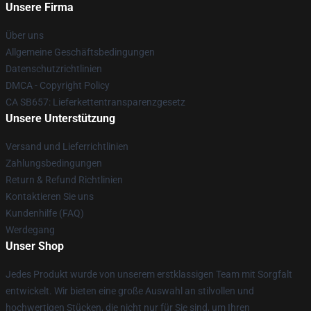
Unsere Firma
Über uns
Allgemeine Geschäftsbedingungen
Datenschutzrichtlinien
DMCA - Copyright Policy
CA SB657: Lieferkettentransparenzgesetz
Unsere Unterstützung
Versand und Lieferrichtlinien
Zahlungsbedingungen
Return & Refund Richtlinien
Kontaktieren Sie uns
Kundenhilfe (FAQ)
Werdegang
Unser Shop
Jedes Produkt wurde von unserem erstklassigen Team mit Sorgfalt
entwickelt. Wir bieten eine große Auswahl an stilvollen und
hochwertigen Stücken, die nicht nur für Sie sind, um Ihren