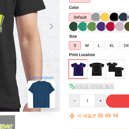
Color
Default
Size
S
M
L
XL
2X
Print Location
blank template
사이즈 가이드 보기
Quantity
이 세일은
02
:
03
:
53