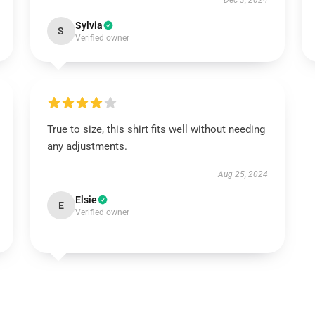
Dec 3, 2024
Sylvia
S
Verified owner
True to size, this shirt fits well without needing
any adjustments.
Aug 25, 2024
Elsie
E
Verified owner