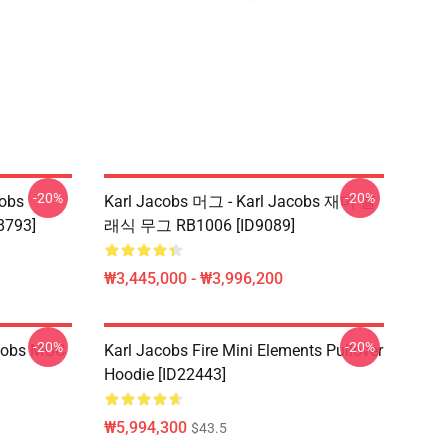
-20%
-20%
obs
Karl Jacobs 머그 - Karl Jacobs 재미 클
8793]
래식 무그 RB1006 [ID9089]
₩3,445,000 - ₩3,996,200
-20%
-20%
acobs MGC
Karl Jacobs Fire Mini Elements Pullover
Hoodie [ID22443]
₩5,994,300
$43.5