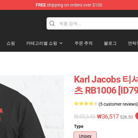
FREE
shipping on orders over $100
Shop
쇼핑
카테고리별 쇼핑
주문 추적
블로그
연락
Karl Jacobs 
츠 RB1006 [ID79
(5 customer reviews
₩45,646
₩36,517
$26.50
Type
Unisex