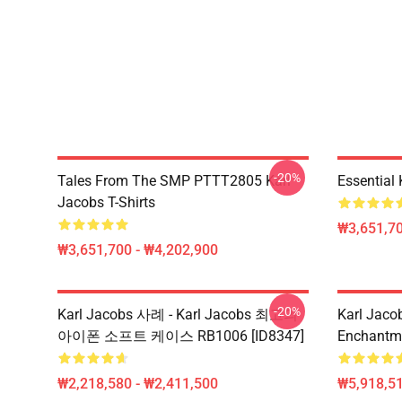
-20%
Tales From The SMP PTTT2805 Karl
Essential
Jacobs T-Shirts
₩3,651,70
₩3,651,700 - ₩4,202,900
-20%
Karl Jacobs 사례 - Karl Jacobs 최고의
Karl Jac
아이폰 소프트 케이스 RB1006 [ID8347]
Enchantm
₩2,218,580 - ₩2,411,500
₩5,918,51