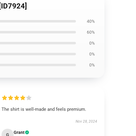
[ID7924]
40%
60%
0%
0%
0%
The shirt is well-made and feels premium.
Nov 28, 2024
Grant
G