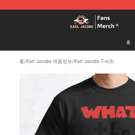
Karl Jacobs Store - Official Karl Jacobs Merchandise 
홈
홈
/
Karl Jacobs 제품정보
/
Karl Jacobs T-셔츠