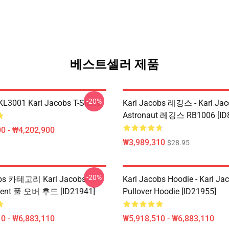
베스트셀러 제품
-20%
 KL3001 Karl Jacobs T-Shirts
Karl Jacobs 레깅스 - Karl Jac
Astronaut 레깅스 RB1006 [ID
0 - ₩4,202,900
₩3,989,310
$28.95
-20%
obs 카테고리 Karl Jacobs
Karl Jacobs Hoodie - Karl J
ent 풀 오버 후드 [ID21941]
Pullover Hoodie [ID21955]
0 - ₩6,883,110
₩5,918,510 - ₩6,883,110