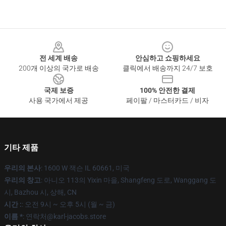
Footer
전 세계 배송
안심하고 쇼핑하세요
200개 이상의 국가로 배송
클릭에서 배송까지 24/7 보호
국제 보증
100% 안전한 결제
사용 국가에서 제공
페이팔 / 마스터카드 / 비자
기타 제품
우리의 본사
: 1600 W 잭슨 IL 60661, 미국
우리의 창고
: 아니오 113의 Yixin 마을, Shangfeng 도로, Wanggang 도
시, Bazhou 시, 상해, CN
시간 :
: 오전 9시 ~ 오후 5시 (월 ~ 금)
이름 *
: 연락처@karl-jacobs.store