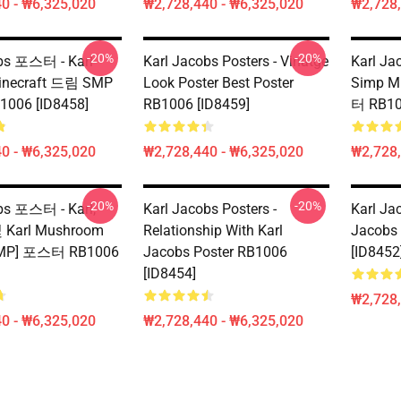
0 - ₩6,325,020
₩2,728,440 - ₩6,325,020
₩2,728,
-20%
-20%
bs 포스터 - Karl
Karl Jacobs Posters - Vinatge
Karl J
inecraft 드림 SMP
Look Poster Best Poster
Simp Mi
06 [ID8458]
RB1006 [ID8459]
터 RB10
0 - ₩6,325,020
₩2,728,440 - ₩6,325,020
₩2,728,
-20%
-20%
bs 포스터 - Karl,
Karl Jacobs Posters -
Karl Ja
 Karl Mushroom
Relationship With Karl
Jacobs
SMP] 포스터 RB1006
Jacobs Poster RB1006
[ID8452
[ID8454]
₩2,728,
0 - ₩6,325,020
₩2,728,440 - ₩6,325,020