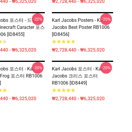
440 - ₩6,325,020
₩2,728,440 - ₩6,325,020
-20%
-20%
acobs 포스터 - 드림팀
Karl Jacobs Posters - Karl
necraft Caracter 포스
Jacobs Best Poster RB1006
06 [ID8455]
[ID8456]
440 - ₩6,325,020
₩2,728,440 - ₩6,325,020
-20%
-20%
cobs 포스터 - Karl
Karl Jacobs 포스터 - Karl
 Frog 포스터 RB1006
Jacobs 크리스 포스터
]
RB1006 [ID8449]
440 - ₩6,325,020
₩2,728,440 - ₩6,325,020