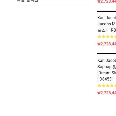
₩2,728,44
Karl Jaco
Jacobs M
포스터 RB10
₩2,728,44
Karl Jaco
Sapnap 및
[Dream 
[ID8453]
₩2,728,44