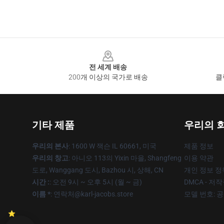
Footer
전 세계 배송
200개 이상의 국가로 배송
클
기타 제품
우리의 
우리의 본사
: 1600 W 잭슨 IL 60661, 미국
제품 정보
우리의 창고
: 아니오 113의 Yixin 마을, Shangfeng
이용 약관
도로, Wanggang 도시, Bazhou 시, 상해, CN
개인 정보 정
시간 :
: 오전 9시 ~ 오후 5시 (월 ~ 금)
DMCA - 저
이름 *
: 연락처@karl-jacobs.store
모델 번호: 