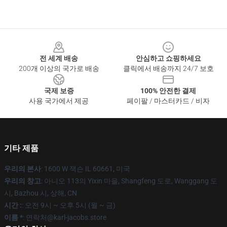
Footer
전 세계 배송
안심하고 쇼핑하세요
200개 이상의 국가로 배송
클릭에서 배송까지 24/7 보호
국제 보증
100% 안전한 결제
사용 국가에서 제공
페이팔 / 마스터카드 / 비자
기타 제품
우리의 본사
: 1600 W 잭슨 IL 60661, 미국
우리의 창고
: 아니오 113의 Yixin 마을, Shangfeng 도로, Wanggang 도
시, Bazhou 시, 상해, CN
시간 :
: 오전 9시 ~ 오후 5시 (월 ~ 금)
이름 *
: 연락처@karl-jacobs.store