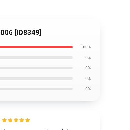
006 [ID8349]
100%
0%
0%
0%
0%