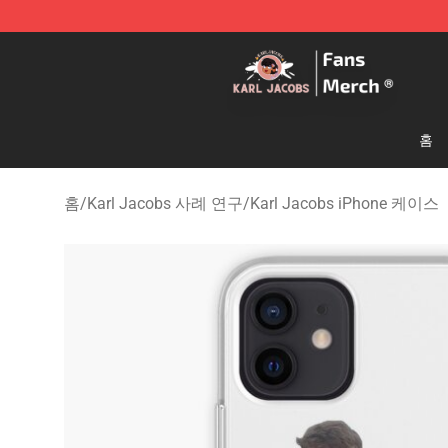
Karl Jacobs Store - Official Karl Jacobs Merchandise 
홈
홈
/
Karl Jacobs 사례 연구
/
Karl Jacobs iPhone 케이스