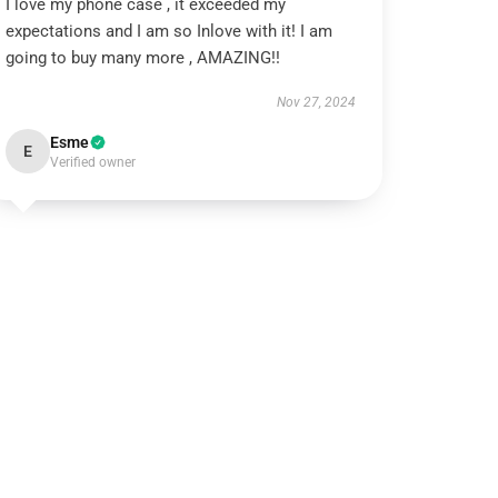
I love my phone case , it exceeded my
expectations and I am so Inlove with it! I am
going to buy many more , AMAZING!!
Nov 27, 2024
Esme
E
Verified owner