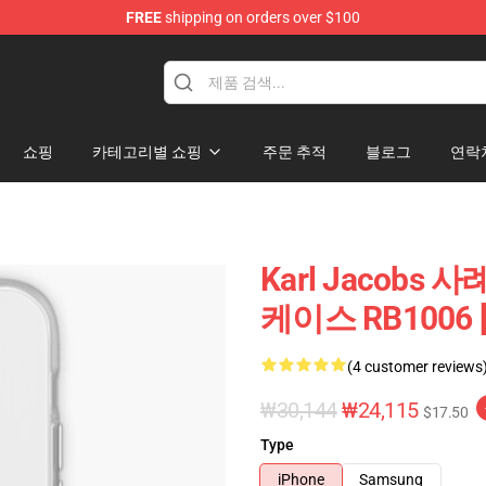
FREE
shipping on orders over $100
Shop
쇼핑
카테고리별 쇼핑
주문 추적
블로그
연락
Karl Jacobs 
케이스 RB1006 [
(4 customer reviews
₩30,144
₩24,115
$17.50
Type
iPhone
Samsung