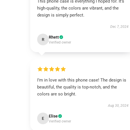
This phone case is everything I hoped for. It’s
high-quality, the colors are vibrant, and the
design is simply perfect.
Dec 7, 2024
Rhett
R
Verified owner
I’m in love with this phone case! The design is
beautiful, the quality is top-notch, and the
colors are so bright.
Aug 30, 2024
Elise
E
Verified owner