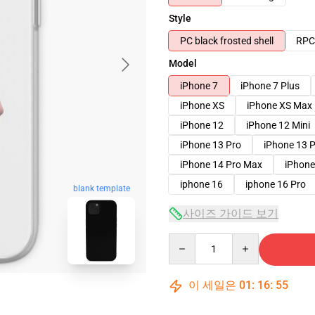
Style
PC black frosted shell
RPC 
Model
iPhone 7
iPhone 7 Plus
iPhone XS
iPhone XS Max
iPhone 12
iPhone 12 Mini
iPhone 13 Pro
iPhone 13 
iPhone 14 Pro Max
iPhone
iphone 16
iphone 16 Pro
blank template
사이즈 가이드 보기
Quantity
이 세일은
01
:
16
:
54