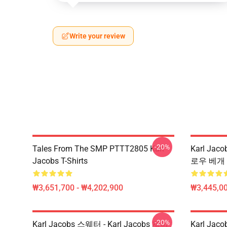
Write your review
-20%
Tales From The SMP PTTT2805 Karl
Karl Jac
Jacobs T-Shirts
로우 베개 R
₩3,651,700 - ₩4,202,900
₩3,445,00
-20%
Karl Jacobs 스웨터 - Karl Jacobs 재미
Karl Jaco