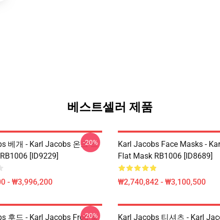
베스트셀러 제품
-20%
obs 베개 - Karl Jacobs 온크 트
Karl Jacobs Face Masks - Ka
B1006 [ID9229]
Flat Mask RB1006 [ID8689]
0 - ₩3,996,200
₩2,740,842 - ₩3,100,500
-20%
bs 후드 - Karl Jacobs Frog 풀
Karl Jacobs 티셔츠 - Karl Ja