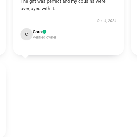
The gift was perfect and my cousins were
overjoyed with it.
Dec 4, 2024
Cora
C
Verified owner