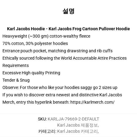
설명
Karl Jacobs Hoodie - Karl Jacobs Frog Cartoon Pullover Hoodie
Heavyweight (~300 gm) cotton-wealthy fleece
70% cotton, 30% polyester hoodies
Entrance pouch pocket, matching drawstring and rib cuffs
Ethically sourced following the World Accountable Attire Practices
Requirements
Excessive High quality Printing
Tender & Snug
Observe: For those who like your hoodies saggy go 2 sizes up
If you wish to discover extra newest and distinctive Karl Jacobs
Merch, entry this hyperlink beneath:
https://karlmerch.com/
SKU
:
KARLJA-79669-2-DEFAULT
Karl Jacobs 제품정보
,
카테고리
:
Karl Jacobs 카테고리
,