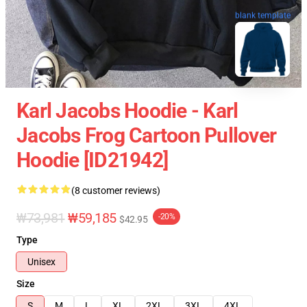
blank template
Karl Jacobs Hoodie - Karl
Jacobs Frog Cartoon Pullover
Hoodie [ID21942]
(8 customer reviews)
₩73,981
₩59,185
-20%
$42.95
Type
Unisex
Size
S
M
L
XL
2XL
3XL
4XL