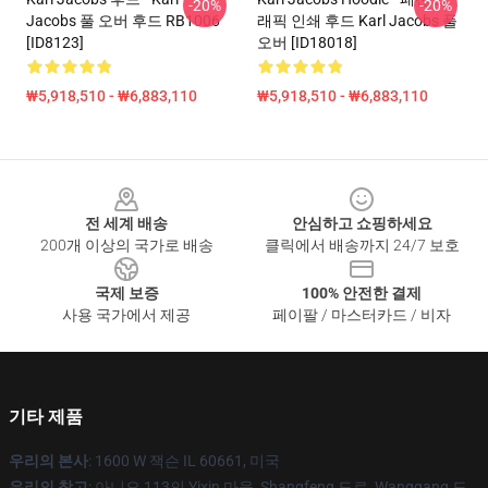
-20%
-20%
Jacobs 풀 오버 후드 RB1006
래픽 인쇄 후드 Karl Jacobs 풀
[ID8123]
오버 [ID18018]
₩5,918,510 - ₩6,883,110
₩5,918,510 - ₩6,883,110
Footer
전 세계 배송
안심하고 쇼핑하세요
200개 이상의 국가로 배송
클릭에서 배송까지 24/7 보호
국제 보증
100% 안전한 결제
사용 국가에서 제공
페이팔 / 마스터카드 / 비자
기타 제품
우리의 본사
: 1600 W 잭슨 IL 60661, 미국
우리의 창고
: 아니오 113의 Yixin 마을, Shangfeng 도로, Wanggang 도