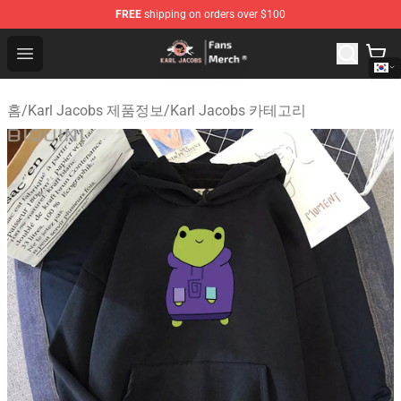
FREE
shipping on orders over $100
Karl Jacobs Store - Official Karl Jacobs Merchandise Sh
Open menu
홈
/
Karl Jacobs 제품정보
/
Karl Jacobs 카테고리