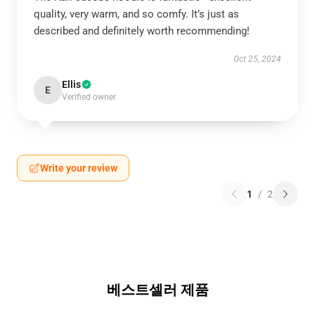
quality, very warm, and so comfy. It’s just as
described and definitely worth recommending!
Oct 25, 2024
Ellis
E
Verified owner
Write your review
1
/
2
베스트셀러 제품