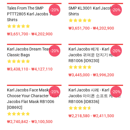
Tales From The SMP
SMP KL3001 Karl Jacobs T-
-20%
-20%
PTTT2805 Karl Jacobs T-
Shirts
Shirts
₩3,651,700 - ₩4,202,900
₩3,651,700 - ₩4,202,900
Karl Jacobs Dream Team
Karl Jacobs 베개 - Karl
-20%
-20%
Classic Bags
Jacobs 귀여운 던지기 베개
RB1006 [ID9230]
₩3,438,110 - ₩4,127,110
₩3,445,000 - ₩3,996,200
Karl Jacobs Face Masks -
Karl Jacobs 사례 - Karl
-20%
-20%
Choose Your Character - Karl
Jacobs 아이폰 소프트 케이스
Jacobs Flat Mask RB1006
RB1006 [ID8336]
[ID8692]
₩2,218,580 - ₩2,411,500
₩2,740,842 - ₩3,100,500