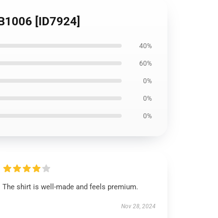
1006 [ID7924]
40%
60%
0%
0%
0%
The shirt is well-made and feels premium.
Nov 28, 2024