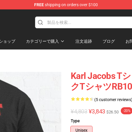
FREE
shipping on orders over $100
Shop
ショップ
カテゴリーで購入
注文追跡
ブログ
お
Karl Jacobs 
クTシャツRB1006
(5 customer reviews
¥4,803
¥3,843
-20%
$26.50
Type
Unisex