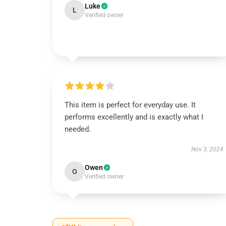
Luke
L
Verified owner
This item is perfect for everyday use. It
performs excellently and is exactly what I
needed.
Nov 3, 2024
Owen
O
Verified owner