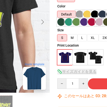
Color
Default
Size
S
M
L
XL
2X
Print Location
blank template
サイズガイドを見る
Quantity
このセールはあと
03
:
28