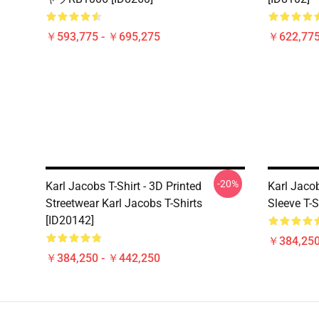
￥593,775 - ￥695,275
￥622,775
-20%
Karl Jacobs T-Shirt - 3D Printed
Karl Jacob
Streetwear Karl Jacobs T-Shirts
Sleeve T-S
[ID20142]
￥384,250
￥384,250 - ￥442,250
Footer