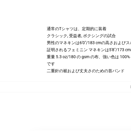
通常のTシャツは、定期的に装着
クラシック, 受益者, ボクシングの試合
男性のマネキンは6'0"/183 cmの高さお
証明されるフェミニン マネキンは5'8"/173
重量 5.3 oz/180 の gsm の布、強い色は 
です
二重針の裾および丈夫さのための首バンド