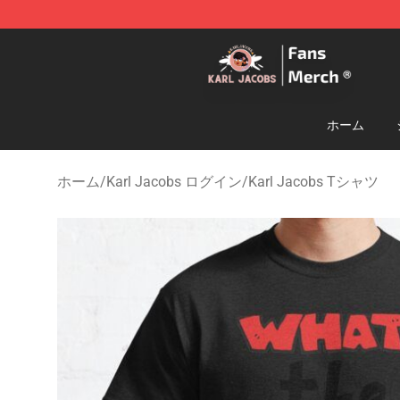
Karl Jacobs Store - Official Karl Jacobs Merchandise 
ホーム
ホーム
/
Karl Jacobs ログイン
/
Karl Jacobs Tシャツ