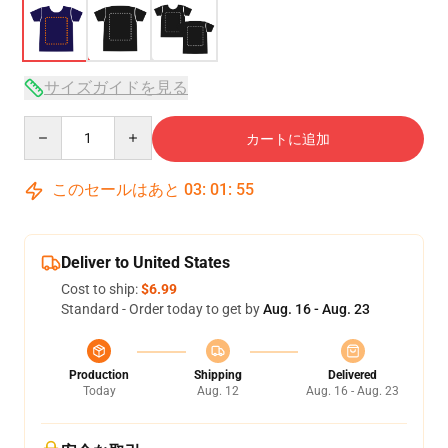
サイズガイドを見る
Quantity
カートに追加
このセールはあと
03
:
01
:
54
Deliver to United States
Cost to ship:
$6.99
Standard - Order today to get by
Aug. 16 - Aug. 23
Production
Shipping
Delivered
Today
Aug. 12
Aug. 16 - Aug. 23