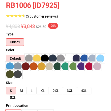
RB1006 [ID7925]
(5 customer reviews)
¥4,803
¥3,843
-20%
$26.50
Type
Unisex
Color
Default
Size
S
M
L
XL
2XL
3XL
4XL
5XL
Print Location