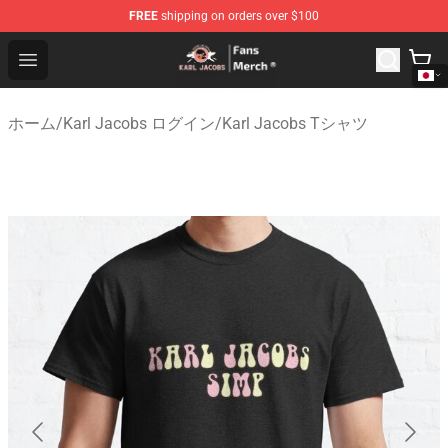
FREE
shipping on orders over $100
Karl Jacobs Store - Official Karl Jacobs Merchandise Sh
Open menu
ホーム
/
Karl Jacobs ログイン
/
Karl Jacobs Tシャツ