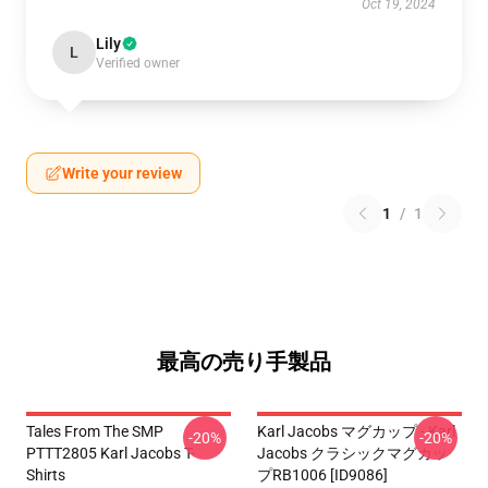
Oct 19, 2024
Lily
L
Verified owner
Write your review
1
/
1
最高の売り手製品
Tales From The SMP
Karl Jacobs マグカップ - Karl
-20%
-20%
PTTT2805 Karl Jacobs T-
Jacobs クラシックマグカッ
Shirts
プRB1006 [ID9086]