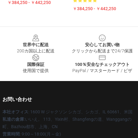
￥384,250 - ￥442,250
￥384,250 - ￥442,250
Footer
世界中に配送
安心してお買い物
200カ国以上に配送
クリックから配送まで24/7保護
国際保証
100％安全なチェックアウト
使用国で提供
PayPal / マスターカード / ビザ
お問い合わせ
本社オフィス
: 1600 W ジャクソン シカゴ、シカゴ、IL 60661、米国
私達の倉庫
:いいえ。 113、Yixin村、Shangfengの道、Wanggangの
町、Bazhou都市、上海、CN
営業時間
: 9:00～18:00(月～金)