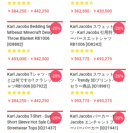
￥384,250 - ￥442,250
￥362,500 - ￥420,500
Karl Jacobs Bedding Sets -
Karl Jacobs スウェットシャ
-20%
-20%
Mrbeast Minecraft Design
ツ - Karl Jacobs 引用符プルオ
Throw Blanket RB1006
ーバースエットシャツ
[ID8882]
RB1006 [ID8242]
￥493,000 - ￥942,500
￥593,775 - ￥695,275
Karl Jacobs Tシャツ - ホンク
Karl Jacobs スウェットシャ
-20%
-20%
とは何ですか? クラシックTシ
ツ - Trendy 3Dプリントベスト
ャツRB1006 [ID7922]
セラー商品 [ID18981]
￥384,250 - ￥442,250
￥593,775 - ￥695,275
Karl Jacobs T-Shirt - Summer
Karl Jacobs パーカー - Karl
-20%
-20%
Short Sleeve Hot Sale Casual
Jacobs エンチャントプルオ
Streetwear Tops [ID21437]
ーバーパーカー [ID21941]