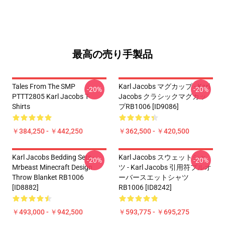
最高の売り手製品
Tales From The SMP
Karl Jacobs マグカップ - Karl
-20%
-20%
PTTT2805 Karl Jacobs T-
Jacobs クラシックマグカッ
Shirts
プRB1006 [ID9086]
￥384,250 - ￥442,250
￥362,500 - ￥420,500
Karl Jacobs Bedding Sets -
Karl Jacobs スウェットシャ
-20%
-20%
Mrbeast Minecraft Design
ツ - Karl Jacobs 引用符プルオ
Throw Blanket RB1006
ーバースエットシャツ
[ID8882]
RB1006 [ID8242]
￥493,000 - ￥942,500
￥593,775 - ￥695,275