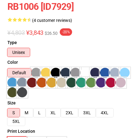
RB1006 [ID7929]
(4 customer reviews)
¥4,803
¥3,843
-20%
$26.50
Type
Unisex
Color
Default
Size
S
M
L
XL
2XL
3XL
4XL
5XL
Print Location