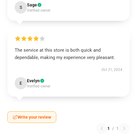
Sage
S
Verified owner
The service at this store is both quick and
dependable, making my experience very pleasant.
Oct 31, 2024
Evelyn
E
Verified owner
Write your review
1
/
1