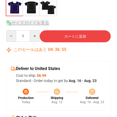
サイズガイドを見る
Quantity
カートに追加
このセールはあと
04
:
36
:
54
Deliver to United States
Cost to ship:
$6.99
Standard - Order today to get by
Aug. 16 - Aug. 23
Production
Shipping
Delivered
Today
Aug. 12
Aug. 16 - Aug. 23