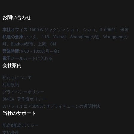
お問い合わせ
本社オフィス
: 1600 W ジャクソン シカゴ、シカゴ、IL 60661、米国
私達の倉庫
:いいえ。 113、Yixin村、Shangfengの道、Wanggangの
町、Bazhou都市、上海、CN
営業時間
: 9:00～18:00(月～金)
電子メール
カートに入れる
会社案内
私たちについて
利用規約
プライバシーポリシー
DMCA - 著作権ポリシー
カリフォルニアSB657: サプライチェーンの透明性法
当社のサポート
配送&配送ポリシー
支払条件