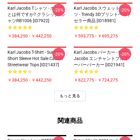
Karl Jacobs Tシャツ - ホンク
Karl Jacobs スウェットシャ
-20%
-20%
とは何ですか? クラシックTシ
ツ - Trendy 3Dプリントベスト
ャツRB1006 [ID7922]
セラー商品 [ID18981]
￥384,250 - ￥442,250
￥593,775 - ￥695,275
Karl Jacobs T-Shirt - Summer
Karl Jacobs パーカー - Karl
-20%
-20%
Short Sleeve Hot Sale Casual
Jacobs エンチャントプルオ
Streetwear Tops [ID21437]
ーバーパーカー [ID21941]
￥384,250 - ￥442,250
￥622,775 - ￥724,275
もっと見る
関連商品