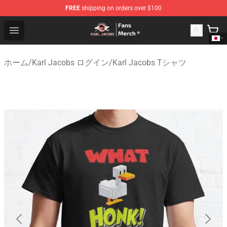
FREE
shipping on orders over $100
Karl Jacobs Store - Official Karl Jacobs Merchandise Sh
Open menu
ホーム
/
Karl Jacobs ログイン
/
Karl Jacobs Tシャツ