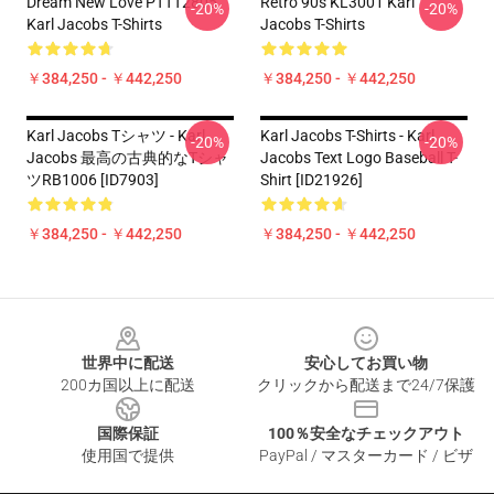
Dream New Love PTTT2805
Retro 90s KL3001 Karl
-20%
-20%
Karl Jacobs T-Shirts
Jacobs T-Shirts
￥384,250 - ￥442,250
￥384,250 - ￥442,250
Karl Jacobs Tシャツ - Karl
Karl Jacobs T-Shirts - Karl
-20%
-20%
Jacobs 最高の古典的なTシャ
Jacobs Text Logo Baseball T-
ツRB1006 [ID7903]
Shirt [ID21926]
￥384,250 - ￥442,250
￥384,250 - ￥442,250
Footer
世界中に配送
安心してお買い物
200カ国以上に配送
クリックから配送まで24/7保護
国際保証
100％安全なチェックアウト
使用国で提供
PayPal / マスターカード / ビザ