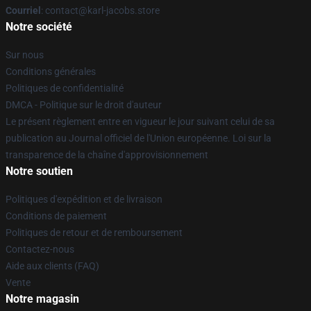
Courriel
: contact@karl-jacobs.store
Notre société
Sur nous
Conditions générales
Politiques de confidentialité
DMCA - Politique sur le droit d'auteur
Le présent règlement entre en vigueur le jour suivant celui de sa
publication au Journal officiel de l'Union européenne. Loi sur la
transparence de la chaîne d'approvisionnement
Notre soutien
Politiques d'expédition et de livraison
Conditions de paiement
Politiques de retour et de remboursement
Contactez-nous
Aide aux clients (FAQ)
Vente
Notre magasin