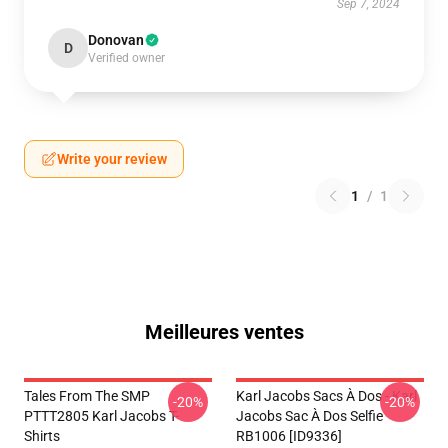
Sep 7, 2024
Donovan
D
Verified owner
Write your review
1
/
1
Meilleures ventes
Tales From The SMP
Karl Jacobs Sacs À Dos - Karl
-20%
-20%
PTTT2805 Karl Jacobs T-
Jacobs Sac À Dos Selfie
Shirts
RB1006 [ID9336]