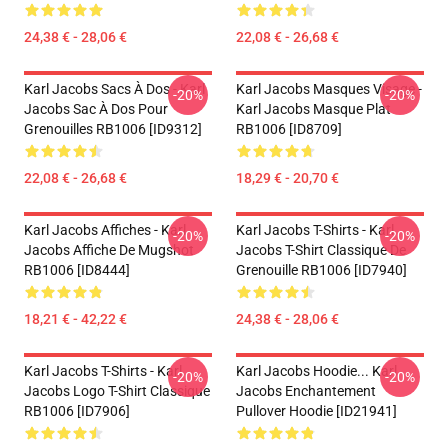
24,38 € - 28,06 €
22,08 € - 26,68 €
Karl Jacobs Sacs À Dos - Karl
Karl Jacobs Masques Visage -
-20%
-20%
Jacobs Sac À Dos Pour
Karl Jacobs Masque Plat
Grenouilles RB1006 [ID9312]
RB1006 [ID8709]
22,08 € - 26,68 €
18,29 € - 20,70 €
Karl Jacobs Affiches - Karl
Karl Jacobs T-Shirts - Karl
-20%
-20%
Jacobs Affiche De Mugshot
Jacobs T-Shirt Classique De
RB1006 [ID8444]
Grenouille RB1006 [ID7940]
18,21 € - 42,22 €
24,38 € - 28,06 €
Karl Jacobs T-Shirts - Karl
Karl Jacobs Hoodie... Karl
-20%
-20%
Jacobs Logo T-Shirt Classique
Jacobs Enchantement
RB1006 [ID7906]
Pullover Hoodie [ID21941]