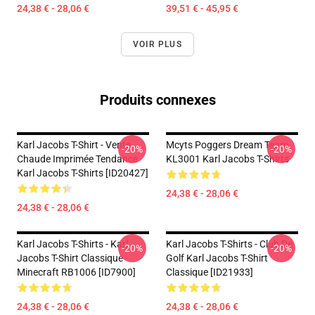
24,38 € - 28,06 €
39,51 € - 45,95 €
VOIR PLUS
Produits connexes
Karl Jacobs T-Shirt - Vente
Mcyts Poggers Dream Team
-20%
-20%
Chaude Imprimée Tendance
KL3001 Karl Jacobs T-Shirts
Karl Jacobs T-Shirts [ID20427]
24,38 € - 28,06 €
24,38 € - 28,06 €
Karl Jacobs T-Shirts - Karl
Karl Jacobs T-Shirts - Club De
-20%
-20%
Jacobs T-Shirt Classique
Golf Karl Jacobs T-Shirt
Minecraft RB1006 [ID7900]
Classique [ID21933]
24,38 € - 28,06 €
24,38 € - 28,06 €