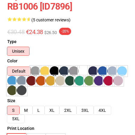
RB1006 [ID7896]
(5 customer reviews)
€30.48
€24.38
-20%
$26.50
Type
Unisex
Color
Default
Size
S
M
L
XL
2XL
3XL
4XL
5XL
Print Location