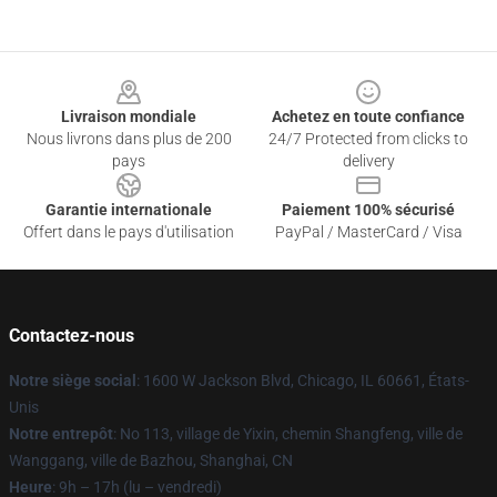
Footer
Livraison mondiale
Achetez en toute confiance
Nous livrons dans plus de 200
24/7 Protected from clicks to
pays
delivery
Garantie internationale
Paiement 100% sécurisé
Offert dans le pays d'utilisation
PayPal / MasterCard / Visa
Contactez-nous
Notre siège social
: 1600 W Jackson Blvd, Chicago, IL 60661, États-
Unis
Notre entrepôt
: No 113, village de Yixin, chemin Shangfeng, ville de
Wanggang, ville de Bazhou, Shanghai, CN
Heure
: 9h – 17h (lu – vendredi)