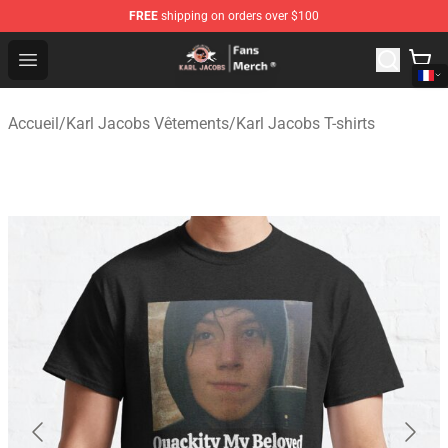
FREE
shipping on orders over $100
Karl Jacobs Store - Official Karl Jacobs Merchandise Sh
Open menu
Accueil
/
Karl Jacobs Vêtements
/
Karl Jacobs T-shirts