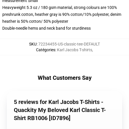
measurement Small
Heavyweight 5.3 oz / 180 gsm material, strong colours are 100%
preshrunk cotton, heather gray is 90% cotton/10% polyester, denim
heather is 50% cotton/ 50% polyester
Double-needle hems and neck band for sturdiness
SKU
:
72234455-US-classic-tee-DEFAULT
Catégories
:
Karl Jacobs T-shirts
,
What Customers Say
5 reviews for Karl Jacobs T-Shirts -
Quackity My Beloved Karl Classic T-
Shirt RB1006 [ID7896]