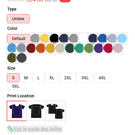
$26.50
Type
Unisex
Color
Default
Size
S
M
L
XL
2XL
3XL
4XL
5XL
Print Location
Voir le guide des tailles