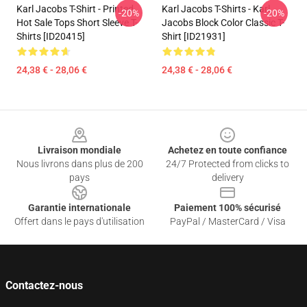
Karl Jacobs T-Shirt - Printed
Karl Jacobs T-Shirts - Karl
-20%
-20%
Hot Sale Tops Short Sleeve T-
Jacobs Block Color Classic T-
Shirts [ID20415]
Shirt [ID21931]
24,38 € - 28,06 €
24,38 € - 28,06 €
Footer
Livraison mondiale
Achetez en toute confiance
Nous livrons dans plus de 200
24/7 Protected from clicks to
pays
delivery
Garantie internationale
Paiement 100% sécurisé
Offert dans le pays d'utilisation
PayPal / MasterCard / Visa
Contactez-nous