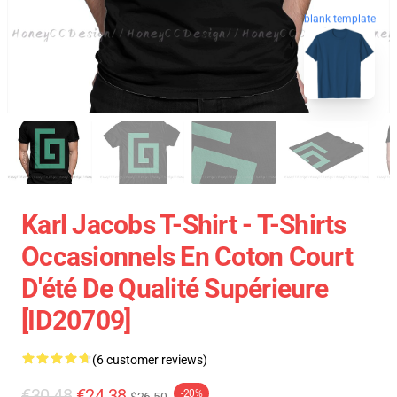
blank template
Karl Jacobs T-Shirt - T-Shirts
Occasionnels En Coton Court
D'été De Qualité Supérieure
[ID20709]
(6 customer reviews)
€30.48
€24.38
-20%