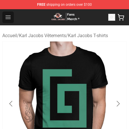
FREE
shipping on orders over $100
Karl Jacobs Store - Official Karl Jacobs Merchandise Sh
Open menu
Accueil
/
Karl Jacobs Vêtements
/
Karl Jacobs T-shirts