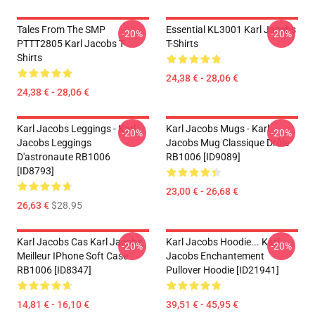
Tales From The SMP
Essential KL3001 Karl Jacobs
-20%
-20%
PTTT2805 Karl Jacobs T-
T-Shirts
Shirts
24,38 € - 28,06 €
24,38 € - 28,06 €
Karl Jacobs Leggings - Karl
Karl Jacobs Mugs - Karl
-20%
-20%
Jacobs Leggings
Jacobs Mug Classique Drôle
D'astronaute RB1006
RB1006 [ID9089]
[ID8793]
23,00 € - 26,68 €
26,63 €
$28.95
Karl Jacobs Cas Karl Jacobs
Karl Jacobs Hoodie... Karl
-20%
-20%
Meilleur IPhone Soft Case
Jacobs Enchantement
RB1006 [ID8347]
Pullover Hoodie [ID21941]
14,81 € - 16,10 €
39,51 € - 45,95 €