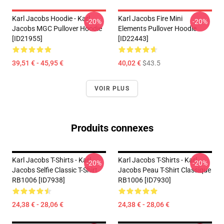
Karl Jacobs Hoodie - Karl
Karl Jacobs Fire Mini
-20%
-20%
Jacobs MGC Pullover Hoodie
Elements Pullover Hoodie
[ID21955]
[ID22443]
39,51 € - 45,95 €
40,02 €
$43.5
VOIR PLUS
Produits connexes
Karl Jacobs T-Shirts - Karl
Karl Jacobs T-Shirts - Karl
-20%
-20%
Jacobs Selfie Classic T-Shirt
Jacobs Peau T-Shirt Classique
RB1006 [ID7938]
RB1006 [ID7930]
24,38 € - 28,06 €
24,38 € - 28,06 €