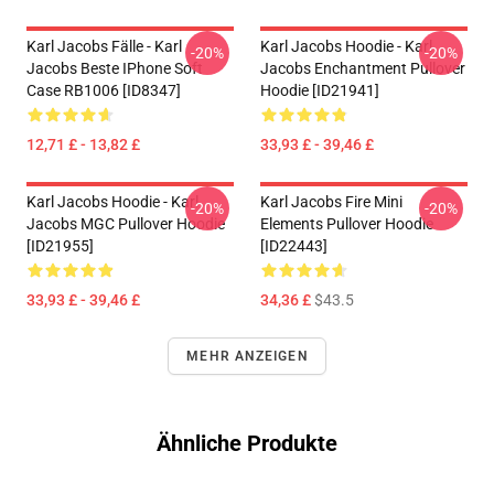
Karl Jacobs Fälle - Karl
Karl Jacobs Hoodie - Karl
-20%
-20%
Jacobs Beste IPhone Soft
Jacobs Enchantment Pullover
Case RB1006 [ID8347]
Hoodie [ID21941]
12,71 £ - 13,82 £
33,93 £ - 39,46 £
Karl Jacobs Hoodie - Karl
Karl Jacobs Fire Mini
-20%
-20%
Jacobs MGC Pullover Hoodie
Elements Pullover Hoodie
[ID21955]
[ID22443]
33,93 £ - 39,46 £
34,36 £
$43.5
MEHR ANZEIGEN
Ähnliche Produkte