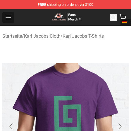
FREE
shipping on orders over $100
Karl Jacobs Store - Official Karl Jacobs Merchandise Sh
Open menu
Startseite
/
Karl Jacobs Cloth
/
Karl Jacobs T-Shirts