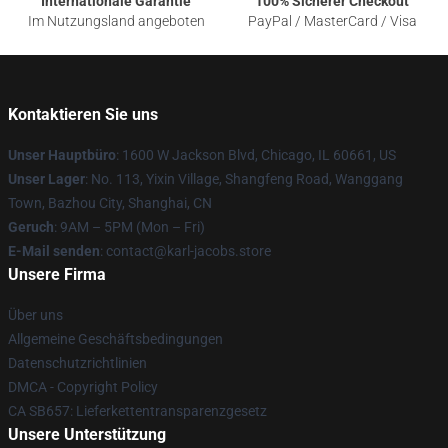
Internationale Garantie
100% Sicherer Checkout
Im Nutzungsland angeboten
PayPal / MasterCard / Visa
Kontaktieren Sie uns
Unser Hauptbüro
: 1600 W Jackson Blvd, Chicago, IL 60661, US
Unser Lager
: No. 113, Yixin Village, Shangfeng Road, Wanggang
Town, Bazhou City, Shanghai, CN
Geruch
: 9AM – 5PM (Mon – Fri)
E-Mail senden
: contact@karl-jacobs.store
Unsere Firma
Über uns
Allgemeine Geschäftsbedingungen
Datenschutzrichtlinien
DMCA - Copyright Policy
CA SB657: Lieferkettentransparenzgesetz
Unsere Unterstützung