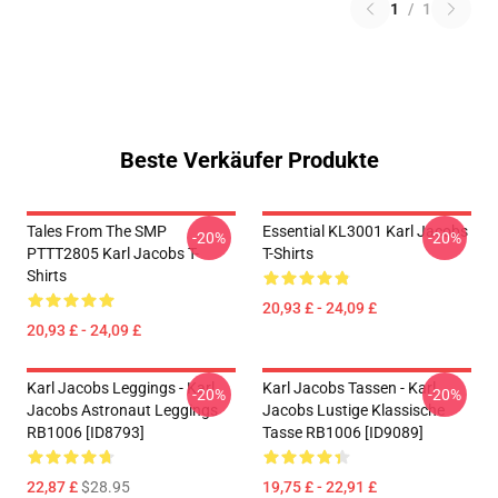
1
/
1
Beste Verkäufer Produkte
Tales From The SMP
Essential KL3001 Karl Jacobs
-20%
-20%
PTTT2805 Karl Jacobs T-
T-Shirts
Shirts
20,93 £ - 24,09 £
20,93 £ - 24,09 £
Karl Jacobs Leggings - Karl
Karl Jacobs Tassen - Karl
-20%
-20%
Jacobs Astronaut Leggings
Jacobs Lustige Klassische
RB1006 [ID8793]
Tasse RB1006 [ID9089]
22,87 £
$28.95
19,75 £ - 22,91 £