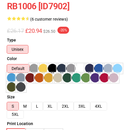
RB1006 [ID7902]
(6 customer reviews)
£26.17
£20.94
-20%
$26.50
Type
Unisex
Color
Default
Size
S
M
L
XL
2XL
3XL
4XL
5XL
Print Location