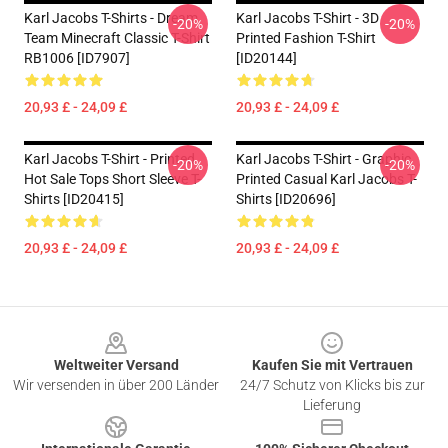
Karl Jacobs T-Shirts - Dream
Karl Jacobs T-Shirt - 3D
-20%
-20%
Team Minecraft Classic T-Shirt
Printed Fashion T-Shirt
RB1006 [ID7907]
[ID20144]
20,93 £ - 24,09 £
20,93 £ - 24,09 £
Karl Jacobs T-Shirt - Printed
Karl Jacobs T-Shirt - Graphic
-20%
-20%
Hot Sale Tops Short Sleeve T-
Printed Casual Karl Jacobs T-
Shirts [ID20415]
Shirts [ID20696]
20,93 £ - 24,09 £
20,93 £ - 24,09 £
Footer
Weltweiter Versand
Kaufen Sie mit Vertrauen
Wir versenden in über 200 Länder
24/7 Schutz von Klicks bis zur
Lieferung