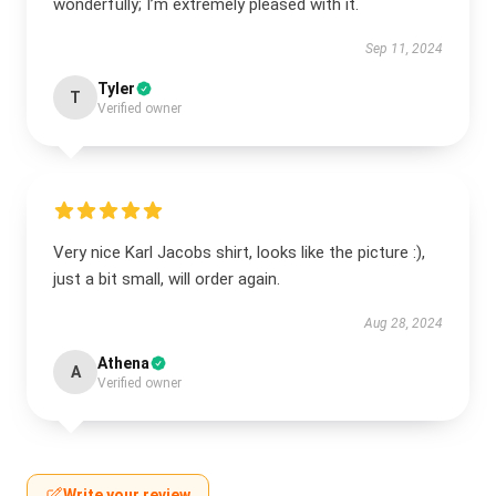
wonderfully; I’m extremely pleased with it.
Sep 11, 2024
Tyler
T
Verified owner
Very nice Karl Jacobs shirt, looks like the picture :),
just a bit small, will order again.
Aug 28, 2024
Athena
A
Verified owner
Write your review