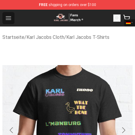
FREE
shipping on orders over $100
Karl Jacobs Store - Official Karl Jacobs Merchandise Sh
Open menu
Startseite
/
Karl Jacobs Cloth
/
Karl Jacobs T-Shirts