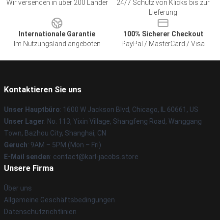
Wir versenden in über 200 Länder
24/7 Schutz von Klicks bis zur
Lieferung
Internationale Garantie
100% Sicherer Checkout
Im Nutzungsland angeboten
PayPal / MasterCard / Visa
Kontaktieren Sie uns
Unser Hauptbüro
: 1600 W Jackson Blvd, Chicago, IL 60661, US
Unser Lager
: No. 113, Yixin Village, Shangfeng Road, Wanggang
Town, Bazhou City, Shanghai, CN
Geruch
: 9AM – 5PM (Mon – Fri)
E-Mail senden
: contact@karl-jacobs.store
Unsere Firma
Über uns
Allgemeine Geschäftsbedingungen
Datenschutzrichtlinien