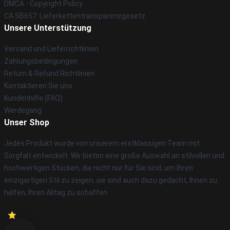
DMCA - Copyright Policy
CA SB657: Lieferkettentransparenzgesetz
Unsere Unterstützung
Versand und Lieferrichtlinien
Zahlungsbedingungen
Return & Refund Richtlinien
Kontaktieren Sie uns
Kundenhilfe (FAQ)
Werdegang
Unser Shop
Jedes Produkt wurde von unserem erstklassigen Team mit
Sorgfalt entwickelt. Wir bieten eine große Auswahl an stilvollen und
hochwertigen Stücken, die nicht nur für Sie sind, um Ihren
einzigartigen Stil zu zeigen; sie sind auch dazu gedacht, Ihnen zu
helfen, Ihren Alltag zu schaffen.