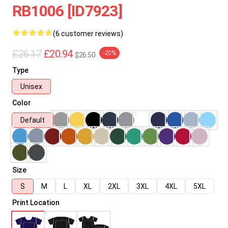
RB1006 [ID7923]
(6 customer reviews)
£26.17
£20.94
-20%
$26.50
Type
Unisex
Color
Default
Size
S
M
L
XL
2XL
3XL
4XL
5XL
Print Location