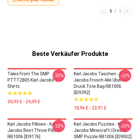
1
/
1
Beste Verkäufer Produkte
Tales From The SMP
Karl Jacobs Taschen - Karl
-20%
-20%
PTTT2805 Karl Jacobs T-
Jacobs Frosch Alle Über
Shirts
Druck Tote Bag RB1006
[ID9392]
20,93 £ - 24,09 £
18,96 £ - 22,91 £
Karl Jacobs Pillows - Karl
Karl Jacobs Puzzles - Karl
-20%
-20%
Jacobs Best Throw Pillow
Jacobs Minecraft | Dream
RB1006 [ID9176]
SMP Puzzle RB1006 [ID9002]