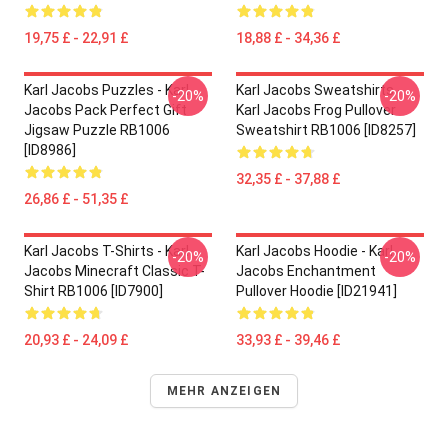
19,75 £ - 22,91 £
18,88 £ - 34,36 £
Karl Jacobs Puzzles - Karl
Karl Jacobs Sweatshirts -
-20%
-20%
Jacobs Pack Perfect Gift
Karl Jacobs Frog Pullover
Jigsaw Puzzle RB1006
Sweatshirt RB1006 [ID8257]
[ID8986]
32,35 £ - 37,88 £
26,86 £ - 51,35 £
Karl Jacobs T-Shirts - Karl
Karl Jacobs Hoodie - Karl
-20%
-20%
Jacobs Minecraft Classic T-
Jacobs Enchantment
Shirt RB1006 [ID7900]
Pullover Hoodie [ID21941]
20,93 £ - 24,09 £
33,93 £ - 39,46 £
MEHR ANZEIGEN