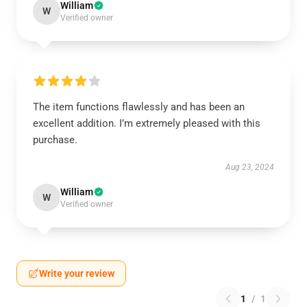
William
W
Verified owner
The item functions flawlessly and has been an
excellent addition. I’m extremely pleased with this
purchase.
Aug 23, 2024
William
W
Verified owner
Write your review
1
/
1