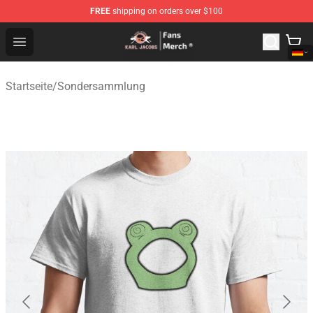
FREE
shipping on orders over $100
Karl Jacobs Store - Official Karl Jacobs Merchandise Sh
Open menu
Startseite
/
Sondersammlung