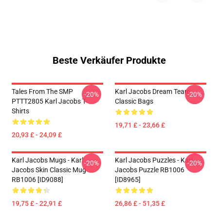
Beste Verkäufer Produkte
Tales From The SMP
Karl Jacobs Dream Team
-20%
-20%
PTTT2805 Karl Jacobs T-
Classic Bags
Shirts
19,71 £ - 23,66 £
20,93 £ - 24,09 £
Karl Jacobs Mugs - Karl
Karl Jacobs Puzzles - Karl
-20%
-20%
Jacobs Skin Classic Mug
Jacobs Puzzle RB1006
RB1006 [ID9088]
[ID8965]
19,75 £ - 22,91 £
26,86 £ - 51,35 £