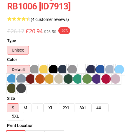
RB1006 [ID7913]
(4 customer reviews)
£26.17
£20.94
-20%
$26.50
Type
Unisex
Color
Default
Size
S
M
L
XL
2XL
3XL
4XL
5XL
Print Location