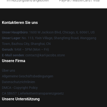
Im Nutzungsland angeboten
PayPal / MasterCard / Visa
Kontaktieren Sie uns
Unser Hauptbüro
: 1600 W Jackson Blvd, Chicago, IL 60661, US
Unser Lager
: No. 113, Yixin Village, Shangfeng Road, Wanggang
Town, Bazhou City, Shanghai, CN
Geruch
: 9AM – 5PM (Mon – Fri)
E-Mail senden
: contact@karl-jacobs.store
Unsere Firma
Über uns
Allgemeine Geschäftsbedingungen
Datenschutzrichtlinien
DMCA - Copyright Policy
CA SB657: Lieferkettentransparenzgesetz
Unsere Unterstützung