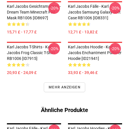
Karl Jacobs Gesichtsmasken -
Karl Jacobs Fälle - Karl
-20%
-20%
Dream Team Minecraft Flat
Jacobs Samsung Galaxy Soft
Mask RB1006 [ID8697]
Case RB1006 [ID8331]
15,71 £ - 17,77 £
12,71 £ - 13,82 £
Karl Jacobs T-Shirts - Karl
Karl Jacobs Hoodie - Karl
-20%
-20%
Jacobs Frog Classic T-Shirt
Jacobs Enchantment Pullover
RB1006 [ID7915]
Hoodie [ID21941]
20,93 £ - 24,09 £
33,93 £ - 39,46 £
MEHR ANZEIGEN
Ähnliche Produkte
Karl Jacobs Fälle - Karl
Karl Jacobs Hoodies - Karl