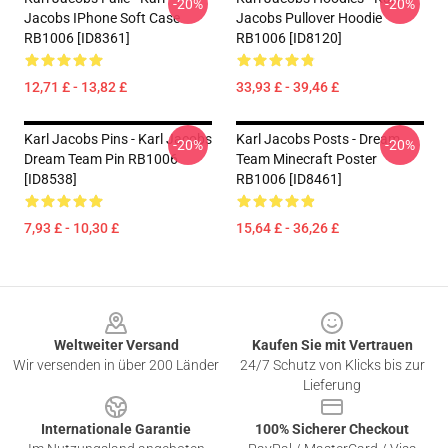
-20%
-20%
Jacobs IPhone Soft Case
Jacobs Pullover Hoodie
RB1006 [ID8361]
RB1006 [ID8120]
12,71 £ - 13,82 £
33,93 £ - 39,46 £
Karl Jacobs Pins - Karl Jacobs
Karl Jacobs Posts - Dream
-20%
-20%
Dream Team Pin RB1006
Team Minecraft Poster
[ID8538]
RB1006 [ID8461]
7,93 £ - 10,30 £
15,64 £ - 36,26 £
Footer
Weltweiter Versand
Kaufen Sie mit Vertrauen
Wir versenden in über 200 Länder
24/7 Schutz von Klicks bis zur
Lieferung
Internationale Garantie
100% Sicherer Checkout