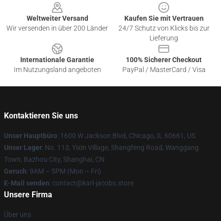
Weltweiter Versand
Kaufen Sie mit Vertrauen
Wir versenden in über 200 Länder
24/7 Schutz von Klicks bis zur
Lieferung
Internationale Garantie
100% Sicherer Checkout
Im Nutzungsland angeboten
PayPal / MasterCard / Visa
Kontaktieren Sie uns
Unser Hauptbüro
: 1600 W Jackson Blvd, Chicago, IL 60661, US
Unser Lager
: No. 113, Yixin Village, Shangfeng Road, Wanggang
Town, Bazhou City, Shanghai, CN
Geruch
: 9AM – 5PM (Mon – Fri)
E-Mail senden
: contact@karl-jacobs.store
Unsere Firma
Über uns