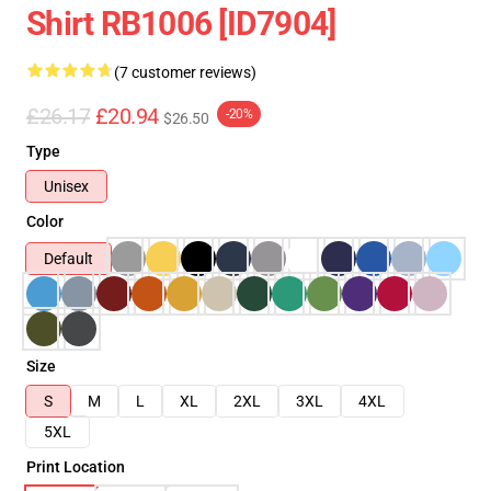
Shirt RB1006 [ID7904]
(7 customer reviews)
£26.17
£20.94
-20%
$26.50
Type
Unisex
Color
Default
Size
S
M
L
XL
2XL
3XL
4XL
5XL
Print Location