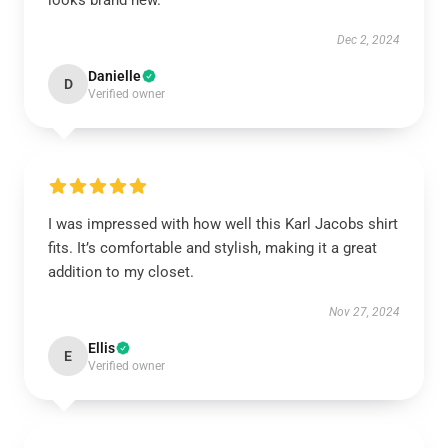
looks brand new.
Dec 2, 2024
Danielle
D
Verified owner
I was impressed with how well this Karl Jacobs shirt
fits. It’s comfortable and stylish, making it a great
addition to my closet.
Nov 27, 2024
Ellis
E
Verified owner