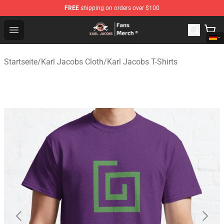
FREE
shipping on orders over $100
Karl Jacobs Store - Official Karl Jacobs Merchandise Sh
Open menu
Startseite
/
Karl Jacobs Cloth
/
Karl Jacobs T-Shirts