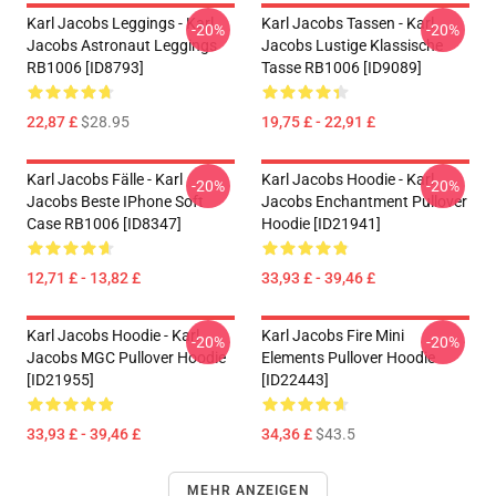
Karl Jacobs Leggings - Karl
Karl Jacobs Tassen - Karl
-20%
-20%
Jacobs Astronaut Leggings
Jacobs Lustige Klassische
RB1006 [ID8793]
Tasse RB1006 [ID9089]
22,87 £
$28.95
19,75 £ - 22,91 £
Karl Jacobs Fälle - Karl
Karl Jacobs Hoodie - Karl
-20%
-20%
Jacobs Beste IPhone Soft
Jacobs Enchantment Pullover
Case RB1006 [ID8347]
Hoodie [ID21941]
12,71 £ - 13,82 £
33,93 £ - 39,46 £
Karl Jacobs Hoodie - Karl
Karl Jacobs Fire Mini
-20%
-20%
Jacobs MGC Pullover Hoodie
Elements Pullover Hoodie
[ID21955]
[ID22443]
33,93 £ - 39,46 £
34,36 £
$43.5
MEHR ANZEIGEN