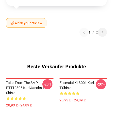
Write your review
1
/
2
Beste Verkäufer Produkte
Tales From The SMP
Essential KL3001 Karl Jacobs
-20%
-20%
PTTT2805 Karl Jacobs T-
T-Shirts
Shirts
20,93 £ - 24,09 £
20,93 £ - 24,09 £