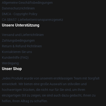
Allgemeine Geschäftsbedingungen
Datenschutzrichtlinien
DMCA - Copyright Policy
CA SB657: Lieferkettentransparenzgesetz
Unsere Unterstützung
Versand und Lieferrichtlinien
Zahlungsbedingungen
Return & Refund Richtlinien
Kontaktieren Sie uns
Kundenhilfe (FAQ)
Werdegang
Unser Shop
Jedes Produkt wurde von unserem erstklassigen Team mit Sorgfalt
entwickelt. Wir bieten eine große Auswahl an stilvollen und
hochwertigen Stücken, die nicht nur für Sie sind, um Ihren
einzigartigen Stil zu zeigen; sie sind auch dazu gedacht, Ihnen zu
helfen, Ihren Alltag zu schaffen.