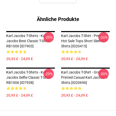
Ähnliche Produkte
Karl Jacobs T-Shirts - Karl
Karl Jacobs T-Shirt - Printed
-20%
-20%
Jacobs Best Classic T-Shirt
Hot Sale Tops Short Sleeve T-
RB1006 [ID7903]
Shirts [ID20415]
20,93 £ - 24,09 £
20,93 £ - 24,09 £
Karl Jacobs T-Shirts - Karl
Karl Jacobs T-Shirt - Graphic
-20%
-20%
Jacobs Selfie Classic T-Shirt
Printed Casual Karl Jacobs T-
RB1006 [ID7938]
Shirts [ID20696]
20,93 £ - 24,09 £
20,93 £ - 24,09 £
Footer