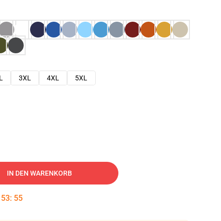
L
3XL
4XL
5XL
IN DEN WARENKORB
:
53
:
54