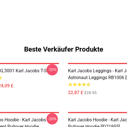
Beste Verkäufer Produkte
-20%
 KL3001 Karl Jacobs T-Shirts
Karl Jacobs Leggings - Karl 
Astronaut Leggings RB1006 [
24,09 £
22,87 £
$28.95
-20%
bs Hoodie - Karl Jacobs
Karl Jacobs Hoodie - Karl J
nt Pullover Hoodie
Pullover Hoodie [ID21955]