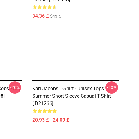
34,36 £
$43.5
-20%
-20%
acobs Frog
Karl Jacobs T-Shirt - Unisex Tops
08]
Summer Short Sleeve Casual T-Shirt
[ID21266]
20,93 £ - 24,09 £