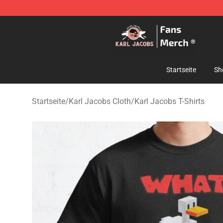
Karl Jacobs Store - Official Karl Jacobs Merchandise 
Startseite
Sh
Startseite
/
Karl Jacobs Cloth
/
Karl Jacobs T-Shirts