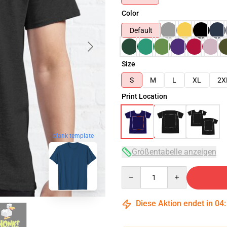
Color
Default
Size
S
M
L
XL
2X
Print Location
blank template
Größentabelle anzeigen
Quantity
Diese Aktion endet in
04