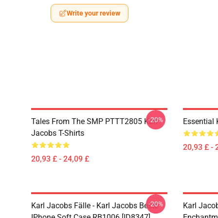
Write your review
-20%
Tales From The SMP PTTT2805 Karl
Essential
Jacobs T-Shirts
20,93 £ - 
20,93 £ - 24,09 £
-20%
Karl Jacobs Fälle - Karl Jacobs Beste
Karl Jaco
IPhone Soft Case RB1006 [ID8347]
Enchantme