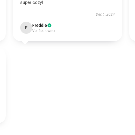
super cozy!
Dec 1, 2024
Freddie
F
Verified owner