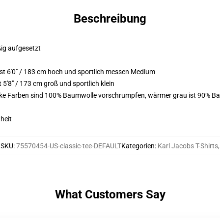
Beschreibung
ßig aufgesetzt
t 6'0" / 183 cm hoch und sportlich messen Medium
'8" / 173 cm groß und sportlich klein
arke Farben sind 100% Baumwolle vorschrumpfen, wärmer grau ist 90% Ba
heit
SKU
:
75570454-US-classic-tee-DEFAULT
Kategorien
:
Karl Jacobs T-Shirts
,
What Customers Say