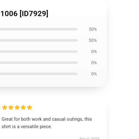
RB1006 [ID7929]
50%
50%
0%
0%
0%
Great for both work and casual outings, this
shirt is a versatile piece.