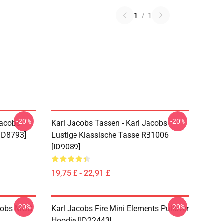
1
/
1
-20%
-20%
Jacobs
Karl Jacobs Tassen - Karl Jacobs
ID8793]
Lustige Klassische Tasse RB1006
[ID9089]
19,75 £ - 22,91 £
-20%
-20%
acobs MGC
Karl Jacobs Fire Mini Elements Pullover
Hoodie [ID22443]