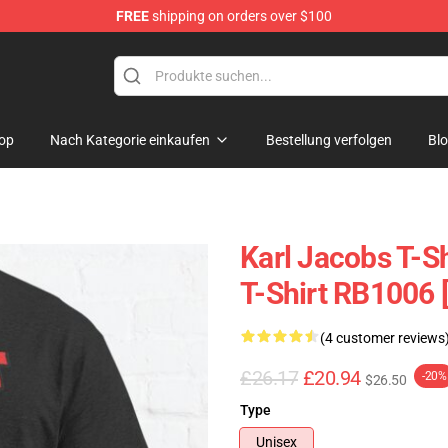
FREE
shipping on orders over $100
Shop
op
Nach Kategorie einkaufen
Bestellung verfolgen
Bl
Karl Jacobs T-Sh
T-Shirt RB1006 
(4 customer reviews
£26.17
£20.94
-20%
$26.50
Type
Unisex