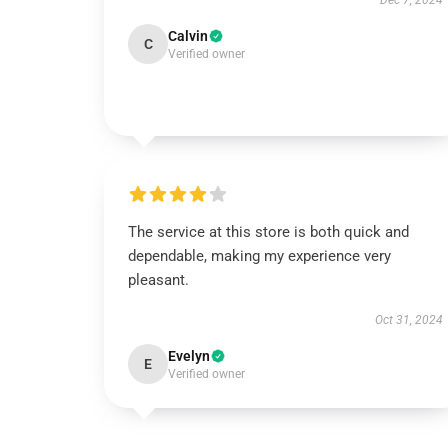
Dec 7, 2024
Calvin
C
Verified owner
The service at this store is both quick and
dependable, making my experience very
pleasant.
Oct 31, 2024
Evelyn
E
Verified owner