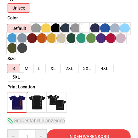
Unisex
Color
Default
Size
S
M
L
XL
2XL
3XL
4XL
5XL
Print Location
Größentabelle anzeigen
Quantity
IN DEN WARENKORB