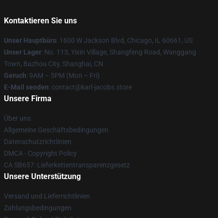
Kontaktieren Sie uns
Unser Hauptbüro
: 1600 W Jackson Blvd, Chicago, IL 60661, US
Unser Lager
: No. 113, Yixin Village, Shangfeng Road, Wanggang
Town, Bazhou City, Shanghai, CN
Geruch
: 9AM – 5PM (Mon – Fri)
E-Mail senden
: contact@karl-jacobs.store
Unsere Firma
Über uns
Allgemeine Geschäftsbedingungen
Datenschutzrichtlinien
DMCA - Copyright Policy
CA SB657: Lieferkettentransparenzgesetz
Unsere Unterstützung
Versand und Lieferrichtlinien
Zahlungsbedingungen