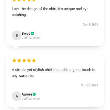
Love the design of the shirt, it’s unique and eye-
catching.
Dec 4, 2024
Bryce
B
Verified owner
A simple yet stylish shirt that adds a great touch to
any wardrobe.
Nov 30, 2024
Aurora
A
Verified owner