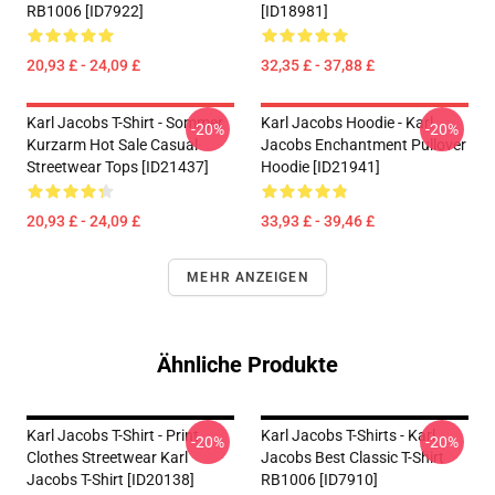
RB1006 [ID7922]
[ID18981]
20,93 £ - 24,09 £
32,35 £ - 37,88 £
Karl Jacobs T-Shirt - Sommer
Karl Jacobs Hoodie - Karl
-20%
-20%
Kurzarm Hot Sale Casual
Jacobs Enchantment Pullover
Streetwear Tops [ID21437]
Hoodie [ID21941]
20,93 £ - 24,09 £
33,93 £ - 39,46 £
MEHR ANZEIGEN
Ähnliche Produkte
Karl Jacobs T-Shirt - Print
Karl Jacobs T-Shirts - Karl
-20%
-20%
Clothes Streetwear Karl
Jacobs Best Classic T-Shirt
Jacobs T-Shirt [ID20138]
RB1006 [ID7910]