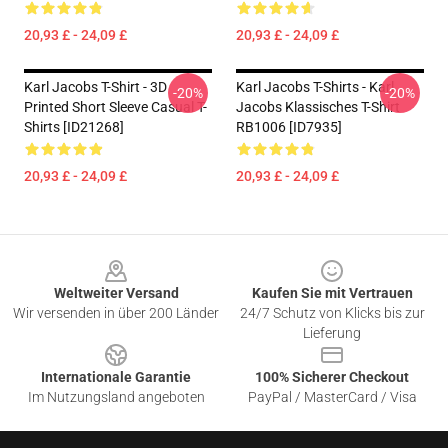
20,93 £ - 24,09 £
20,93 £ - 24,09 £
Karl Jacobs T-Shirt - 3D
Karl Jacobs T-Shirts - Karl
-20%
-20%
Printed Short Sleeve Casual T-
Jacobs Klassisches T-Shirt
Shirts [ID21268]
RB1006 [ID7935]
20,93 £ - 24,09 £
20,93 £ - 24,09 £
Footer
Weltweiter Versand
Kaufen Sie mit Vertrauen
Wir versenden in über 200 Länder
24/7 Schutz von Klicks bis zur
Lieferung
Internationale Garantie
100% Sicherer Checkout
Im Nutzungsland angeboten
PayPal / MasterCard / Visa