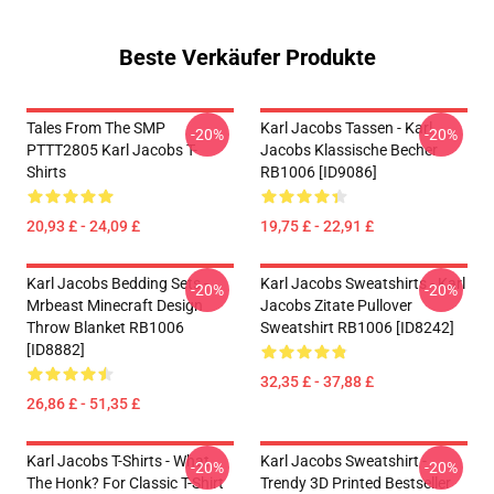
Beste Verkäufer Produkte
Tales From The SMP
Karl Jacobs Tassen - Karl
-20%
-20%
PTTT2805 Karl Jacobs T-
Jacobs Klassische Becher
Shirts
RB1006 [ID9086]
20,93 £ - 24,09 £
19,75 £ - 22,91 £
Karl Jacobs Bedding Sets -
Karl Jacobs Sweatshirts - Karl
-20%
-20%
Mrbeast Minecraft Design
Jacobs Zitate Pullover
Throw Blanket RB1006
Sweatshirt RB1006 [ID8242]
[ID8882]
32,35 £ - 37,88 £
26,86 £ - 51,35 £
Karl Jacobs T-Shirts - What
Karl Jacobs Sweatshirt -
-20%
-20%
The Honk? For Classic T-Shirt
Trendy 3D Printed Bestseller