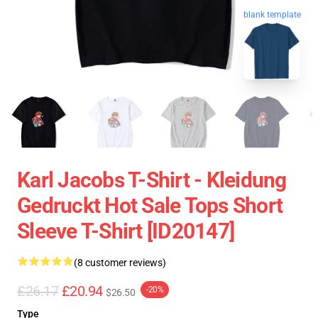
blank template
Karl Jacobs T-Shirt - Kleidung
Gedruckt Hot Sale Tops Short
Sleeve T-Shirt [ID20147]
(8 customer reviews)
£26.17
£20.94
-20%
$26.50
Type