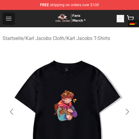
FREE
shipping on orders over $100
Karl Jacobs Store - Official Karl Jacobs Merchandise Sh
Open menu
Startseite
/
Karl Jacobs Cloth
/
Karl Jacobs T-Shirts