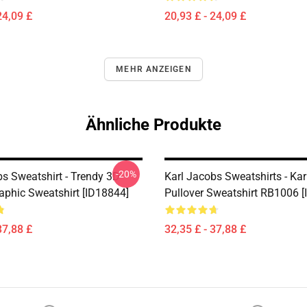
24,09 £
20,93 £ - 24,09 £
MEHR ANZEIGEN
Ähnliche Produkte
-20%
bs Sweatshirt - Trendy 3D
Karl Jacobs Sweatshirts - Ka
raphic Sweatshirt [ID18844]
Pullover Sweatshirt RB1006 [
37,88 £
32,35 £ - 37,88 £