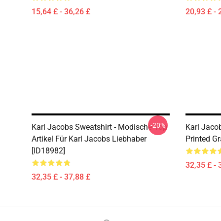
15,64 £ - 36,26 £
20,93 £ - 
-20%
Karl Jacobs Sweatshirt - Modische Top
Karl Jaco
Artikel Für Karl Jacobs Liebhaber
Printed G
[ID18982]
32,35 £ - 
32,35 £ - 37,88 £
Footer