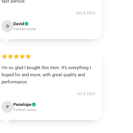
fast service.
Dec 4, 2024
David
D
Verified owner
I’m so glad I bought this item. It’s everything I
hoped for and more, with great quality and
performance.
Oct 8, 2024
Penelope
P
Verified owner