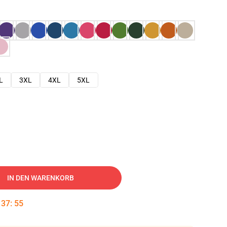
L
3XL
4XL
5XL
IN DEN WARENKORB
:
37
:
54