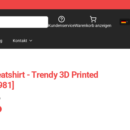
Kundenservice
Warenkorb anzeigen
og
Kontakt
atshirt - Trendy 3D Printed
981]
)