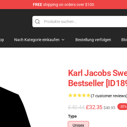
FREE
shipping on orders over $100
Shop
op
Nach Kategorie einkaufen
Bestellung verfolgen
Bl
Karl Jacobs Swe
Bestseller [ID18
(7 customer reviews
£40.44
£32.35
-20%
$40.95
Type
Unisex