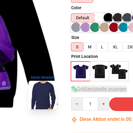
Color
Default
Size
S
M
L
XL
2X
Print Location
blank template
Größentabelle anzeigen
Quantity
Diese Aktion endet in
00