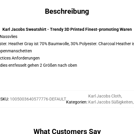
Beschreibung
Karl Jacobs Sweatshirt - Trendy 3D Printed Finest-promoting Waren
Nassvlies
ter. Heather Gray ist 70% Baumwolle, 30% Polyester. Charcoal Heather 
ippenmanschetten
actices Anforderungen
odies entfesselt gehen 2 Größen nach oben
Karl Jacobs Cloth
,
SKU
:
1005003640577776-DEFAULT
Kategorien
:
Karl Jacobs Süßigkeiten
,
What Customers Say