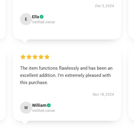
Dec 5, 2024
Ella
E
Verified owner
The item functions flawlessly and has been an
excellent addition. I’m extremely pleased with
this purchase.
Nov 18, 2024
William
W
Verified owner