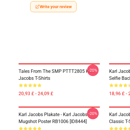
Write your review
-20%
Tales From The SMP PTTT2805 Karl
Karl Jaco
Jacobs T-Shirts
Selfie Ba
20,93 £ - 24,09 £
18,96 £ - 
-20%
Karl Jacobs Plakate - Karl Jacobs
Karl Jacob
Mugshot Poster RB1006 [ID8444]
Classic T-