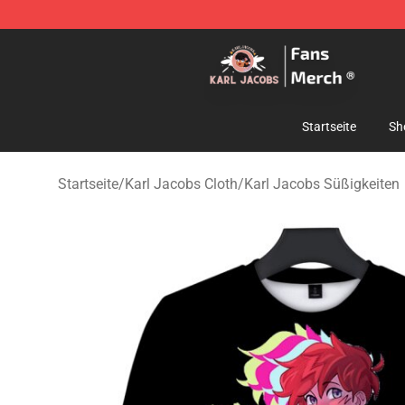
Karl Jacobs Store - Official Karl Jacobs Merchandise 
Startseite
Sh
Startseite
/
Karl Jacobs Cloth
/
Karl Jacobs Süßigkeiten