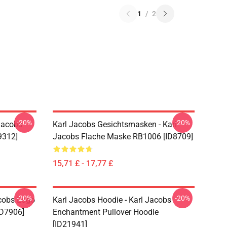
1
/
2
-20%
-20%
Jacobs
Karl Jacobs Gesichtsmasken - Karl
9312]
Jacobs Flache Maske RB1006 [ID8709]
15,71 £ - 17,77 £
-20%
-20%
acobs Logo
Karl Jacobs Hoodie - Karl Jacobs
ID7906]
Enchantment Pullover Hoodie
[ID21941]