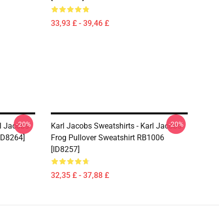
33,93 £ - 39,46 £
-20%
-20%
rl Jacobs
Karl Jacobs Sweatshirts - Karl Jacobs
ID8264]
Frog Pullover Sweatshirt RB1006
[ID8257]
32,35 £ - 37,88 £