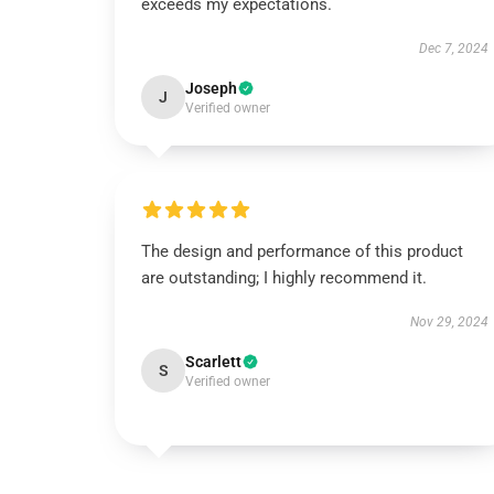
exceeds my expectations.
Dec 7, 2024
Joseph
J
Verified owner
The design and performance of this product
are outstanding; I highly recommend it.
Nov 29, 2024
Scarlett
S
Verified owner