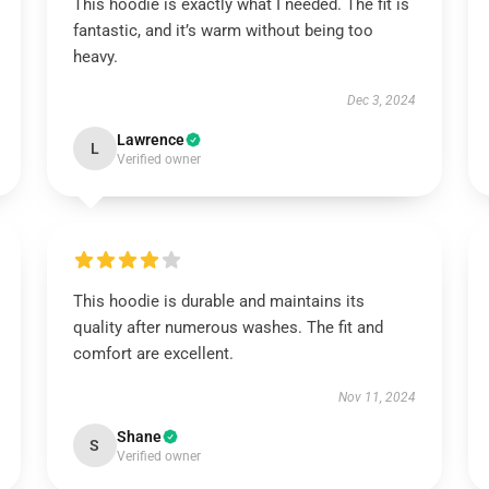
This hoodie is exactly what I needed. The fit is
fantastic, and it’s warm without being too
heavy.
Dec 3, 2024
Lawrence
L
Verified owner
This hoodie is durable and maintains its
quality after numerous washes. The fit and
comfort are excellent.
Nov 11, 2024
Shane
S
Verified owner