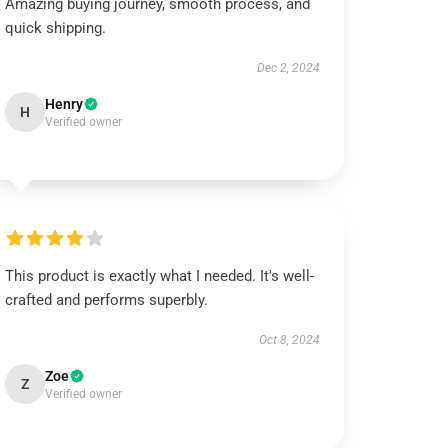
Amazing buying journey, smooth process, and
quick shipping.
Dec 2, 2024
Henry
H
Verified owner
This product is exactly what I needed. It's well-
crafted and performs superbly.
Oct 8, 2024
Zoe
Z
Verified owner