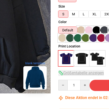
Size
S
M
L
XL
2X
Color
Default
Print Location
blank template
Größentabelle anzeigen
Quantity
Diese Aktion endet in
02