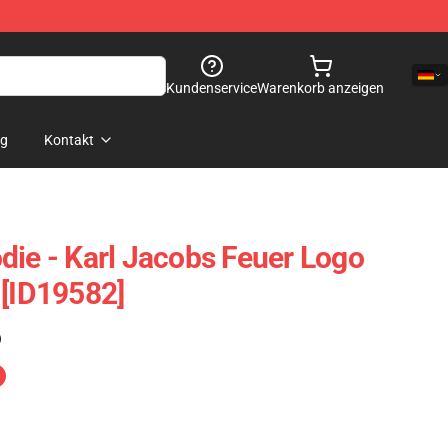
Kundenservice
Warenkorb anzeigen
og
Kontakt
die - Karl Jacobs Feuer Logo
 [ID19582]
)