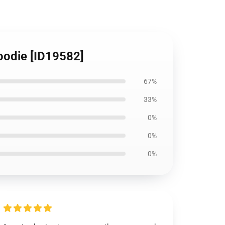
oodie [ID19582]
67%
33%
0%
0%
0%