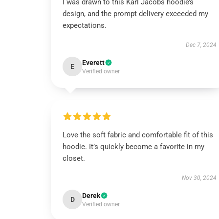
I was drawn to this Karl Jacobs hoodie’s
design, and the prompt delivery exceeded my
expectations.
Dec 7, 2024
Everett
E
Verified owner
Love the soft fabric and comfortable fit of this
hoodie. It’s quickly become a favorite in my
closet.
Nov 30, 2024
Derek
D
Verified owner