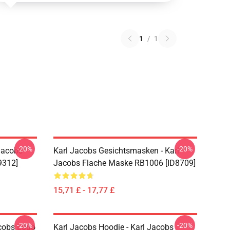
1
/
1
-20%
-20%
Jacobs
Karl Jacobs Gesichtsmasken - Karl
9312]
Jacobs Flache Maske RB1006 [ID8709]
15,71 £ - 17,77 £
-20%
-20%
acobs Logo
Karl Jacobs Hoodie - Karl Jacobs