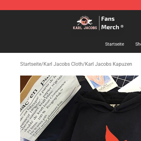
Karl Jacobs Store - Official Karl Jacobs Merchandise 
Startseite
Sh
Startseite
/
Karl Jacobs Cloth
/
Karl Jacobs Kapuzen