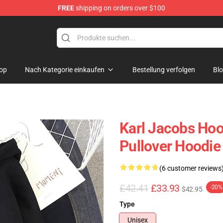
FREE
shipping on orders over $100
Shop
op
Nach Kategorie einkaufen
Bestellung verfolgen
Bl
Karl Jacobs Hoo
Pullover Hoodie
(6 customer reviews
£42.41
£33.93
-20%
$42.95
Type
Unisex