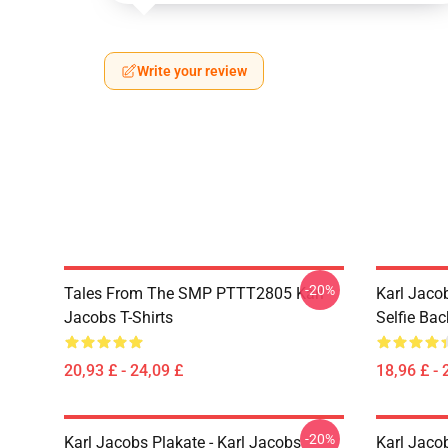
Write your review
-20%
Tales From The SMP PTTT2805 Karl
Karl Jaco
Jacobs T-Shirts
Selfie Ba
20,93 £ - 24,09 £
18,96 £ - 
-20%
Karl Jacobs Plakate - Karl Jacobs
Karl Jacob