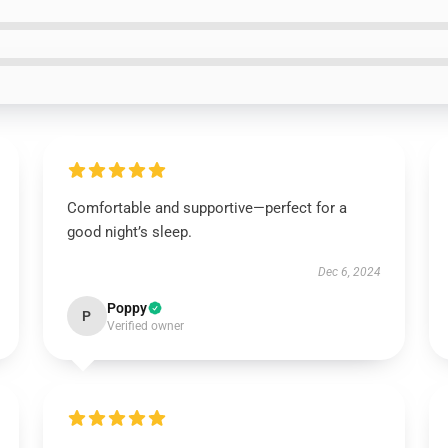
Comfortable and supportive—perfect for a
good night’s sleep.
Dec 6, 2024
Poppy
P
Verified owner