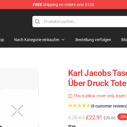
FREE
shipping on orders over $100
Shop
op
Nach Kategorie einkaufen
Bestellung verfolgen
Bl
Karl Jacobs Tas
Über Druck Tote
This is pillow cover only, insert
(8 customer reviews
£28.64
£22.91
-20%
$29.00
Size