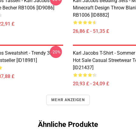
bs Tassen - Karl Jacobs
Karl Jacobs Bedding Sets - M
e Becher RB1006 [ID9086]
Minecraft Design Throw Blan
RB1006 [ID8882]
22,91 £
26,86 £ - 51,35 £
-20%
bs Sweatshirt - Trendy 3D
Karl Jacobs T-Shirt - Somme
stseller [ID18981]
Hot Sale Casual Streetwear 
[ID21437]
37,88 £
20,93 £ - 24,09 £
MEHR ANZEIGEN
Ähnliche Produkte