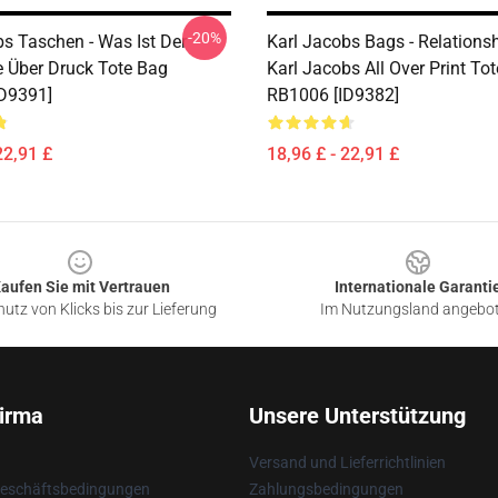
-20%
bs Taschen - Was Ist Der
Karl Jacobs Bags - Relations
e Über Druck Tote Bag
Karl Jacobs All Over Print To
D9391]
RB1006 [ID9382]
22,91 £
18,96 £ - 22,91 £
aufen Sie mit Vertrauen
Internationale Garanti
utz von Klicks bis zur Lieferung
Im Nutzungsland angebo
irma
Unsere Unterstützung
Versand und Lieferrichtlinien
Geschäftsbedingungen
Zahlungsbedingungen