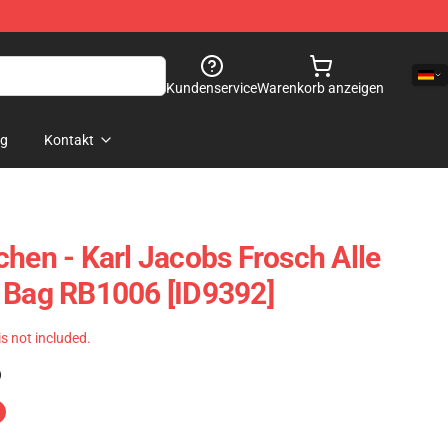
Kundenservice
Warenkorb anzeigen
og
Kontakt
chen - Karl Jacobs Frosch Alle
 Bag RB1006 [ID9392]
 is not included.
)