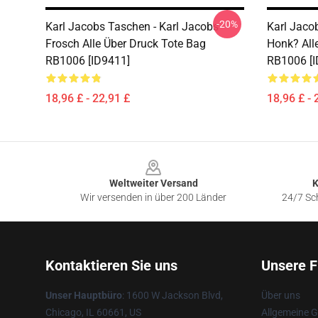
-20%
Karl Jacobs Taschen - Karl Jacobs
Karl Jaco
Frosch Alle Über Druck Tote Bag
Honk? All
RB1006 [ID9411]
RB1006 [I
18,96 £ - 22,91 £
18,96 £ - 
Footer
Weltweiter Versand
K
Wir versenden in über 200 Länder
24/7 Sch
Kontaktieren Sie uns
Unsere F
Unser Hauptbüro
: 1600 W Jackson Blvd,
Über uns
Chicago, IL 60661, US
Allgemeine 