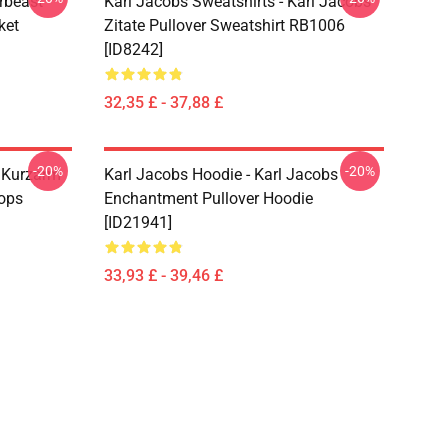
rbeast
Karl Jacobs Sweatshirts - Karl Jacobs
ket
Zitate Pullover Sweatshirt RB1006
[ID8242]
32,35 £ - 37,88 £
-20%
-20%
r Kurzarm
Karl Jacobs Hoodie - Karl Jacobs
Tops
Enchantment Pullover Hoodie
[ID21941]
33,93 £ - 39,46 £