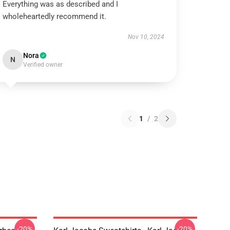
Everything was as described and I
wholeheartedly recommend it.
Nov 10, 2024
Nora
N
Verified owner
1
/
2
-20%
-20%