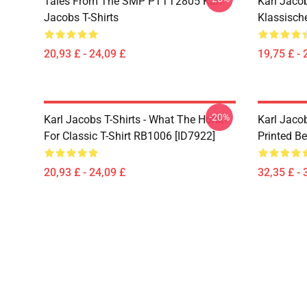
Tales From The SMP PTTT2805 Karl
Karl Jaco
Jacobs T-Shirts
Klassisch
20,93 £ - 24,09 £
19,75 £ - 
-20%
Karl Jacobs T-Shirts - What The Honk?
Karl Jaco
For Classic T-Shirt RB1006 [ID7922]
Printed Be
20,93 £ - 24,09 £
32,35 £ - 