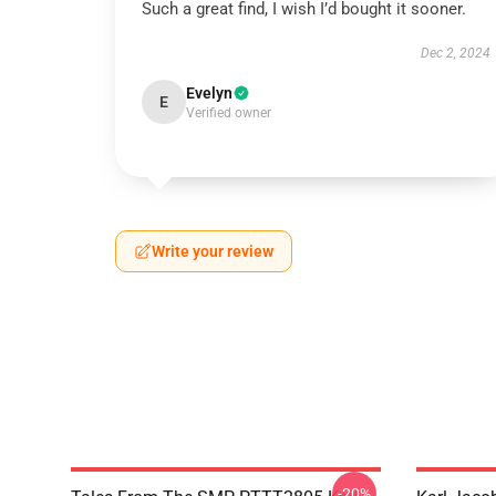
Such a great find, I wish I’d bought it sooner.
Dec 2, 2024
Evelyn
E
Verified owner
Write your review
-20%