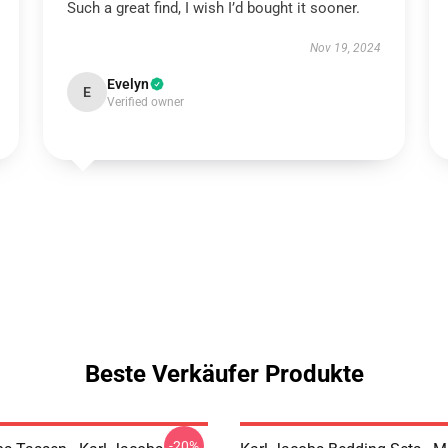
Such a great find, I wish I’d bought it sooner.
Nov 19, 2024
Evelyn
E
Verified owner
Beste Verkäufer Produkte
-20%