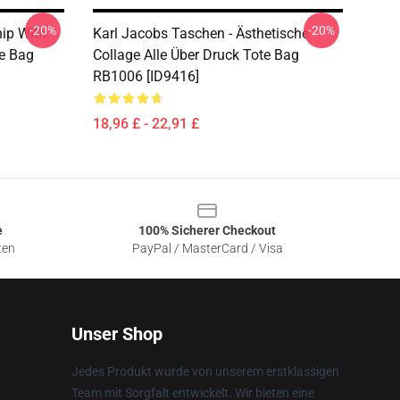
-20%
-20%
hip With
Karl Jacobs Taschen - Ästhetische
te Bag
Collage Alle Über Druck Tote Bag
RB1006 [ID9416]
18,96 £ - 22,91 £
e
100% Sicherer Checkout
ten
PayPal / MasterCard / Visa
Unser Shop
Jedes Produkt wurde von unserem erstklassigen
Team mit Sorgfalt entwickelt. Wir bieten eine