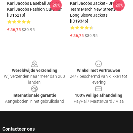
Karl Jacobs Baseball Jacket -
Karl Jacobs Jacket - Dream
-20%
-20%
Karl Jacobs Fashion Outwear
Team Merch New Streetwear
[ID15210]
Long Sleeve Jackets
[ID19346]
€ 36,75
$39.95
€ 36,75
$39.95
Footer
Wereldwijde verzending
Winkel met vertrouwen
Wij verzenden naar meer dan 200
24/7 beschermd van klikken tot
landen
levering
Internationale garantie
100% veilige afhandeling
Aangeboden in het gebruiksland
PayPal / MasterCard / Visa
Contacteer ons