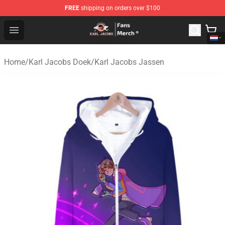
FREE
shipping on orders over $100
Karl Jacobs Store - Official Karl Jacobs Merchandise Sh
Open menu
Home
/
Karl Jacobs Doek
/
Karl Jacobs Jassen