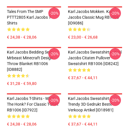
Tales From The SMP
Karl Jacobs Mokken. Karl
-20%
-20%
PTTT2805 Karl Jacobs T-
Jacobs Classic Mug RB1006
Shirts
[ID9086]
€ 24,38 - € 28,06
€ 23,00 - € 26,68
Karl Jacobs Bedding Sets -
Karl Jacobs Sweatshirts - Karl
-20%
-20%
Mrbeast Minecraft Design
Jacobs Citaten Pullover
Throw Blanket RB1006
Sweatshirt RB1006 [ID8242]
[ID8882]
€ 37,67 - € 44,11
€ 31,28 - € 59,80
Karl Jacobs T-Shirts - What
Karl Jacobs Sweatshirt -
-20%
-20%
The Honk? For Classic T-Shirt
Trendy 3D Gedrukt Beste-
RB1006 [ID7922]
Verkoop Artikel [ID18981]
€ 24,38 - € 28,06
€ 37,67 - € 44,11