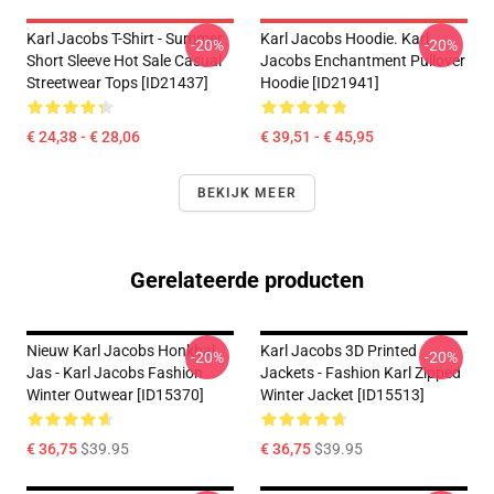
Karl Jacobs T-Shirt - Summer
Karl Jacobs Hoodie. Karl
-20%
-20%
Short Sleeve Hot Sale Casual
Jacobs Enchantment Pullover
Streetwear Tops [ID21437]
Hoodie [ID21941]
€ 24,38 - € 28,06
€ 39,51 - € 45,95
BEKIJK MEER
Gerelateerde producten
Nieuw Karl Jacobs Honkbal
Karl Jacobs 3D Printed
-20%
-20%
Jas - Karl Jacobs Fashion
Jackets - Fashion Karl Zipped
Winter Outwear [ID15370]
Winter Jacket [ID15513]
€ 36,75
$39.95
€ 36,75
$39.95