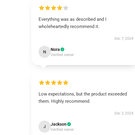
Everything was as described and I
wholeheartedly recommend it.
Dec 7, 2024
Nora
N
Verified owner
Low expectations, but the product exceeded
them. Highly recommend.
Dec 3, 2024
Jackson
J
Verified owner