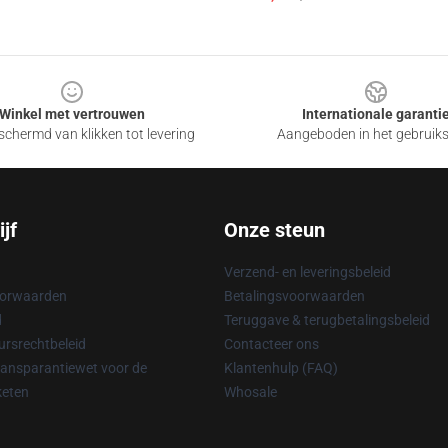
Winkel met vertrouwen
Internationale garanti
chermd van klikken tot levering
Aangeboden in het gebruik
jf
Onze steun
Verzend- en leveringsbeleid
oorwaarden
Betalingsvoorwaarden
d
Teruggave & terugbetalingsbeleid
rsrechtbeleid
Contacteer ons
ransparantiewet voor de
Klantenhulp (FAQ)
keten
Whosale