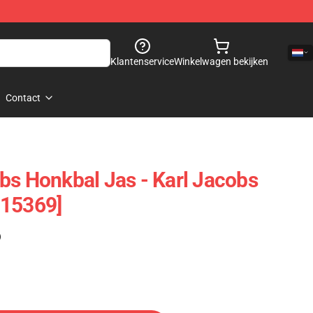
Klantenservice
Winkelwagen bekijken
Contact
bs Honkbal Jas - Karl Jacobs
D15369]
)