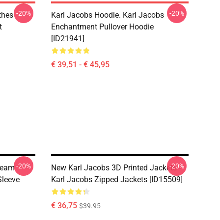
-20%
-20%
othes
Karl Jacobs Hoodie. Karl Jacobs
t
Enchantment Pullover Hoodie
[ID21941]
€ 39,51 - € 45,95
-20%
-20%
Team
New Karl Jacobs 3D Printed Jackets -
Sleeve
Karl Jacobs Zipped Jackets [ID15509]
€ 36,75
$39.95