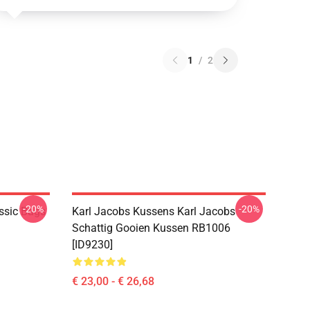
1
/
2
-20%
-20%
ssic Bags
Karl Jacobs Kussens Karl Jacobs
Schattig Gooien Kussen RB1006
[ID9230]
€ 23,00 - € 26,68