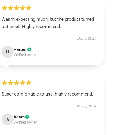
Wasn't expecting much, but the product turned
out great. Highly recommend.
Dec 4, 2024
Harper
H
Verified owner
Super comfortable to use, highly recommend.
Nov 8, 2024
Adam
A
Verified owner