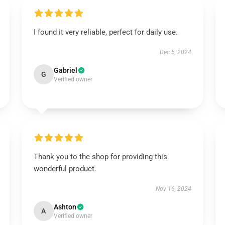
I found it very reliable, perfect for daily use.
Dec 5, 2024
Gabriel
G
Verified owner
Thank you to the shop for providing this
wonderful product.
Nov 16, 2024
Ashton
A
Verified owner