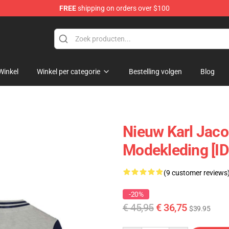
FREE
shipping on orders over $100
Shop
Winkel
Winkel per categorie
Bestelling volgen
Blog
Nieuw Karl Jaco
Modekleding [I
(9 customer reviews
-20%
€ 45,95
€ 36,75
$39.95