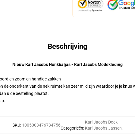
Beschrijving
Nieuw Karl Jacobs Honkbaljas - Karl Jacobs Modekleding
, boord en zoom en handige zakken
n de onderkant van de nek ruimte kan zeer mild zijn waardoor je je knus v
n u de bestelling plaatst.
op.
Karl Jacobs Doek
,
SKU
:
1005003476734756
Categorieën
:
Karl Jacobs Jassen
,