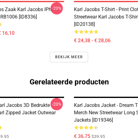
-20%
bs Zaak Karl Jacobs IPhone
Karl Jacobs T-Shirt - Print Cl
 RB1006 [ID8336]
Streetwear Karl Jacobs T-Shir
[ID20138]
€ 16,10
€ 24,38 - € 28,06
BEKIJK MEER
Gerelateerde producten
-20%
arl Jacobs 3D Bedrukte
Karl Jacobs Jacket - Dream 
Karl Zipped Jacket Outwear
Merch New Streetwear Long 
Jackets [ID19346]
€ 36,75
9.95
$39.95