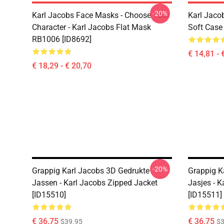
-20%
Karl Jacobs Face Masks - Choose Your
Karl Jaco
Character - Karl Jacobs Flat Mask
Soft Case
RB1006 [ID8692]
€ 14,81 - 
€ 18,29 - € 20,70
-20%
Grappig Karl Jacobs 3D Gedrukte
Grappig K
Jassen - Karl Jacobs Zipped Jacket
Jasjes - 
[ID15510]
[ID15511]
€ 36,75
€ 36,75
$39.95
$3