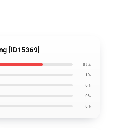
ing [ID15369]
89%
11%
0%
0%
0%