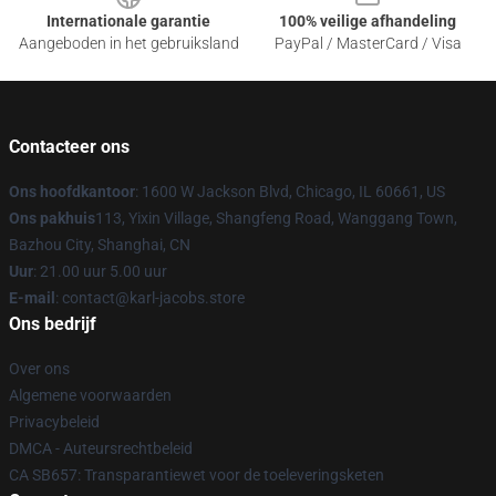
Internationale garantie
100% veilige afhandeling
Aangeboden in het gebruiksland
PayPal / MasterCard / Visa
Contacteer ons
Ons hoofdkantoor
: 1600 W Jackson Blvd, Chicago, IL 60661, US
Ons pakhuis
113, Yixin Village, Shangfeng Road, Wanggang Town,
Bazhou City, Shanghai, CN
Uur
: 21.00 uur 5.00 uur
E-mail
: contact@karl-jacobs.store
Ons bedrijf
Over ons
Algemene voorwaarden
Privacybeleid
DMCA - Auteursrechtbeleid
CA SB657: Transparantiewet voor de toeleveringsketen