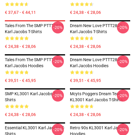
€ 37,67 - € 44,11
€ 24,38 - € 28,06
Tales From The SMP PTTT2805
Dream New Love PTTT2805
-20%
-20%
Karl Jacobs T-Shirts
Karl Jacobs T-Shirts
€ 24,38 - € 28,06
€ 24,38 - € 28,06
Tales From The SMP PTTT2805
Dream New Love PTTT2805
-20%
-20%
Karl Jacobs Hoodies
Karl Jacobs Hoodies
€ 39,51 - € 45,95
€ 39,51 - € 45,95
SMP KL3001 Karl Jacobs T-
Mcyts Poggers Dream Team
-20%
-20%
Shirts
KL3001 Karl Jacobs T-Shirts
€ 24,38 - € 28,06
€ 24,38 - € 28,06
Essential KL3001 Karl Jacobs T-
Retro 90s KL3001 Karl Jacobs
-20%
-20%
Shirts
Hoodies