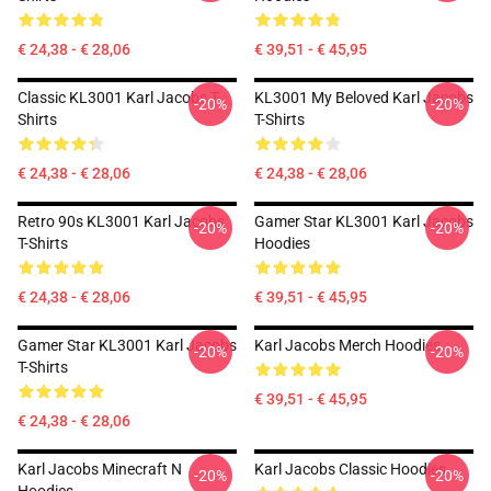
€ 24,38 - € 28,06
€ 39,51 - € 45,95
Classic KL3001 Karl Jacobs T-
KL3001 My Beloved Karl Jacobs
-20%
-20%
Shirts
T-Shirts
€ 24,38 - € 28,06
€ 24,38 - € 28,06
Retro 90s KL3001 Karl Jacobs
Gamer Star KL3001 Karl Jacobs
-20%
-20%
T-Shirts
Hoodies
€ 24,38 - € 28,06
€ 39,51 - € 45,95
Gamer Star KL3001 Karl Jacobs
Karl Jacobs Merch Hoodies
-20%
-20%
T-Shirts
€ 39,51 - € 45,95
€ 24,38 - € 28,06
Karl Jacobs Minecraft N
Karl Jacobs Classic Hoodies
-20%
-20%