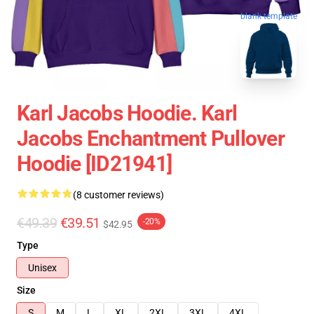
blank template
Karl Jacobs Hoodie. Karl
Jacobs Enchantment Pullover
Hoodie [ID21941]
(8 customer reviews)
€49.39
€39.51
-20%
$42.95
Type
Unisex
Size
S
M
L
XL
2XL
3XL
4XL