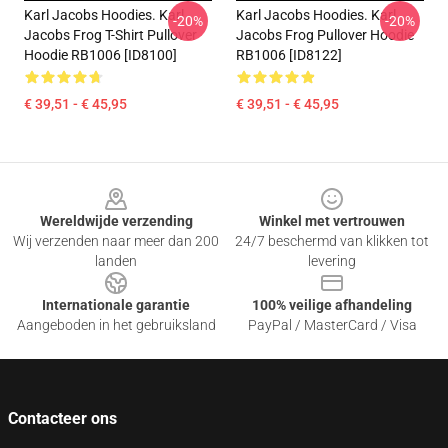
Karl Jacobs Hoodies. Karl
Karl Jacobs Hoodies. Karl
-20%
-20%
Jacobs Frog T-Shirt Pullover
Jacobs Frog Pullover Hoodie
Hoodie RB1006 [ID8100]
RB1006 [ID8122]
€ 39,51 - € 45,95
€ 39,51 - € 45,95
Footer
Wereldwijde verzending
Winkel met vertrouwen
Wij verzenden naar meer dan 200
24/7 beschermd van klikken tot
landen
levering
Internationale garantie
100% veilige afhandeling
Aangeboden in het gebruiksland
PayPal / MasterCard / Visa
Contacteer ons