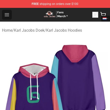
FREE
shipping on orders over $100
Karl Jacobs Store - Official Karl Jacobs Merchandise Sh
Open menu
Home
/
Karl Jacobs Doek
/
Karl Jacobs Hoodies