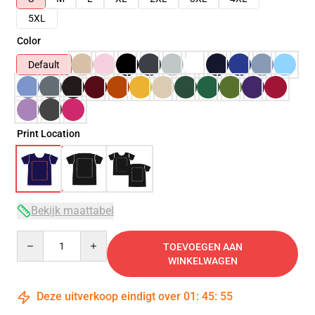
5XL
Color
Default
Print Location
Bekijk maattabel
Quantity
TOEVOEGEN AAN
WINKELWAGEN
Deze uitverkoop eindigt over
01
:
45
:
54