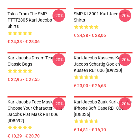
Tales From The SMP
SMP KL3001 Karl Jacobs T-
-20%
-20%
PTTT2805 Karl Jacobs T-
Shirts
Shirts
€ 24,38 - € 28,06
€ 24,38 - € 28,06
Karl Jacobs Dream Team
Karl Jacobs Kussens Karl
-20%
-20%
Classic Bags
Jacobs Schattig Gooien
Kussen RB1006 [ID9230]
€ 22,95 - € 27,55
€ 23,00 - € 26,68
Karl Jacobs Face Masks -
Karl Jacobs Zaak Karl Jacobs
-20%
-20%
Choose Your Character - Karl
IPhone Soft Case RB1006
Jacobs Flat Mask RB1006
[ID8336]
[ID8692]
€ 14,81 - € 16,10
€ 18,29 - € 20,70