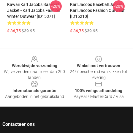
Kawaii Karl Jacobs Baseball
Karl Jacobs Baseball Jacket -
-20%
-20%
Jacket - Karl Jacobs Fashion
Karl Jacobs Fashion Outwear
Winter Outwear [ID15371]
[ID15210]
€ 36,75
$39.95
€ 36,75
$39.95
Footer
Wereldwijde verzending
Winkel met vertrouwen
Wij verzenden naar meer dan 200
24/7 beschermd van klikken tot
landen
levering
Internationale garantie
100% veilige afhandeling
Aangeboden in het gebruiksland
PayPal / MasterCard / Visa
Contacteer ons