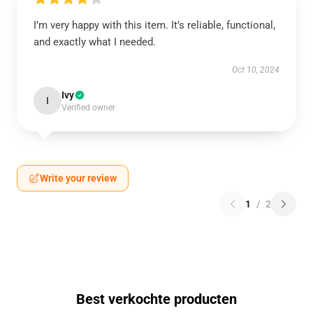
I’m very happy with this item. It’s reliable, functional,
and exactly what I needed.
Oct 10, 2024
Ivy
I
Verified owner
Write your review
1
/
2
Best verkochte producten