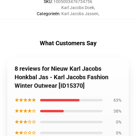
SKU
:
1005003476734756
Karl Jacobs Doek
,
Categorieën
:
Karl Jacobs Jassen
,
What Customers Say
8 reviews for Nieuw Karl Jacobs
Honkbal Jas - Karl Jacobs Fashion
Winter Outwear [ID15370]
★★★★★
63%
★★★★☆
38%
★★★☆☆
0%
★★☆☆☆
0%