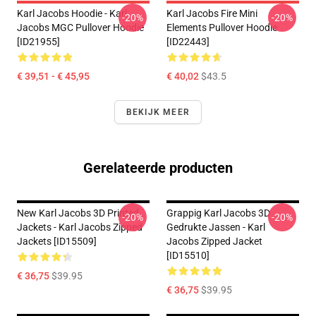
Karl Jacobs Hoodie - Karl
Karl Jacobs Fire Mini
-20%
-20%
Jacobs MGC Pullover Hoodie
Elements Pullover Hoodie
[ID21955]
[ID22443]
€ 39,51 - € 45,95
€ 40,02
$43.5
BEKIJK MEER
Gerelateerde producten
New Karl Jacobs 3D Printed
Grappig Karl Jacobs 3D
-20%
-20%
Jackets - Karl Jacobs Zipped
Gedrukte Jassen - Karl
Jackets [ID15509]
Jacobs Zipped Jacket
[ID15510]
€ 36,75
$39.95
€ 36,75
$39.95