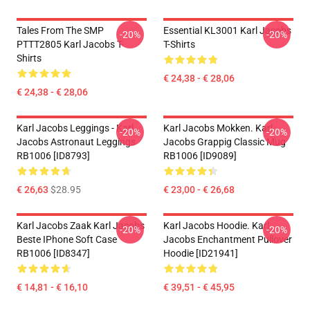
Tales From The SMP
Essential KL3001 Karl Jacobs
-20%
-20%
PTTT2805 Karl Jacobs T-
T-Shirts
Shirts
€ 24,38 - € 28,06
€ 24,38 - € 28,06
Karl Jacobs Leggings - Karl
Karl Jacobs Mokken. Karl
-20%
-20%
Jacobs Astronaut Leggings
Jacobs Grappig Classic Mug
RB1006 [ID8793]
RB1006 [ID9089]
€ 26,63
$28.95
€ 23,00 - € 26,68
Karl Jacobs Zaak Karl Jacobs
Karl Jacobs Hoodie. Karl
-20%
-20%
Beste IPhone Soft Case
Jacobs Enchantment Pullover
RB1006 [ID8347]
Hoodie [ID21941]
€ 14,81 - € 16,10
€ 39,51 - € 45,95