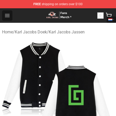
FREE
shipping on orders over $100
Karl Jacobs Store - Official Karl Jacobs Merchandise Sh
Open menu
Home
/
Karl Jacobs Doek
/
Karl Jacobs Jassen