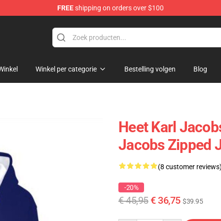
FREE
shipping on orders over $100
Shop
Winkel
Winkel per categorie
Bestelling volgen
Blog
Heet Karl Jacob
Jacobs Zipped J
(8 customer reviews
-20%
€ 45,95
€ 36,75
$39.95