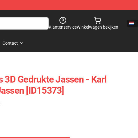
Klantenservice
Winkelwagen bekijken
Contact
s 3D Gedrukte Jassen - Karl
assen [ID15373]
)