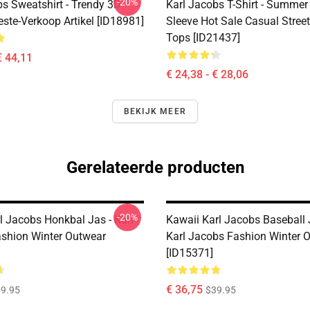
-20%
bs Sweatshirt - Trendy 3D
Karl Jacobs T-Shirt - Summer
ste-Verkoop Artikel [ID18981]
Sleeve Hot Sale Casual Stree
Tops [ID21437]
€ 44,11
€ 24,38 - € 28,06
BEKIJK MEER
Gerelateerde producten
-20%
l Jacobs Honkbal Jas - Karl
Kawaii Karl Jacobs Baseball 
shion Winter Outwear
Karl Jacobs Fashion Winter 
[ID15371]
€ 36,75
9.95
$39.95