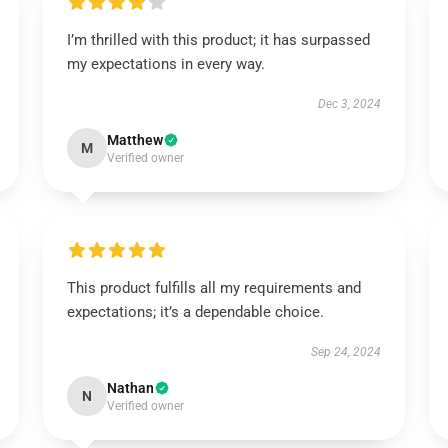
I’m thrilled with this product; it has surpassed
my expectations in every way.
Dec 3, 2024
Matthew
M
Verified owner
This product fulfills all my requirements and
expectations; it’s a dependable choice.
Sep 24, 2024
Nathan
N
Verified owner