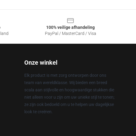
e
100% veilige afhandeling
sland
PayPal / MasterCard / Visa
Onze winkel
Elk product is met zorg ontworpen door ons
team van wereldklasse. Wij bieden een breed
scala aan stijlvolle en hoogwaardige stukken die
niet alleen voor u zijn om uw unieke stijl te tonen;
ze zijn ook bedoeld om u te helpen uw dagelijkse
look te creëren.