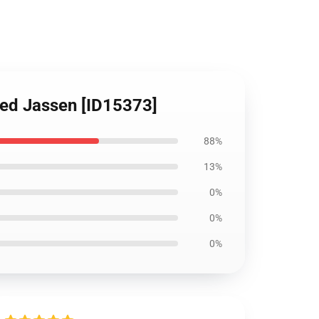
ped Jassen [ID15373]
88%
13%
0%
0%
0%