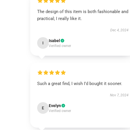
The design of this item is both fashionable and
practical; I really like it.
Dec 4, 2024
Isabel
I
Verified owner
Such a great find, I wish I’d bought it sooner.
Nov 7, 2024
Evelyn
E
Verified owner