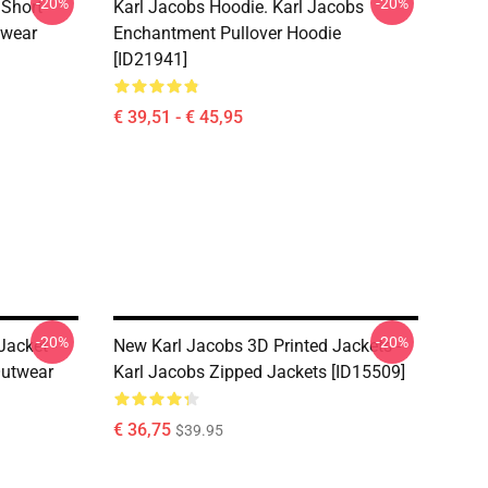
-20%
-20%
 Short
Karl Jacobs Hoodie. Karl Jacobs
twear
Enchantment Pullover Hoodie
[ID21941]
€ 39,51 - € 45,95
-20%
-20%
Jacket -
New Karl Jacobs 3D Printed Jackets -
Outwear
Karl Jacobs Zipped Jackets [ID15509]
€ 36,75
$39.95