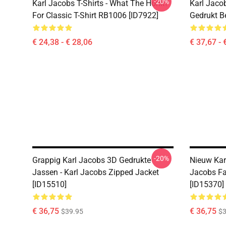
-20%
Karl Jacobs T-Shirts - What The Honk?
Karl Jaco
For Classic T-Shirt RB1006 [ID7922]
Gedrukt Be
€ 24,38 - € 28,06
€ 37,67 - 
-20%
Grappig Karl Jacobs 3D Gedrukte
Nieuw Kar
Jassen - Karl Jacobs Zipped Jacket
Jacobs Fa
[ID15510]
[ID15370]
€ 36,75
€ 36,75
$39.95
$3