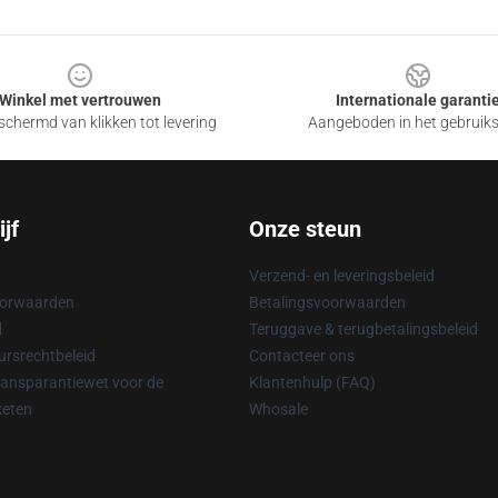
Winkel met vertrouwen
Internationale garanti
chermd van klikken tot levering
Aangeboden in het gebruik
jf
Onze steun
Verzend- en leveringsbeleid
oorwaarden
Betalingsvoorwaarden
d
Teruggave & terugbetalingsbeleid
rsrechtbeleid
Contacteer ons
ransparantiewet voor de
Klantenhulp (FAQ)
keten
Whosale