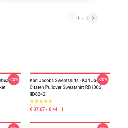
1
/
2
-20%
-20%
rbeast
Karl Jacobs Sweatshirts - Karl Jacobs
ket
Citaten Pullover Sweatshirt RB1006
[ID8242]
€ 37,67 - € 44,11