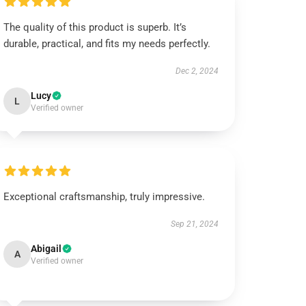
The quality of this product is superb. It’s
durable, practical, and fits my needs perfectly.
Dec 2, 2024
Lucy
L
Verified owner
Exceptional craftsmanship, truly impressive.
Sep 21, 2024
Abigail
A
Verified owner