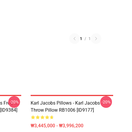
1
/
1
-20%
-20%
bs Frog 모
Karl Jacobs Pillows - Karl Jacobs
ID9384]
Throw Pillow RB1006 [ID9177]
₩3,445,000 - ₩3,996,200