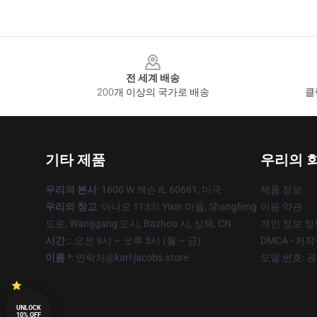
Footer
전 세계 배송
200개 이상의 국가로 배송
클
기타 제품
우리의 
우리의 본사
: 1600 W 잭슨 IL 60661, 미국
제품 정보
우리의 창고
: 아니오 113의 Yixin 마을, Shangfeng
이용 약관
도로, Wanggang 도시, Bazhou 시, 상해, CN
개인 정보 정
시간 :
: 오전 9시 ~ 오후 5시 (월 ~ 금)
DMCA - 저
이름 *
: 연락처@karl-jacobs.store
모델 번호: 
UNLOCK
10% OFF