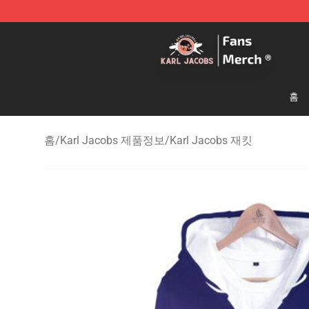
Karl Jacobs Store - Official Karl Jacobs Merchandise 
홈
홈
/
Karl Jacobs 제품정보
/
Karl Jacobs 재킷