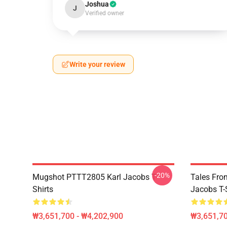
Joshua
J
Verified owner
Write your review
-20%
Mugshot PTTT2805 Karl Jacobs T-
Tales Fr
Shirts
Jacobs T-
₩3,651,700 - ₩4,202,900
₩3,651,70