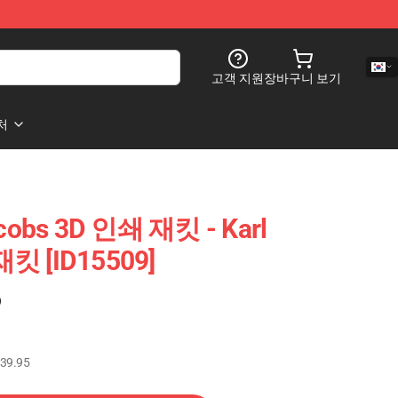
고객 지원
장바구니 보기
처
cobs 3D 인쇄 재킷 - Karl
재킷 [ID15509]
)
39.95