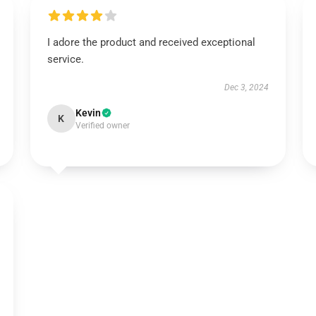
I adore the product and received exceptional
service.
Dec 3, 2024
Kevin
K
Verified owner