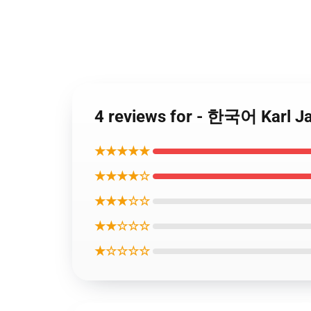
4 reviews for - 한국어 Karl 
★★★★★
★★★★☆
★★★☆☆
★★☆☆☆
★☆☆☆☆