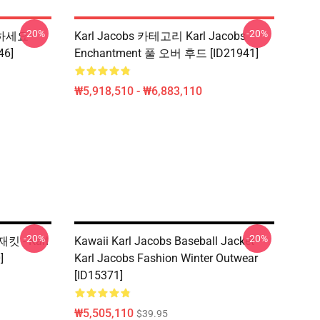
-20%
-20%
택하세요 -
Karl Jacobs 카테고리 Karl Jacobs
46]
Enchantment 풀 오버 후드 [ID21941]
₩5,918,510 - ₩6,883,110
-20%
-20%
킷 - Karl
Kawaii Karl Jacobs Baseball Jacket -
]
Karl Jacobs Fashion Winter Outwear
[ID15371]
₩5,505,110
$39.95