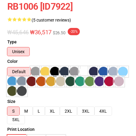
RB1006 [ID7922]
(5 customer reviews)
₩45,646
₩36,517
-20%
$26.50
Type
Unisex
Color
Default
Size
S
M
L
XL
2XL
3XL
4XL
5XL
Print Location