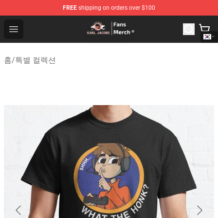
FREE
shipping on orders over $100
Karl Jacobs Store - Official Karl Jacobs Merchandise Sh
Open menu
홈
/
특별 컬렉션