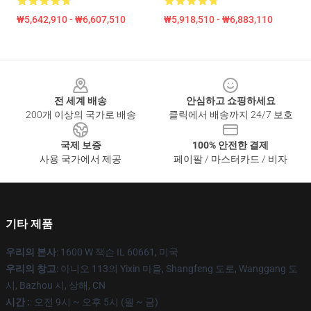
₩5,642,910 - ₩6,607,510
₩5,918,510 - ₩6,883,110
Footer
전 세계 배송
안심하고 쇼핑하세요
200개 이상의 국가로 배송
클릭에서 배송까지 24/7 보호
국제 보증
100% 안전한 결제
사용 국가에서 제공
페이팔 / 마스터카드 / 비자
기타 제품
우리의 본사
: 1600 W 잭슨 IL 60661, 미국
우리의 창고
: 아니오 113의 Yixin 마을, Shangfeng 도로, Wanggang 도
시, Bazhou 시, 상해, CN
시간 :
: 오전 9시 ~ 오후 5시 (월 ~ 금)