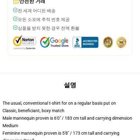
안전한 거래
전 세계 어디든 배송
모든 소포에 추적 번호 제공
상품을 받지 못한 경우 전액 환불
설명
The usual, conventional t-shirt for on a regular basis put on
Classic, beneficiant, boxy match
Male mannequin proven is 6'0" / 183 cm tall and carrying dimension
Medium
Feminine mannequin proven is 5'8" / 173 cm tall and carrying