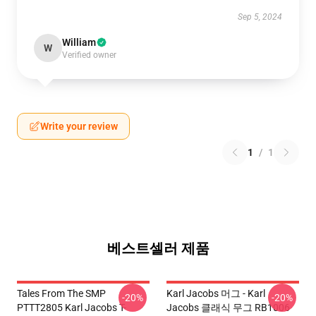
Sep 5, 2024
William
W
Verified owner
Write your review
1
/
1
베스트셀러 제품
Tales From The SMP
Karl Jacobs 머그 - Karl
-20%
-20%
PTTT2805 Karl Jacobs T-
Jacobs 클래식 무그 RB1006