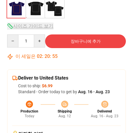
사이즈 가이드 보기
Quantity
장바구니에 추가
이 세일은
02
:
20
:
54
Deliver to United States
Cost to ship:
$6.99
Standard - Order today to get by
Aug. 16 - Aug. 23
Production
Shipping
Delivered
Today
Aug. 12
Aug. 16 - Aug. 23