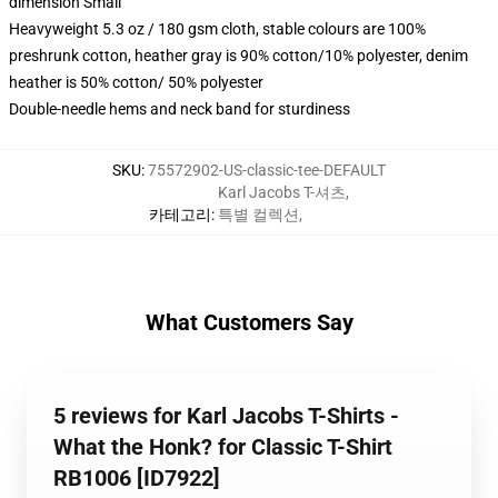
dimension Small
Heavyweight 5.3 oz / 180 gsm cloth, stable colours are 100%
preshrunk cotton, heather gray is 90% cotton/10% polyester, denim
heather is 50% cotton/ 50% polyester
Double-needle hems and neck band for sturdiness
SKU
:
75572902-US-classic-tee-DEFAULT
Karl Jacobs T-셔츠
,
카테고리
:
특별 컬렉션
,
What Customers Say
5 reviews for Karl Jacobs T-Shirts -
What the Honk? for Classic T-Shirt
RB1006 [ID7922]