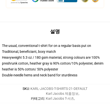
설명
The usual, conventional t-shirt for on a regular basis put on
Traditional, beneficiant, boxy match
Heavyweight 5.3 oz / 180 gsm material, strong colours are 100%
preshrunk cotton, heather gray is 90% cotton/10% polyester, denim
heather is 50% cotton/ 50% polyester
Double-needle hems and neck band for sturdiness
SKU
:
KARL-JACOBS-T-SHIRTS-21-DEFAULT
Karl Jacobs 제품정보
,
카테고리
:
Karl Jacobs T-셔츠
,