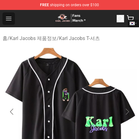
FREE
shipping on orders over $100
Karl Jacobs Store - Official Karl Jacobs Merchandise Sh
Open menu
홈
/
Karl Jacobs 제품정보
/
Karl Jacobs T-셔츠