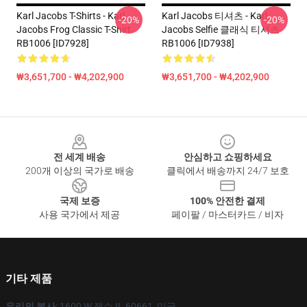
Karl Jacobs T-Shirts - Karl
Karl Jacobs 티셔츠 - Karl
-20%
-20%
Jacobs Frog Classic T-Shirt
Jacobs Selfie 클래식 티셔츠
RB1006 [ID7928]
RB1006 [ID7938]
₩3,651,700 - ₩4,202,900
₩3,651,700 - ₩4,202,900
Footer
전 세계 배송
안심하고 쇼핑하세요
200개 이상의 국가로 배송
클릭에서 배송까지 24/7 보호
국제 보증
100% 안전한 결제
사용 국가에서 제공
페이팔 / 마스터카드 / 비자
기타 제품
우리의 본사
: 1600 W 잭슨 IL 60661, 미국