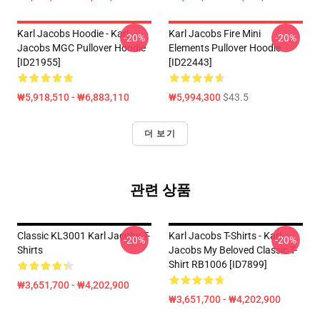
Karl Jacobs Hoodie - Karl
Karl Jacobs Fire Mini
-20%
-20%
Jacobs MGC Pullover Hoodie
Elements Pullover Hoodie
[ID21955]
[ID22443]
₩5,918,510 - ₩6,883,110
₩5,994,300
$43.5
더 보기
관련 상품
Classic KL3001 Karl Jacobs T-
Karl Jacobs T-Shirts - Karl
-20%
-20%
Shirts
Jacobs My Beloved Classic T-
Shirt RB1006 [ID7899]
₩3,651,700 - ₩4,202,900
₩3,651,700 - ₩4,202,900