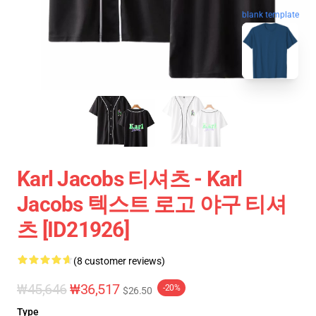
blank template
Karl Jacobs 티셔츠 - Karl
Jacobs 텍스트 로고 야구 티셔
츠 [ID21926]
(8 customer reviews)
₩45,646
₩36,517
-20%
$26.50
Type