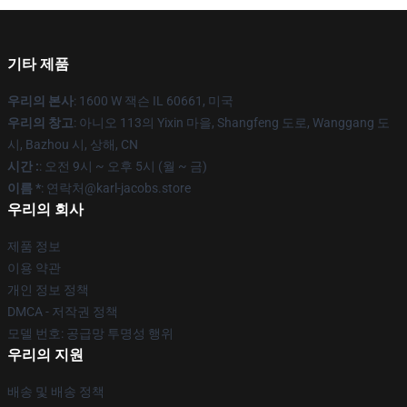
기타 제품
우리의 본사
: 1600 W 잭슨 IL 60661, 미국
우리의 창고
: 아니오 113의 Yixin 마을, Shangfeng 도로, Wanggang 도
시, Bazhou 시, 상해, CN
시간 :
: 오전 9시 ~ 오후 5시 (월 ~ 금)
이름 *
: 연락처@karl-jacobs.store
우리의 회사
제품 정보
이용 약관
개인 정보 정책
DMCA - 저작권 정책
모델 번호: 공급망 투명성 행위
우리의 지원
배송 및 배송 정책