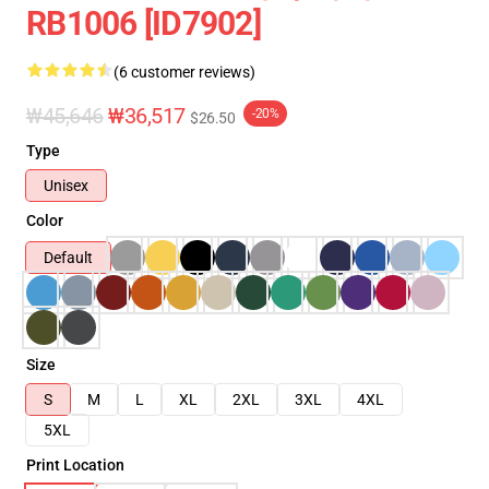
RB1006 [ID7902]
(6 customer reviews)
₩45,646
₩36,517
-20%
$26.50
Type
Unisex
Color
Default
Size
S
M
L
XL
2XL
3XL
4XL
5XL
Print Location