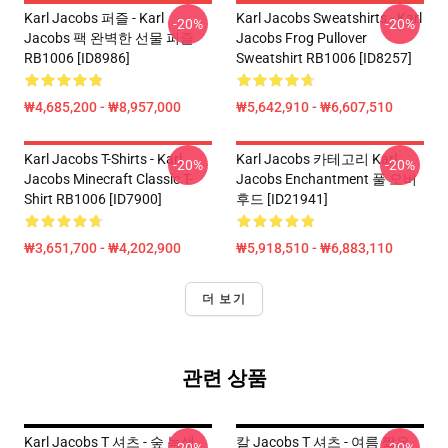
Karl Jacobs 퍼즐 - Karl
Karl Jacobs Sweatshirts - Karl
-20%
-20%
Jacobs 팩 완벽한 선물 퍼즐
Jacobs Frog Pullover
RB1006 [ID8986]
Sweatshirt RB1006 [ID8257]
₩4,685,200 - ₩8,957,000
₩5,642,910 - ₩6,607,510
Karl Jacobs T-Shirts - Karl
Karl Jacobs 카테고리 Karl
-20%
-20%
Jacobs Minecraft Classic T-
Jacobs Enchantment 풀 오버
Shirt RB1006 [ID7900]
후드 [ID21941]
₩3,651,700 - ₩4,202,900
₩5,918,510 - ₩6,883,110
더 보기
관련 상품
Karl Jacobs T 셔츠 - 숲 녹색
칼 Jacobs T 셔츠 - 여름 짧은