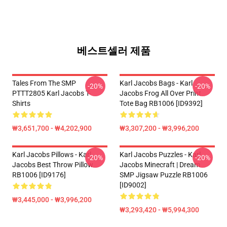
베스트셀러 제품
Tales From The SMP
Karl Jacobs Bags - Karl
-20%
-20%
PTTT2805 Karl Jacobs T-
Jacobs Frog All Over Print
Shirts
Tote Bag RB1006 [ID9392]
₩3,651,700 - ₩4,202,900
₩3,307,200 - ₩3,996,200
Karl Jacobs Pillows - Karl
Karl Jacobs Puzzles - Karl
-20%
-20%
Jacobs Best Throw Pillow
Jacobs Minecraft | Dream
RB1006 [ID9176]
SMP Jigsaw Puzzle RB1006
[ID9002]
₩3,445,000 - ₩3,996,200
₩3,293,420 - ₩5,994,300