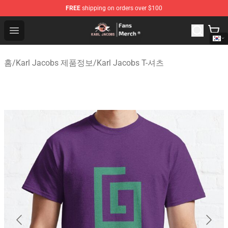
FREE
shipping on orders over $100
Karl Jacobs Store - Official Karl Jacobs Merchandise Sh
Open menu
홈
/
Karl Jacobs 제품정보
/
Karl Jacobs T-셔츠