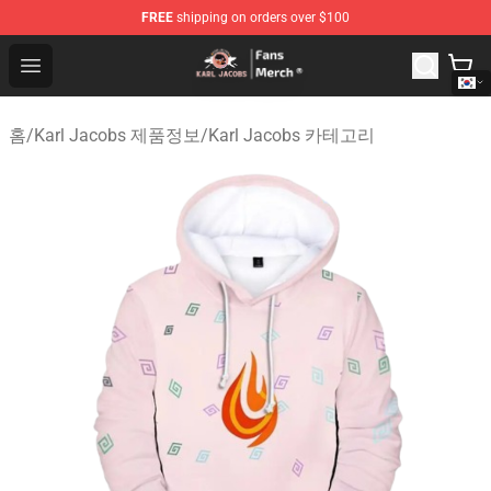
FREE
shipping on orders over $100
Karl Jacobs Store - Official Karl Jacobs Merchandise Sh
Open menu
홈
/
Karl Jacobs 제품정보
/
Karl Jacobs 카테고리