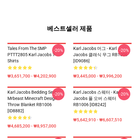
베스트셀러 제품
Tales From The SMP
Karl Jacobs 머그 - Karl
-20%
-20%
PTTT2805 Karl Jacobs T-
Jacobs 클래식 무그 RB1006
Shirts
[ID9086]
₩3,651,700 - ₩4,202,900
₩3,445,000 - ₩3,996,200
Karl Jacobs Bedding Sets -
Karl Jacobs 스웨터 - Karl
-20%
-20%
Mrbeast Minecraft Design
Jacobs 풀 오버 스웨터
Throw Blanket RB1006
RB1006 [ID8242]
[ID8882]
₩5,642,910 - ₩6,607,510
₩4,685,200 - ₩8,957,000