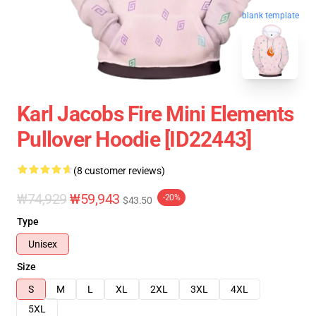
blank template
Karl Jacobs Fire Mini Elements
Pullover Hoodie [ID22443]
(8 customer reviews)
₩74,929
₩59,943
-20%
$43.50
Type
Unisex
Size
S
M
L
XL
2XL
3XL
4XL
5XL