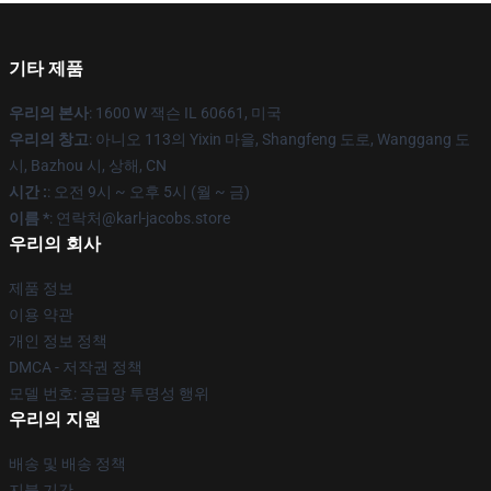
기타 제품
우리의 본사
: 1600 W 잭슨 IL 60661, 미국
우리의 창고
: 아니오 113의 Yixin 마을, Shangfeng 도로, Wanggang 도
시, Bazhou 시, 상해, CN
시간 :
: 오전 9시 ~ 오후 5시 (월 ~ 금)
이름 *
: 연락처@karl-jacobs.store
우리의 회사
제품 정보
이용 약관
개인 정보 정책
DMCA - 저작권 정책
모델 번호: 공급망 투명성 행위
우리의 지원
배송 및 배송 정책
지불 기간