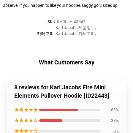
Observe: If you happen to like your hoodies saggy go 2 sizes up
SKU
:
KARLJA-43547
Karl Jacobs 제품정보
,
카테고리
:
Karl Jacobs 카테고리
,
What Customers Say
8 reviews for Karl Jacobs Fire Mini
Elements Pullover Hoodie [ID22443]
★★★★★
63%
★★★★☆
38%
★★★☆☆
0%