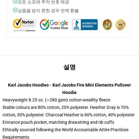
모든 소포에 추적 번호 제공
상품을 받지 못한 경우 전액 환불
설명
Karl Jacobs Hoodies - Karl Jacobs Fire Mini Elements Pullover
Hoodie
Heavyweight 8.25 oz. (~280 gsm) cotton-wealthy fleece
Stable colours are 80% cotton, 20% polyester. Heather Gray is 70%
cotton, 30% polyester. Charcoal Heather is 60% cotton, 40% polyester
Entrance pouch pocket, matching drawstring and rib cuffs
Ethically sourced following the World Accountable Attire Practices
Requirements