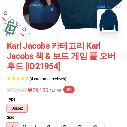
blank template
Karl Jacobs 카테고리 Karl
Jacobs 책 & 보드 게임 풀 오버
후드 [ID21954]
(4 customer reviews)
₩73,981
₩59,185
-20%
$42.95
Type
Unisex
Size
S
M
L
XL
2XL
3XL
4XL