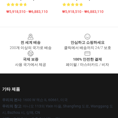
₩5,918,510 - ₩6,883,110
₩5,918,510 - ₩6,883,110
Footer
전 세계 배송
안심하고 쇼핑하세요
200개 이상의 국가로 배송
클릭에서 배송까지 24/7 보호
국제 보증
100% 안전한 결제
사용 국가에서 제공
페이팔 / 마스터카드 / 비자
기타 제품
우리의 본사
: 1600 W 잭슨 IL 60661, 미국
우리의 창고
: 아니오 113의 Yixin 마을, Shangfeng 도로, Wanggang 도
시, Bazhou 시, 상해, CN