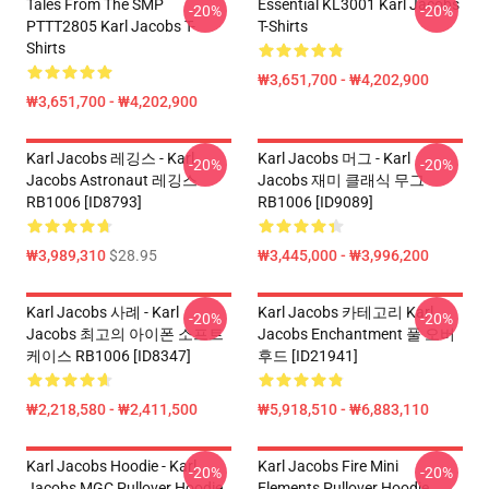
Tales From The SMP
Essential KL3001 Karl Jacobs
-20%
-20%
PTTT2805 Karl Jacobs T-
T-Shirts
Shirts
₩3,651,700 - ₩4,202,900
₩3,651,700 - ₩4,202,900
Karl Jacobs 레깅스 - Karl
Karl Jacobs 머그 - Karl
-20%
-20%
Jacobs Astronaut 레깅스
Jacobs 재미 클래식 무그
RB1006 [ID8793]
RB1006 [ID9089]
₩3,989,310
$28.95
₩3,445,000 - ₩3,996,200
Karl Jacobs 사례 - Karl
Karl Jacobs 카테고리 Karl
-20%
-20%
Jacobs 최고의 아이폰 소프트
Jacobs Enchantment 풀 오버
케이스 RB1006 [ID8347]
후드 [ID21941]
₩2,218,580 - ₩2,411,500
₩5,918,510 - ₩6,883,110
Karl Jacobs Hoodie - Karl
Karl Jacobs Fire Mini
-20%
-20%
Jacobs MGC Pullover Hoodie
Elements Pullover Hoodie