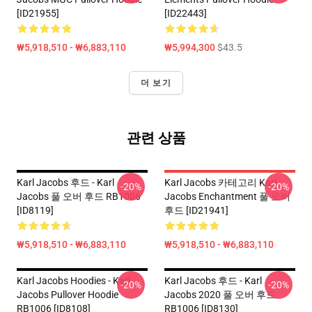
[ID21955]
[ID22443]
₩5,918,510 - ₩6,883,110
₩5,994,300
$43.5
더 보기
관련 상품
Karl Jacobs 후드 - Karl
Karl Jacobs 카테고리 Karl
-20%
-20%
Jacobs 풀 오버 후드 RB1006
Jacobs Enchantment 풀 오버
[ID8119]
후드 [ID21941]
₩5,918,510 - ₩6,883,110
₩5,918,510 - ₩6,883,110
Karl Jacobs Hoodies - Karl
Karl Jacobs 후드 - Karl
-20%
-20%
Jacobs Pullover Hoodie
Jacobs 2020 풀 오버 후드
RB1006 [ID8108]
RB1006 [ID8130]