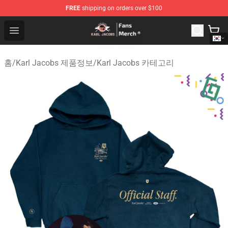
FREE
shipping on orders over $100
Karl Jacobs Store - Official Karl Jacobs Merchandise Sh
Open menu
홈
/
Karl Jacobs 제품정보
/
Karl Jacobs 카테고리