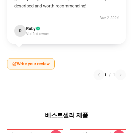
described and worth recommending!
Nov 2, 2024
Ruby
R
Verified owner
Write your review
1
/
1
베스트셀러 제품