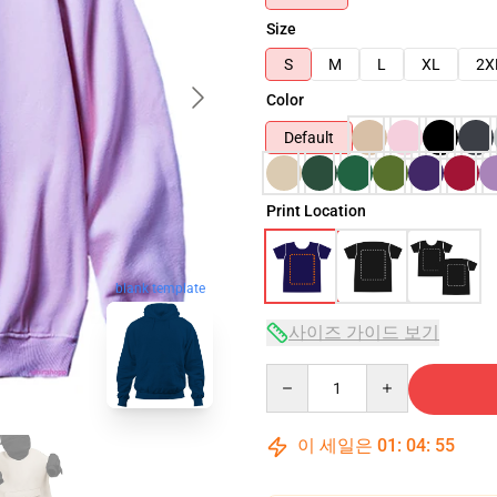
Size
S
M
L
XL
2X
Color
Default
Print Location
blank template
사이즈 가이드 보기
Quantity
이 세일은
01
:
04
:
54