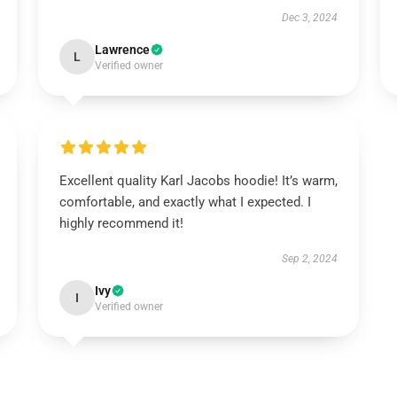
Dec 3, 2024
Lawrence
L
Verified owner
Excellent quality Karl Jacobs hoodie! It’s warm,
comfortable, and exactly what I expected. I
highly recommend it!
Sep 2, 2024
Ivy
I
Verified owner