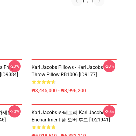
1
/
1
-20%
-20%
bs Frog 모
Karl Jacobs Pillows - Karl Jacobs
ID9384]
Throw Pillow RB1006 [ID9177]
₩3,445,000 - ₩3,996,200
-20%
-20%
택하세요 -
Karl Jacobs 카테고리 Karl Jacobs
46]
Enchantment 풀 오버 후드 [ID21941]
₩5,918,510 - ₩6,883,110