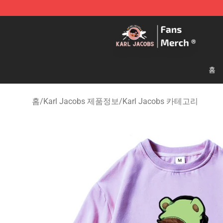
Karl Jacobs Store - Official Karl Jacobs Merchandise 
홈
홈
/
Karl Jacobs 제품정보
/
Karl Jacobs 카테고리