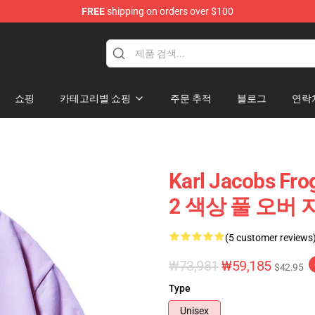
FREE
shipping on orders over $100
Shop
쇼핑
카테고리별 쇼핑
주문 추적
블로그
연락
Karl Jacobs F
2 색상 풀 오버 지퍼
(5 customer reviews
₩73,981
₩59,185
$42.95
Type
Unisex