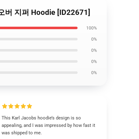
 오버 지퍼 Hoodie [ID22671]
100%
0%
0%
0%
0%
This Karl Jacobs hoodie’s design is so
appealing, and I was impressed by how fast it
was shipped to me.