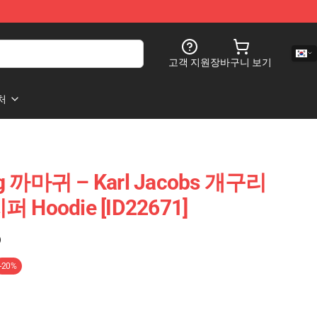
고객 지원
장바구니 보기
처
rog 까마귀 – Karl Jacobs 개구리
 Hoodie [ID22671]
)
-20%