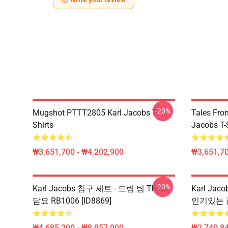
-20%
Mugshot PTTT2805 Karl Jacobs T-
Tales Fr
Shirts
Jacobs T-
₩3,651,700 - ₩4,202,900
₩3,651,70
-20%
Karl Jacobs 침구 세트 - 드림 팀 Throw
Karl Jac
담요 RB1006 [ID8869]
인기있는 플랫
₩4,685,200 - ₩8,957,000
₩2,740,84