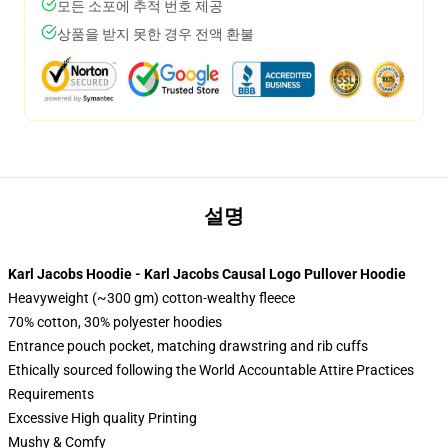
모든 소포에 추적 번호 제공
상품을 받지 못한 경우 전액 환불
설명
Karl Jacobs Hoodie - Karl Jacobs Causal Logo Pullover Hoodie
Heavyweight (~300 gm) cotton-wealthy fleece
70% cotton, 30% polyester hoodies
Entrance pouch pocket, matching drawstring and rib cuffs
Ethically sourced following the World Accountable Attire Practices
Requirements
Excessive High quality Printing
Mushy & Comfy