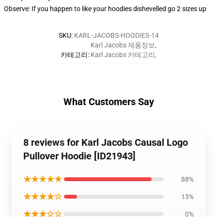
Observe: If you happen to like your hoodies dishevelled go 2 sizes up
SKU
:
KARL-JACOBS-HOODIES-14
Karl Jacobs 제품정보
,
카테고리
:
Karl Jacobs 카테고리
,
What Customers Say
8 reviews for Karl Jacobs Causal Logo
Pullover Hoodie [ID21943]
★★★★★
88%
★★★★☆
13%
★★★☆☆
0%