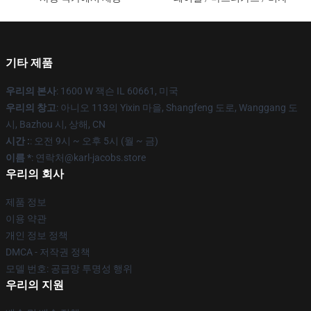
기타 제품
우리의 본사
: 1600 W 잭슨 IL 60661, 미국
우리의 창고
: 아니오 113의 Yixin 마을, Shangfeng 도로, Wanggang 도
시, Bazhou 시, 상해, CN
시간 :
: 오전 9시 ~ 오후 5시 (월 ~ 금)
이름 *
: 연락처@karl-jacobs.store
우리의 회사
제품 정보
이용 약관
개인 정보 정책
DMCA - 저작권 정책
모델 번호: 공급망 투명성 행위
우리의 지원