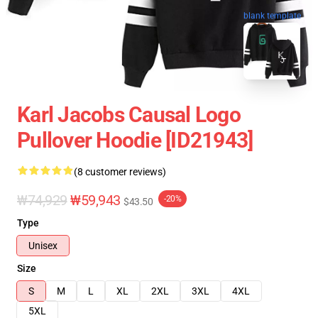
blank template
Karl Jacobs Causal Logo
Pullover Hoodie [ID21943]
(8 customer reviews)
₩74,929
₩59,943
-20%
$43.50
Type
Unisex
Size
S
M
L
XL
2XL
3XL
4XL
5XL