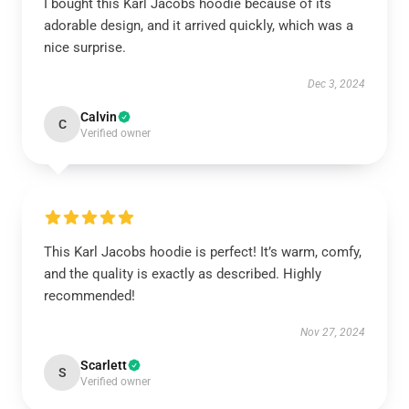
I bought this Karl Jacobs hoodie because of its
adorable design, and it arrived quickly, which was a
nice surprise.
Dec 3, 2024
Calvin
C
Verified owner
This Karl Jacobs hoodie is perfect! It’s warm, comfy,
and the quality is exactly as described. Highly
recommended!
Nov 27, 2024
Scarlett
S
Verified owner