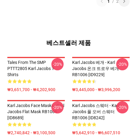
1
/
2
베스트셀러 제품
Tales From The SMP
Karl Jacobs 베개 - Karl
-20%
-20%
PTTT2805 Karl Jacobs T-
Jacobs 온크 트로우 베개
Shirts
RB1006 [ID9229]
₩3,651,700 - ₩4,202,900
₩3,445,000 - ₩3,996,200
Karl Jacobs Face Masks - Karl
Karl Jacobs 스웨터 - Karl
-20%
-20%
Jacobs Flat Mask RB1006
Jacobs 풀 오버 스웨터
[ID8689]
RB1006 [ID8242]
₩2,740,842 - ₩3,100,500
₩5,642,910 - ₩6,607,510