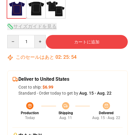
サイズガイドを見る
Quantity
カートに追加
このセールはあと
02
:
25
:
54
Deliver to United States
Cost to ship:
$6.99
Standard - Order today to get by
Aug. 15 - Aug. 22
Production
Shipping
Delivered
Today
Aug. 11
Aug. 15 - Aug. 22