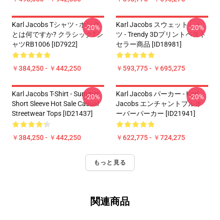
Karl Jacobs Tシャツ - ホンク
Karl Jacobs スウェットシャ
-20%
-20%
とは何ですか? クラシックTシ
ツ - Trendy 3Dプリントベスト
ャツRB1006 [ID7922]
セラー商品 [ID18981]
￥384,250 - ￥442,250
￥593,775 - ￥695,275
Karl Jacobs T-Shirt - Summer
Karl Jacobs パーカー - Karl
-20%
-20%
Short Sleeve Hot Sale Casual
Jacobs エンチャントプルオ
Streetwear Tops [ID21437]
ーバーパーカー [ID21941]
￥384,250 - ￥442,250
￥622,775 - ￥724,275
もっと見る
関連商品