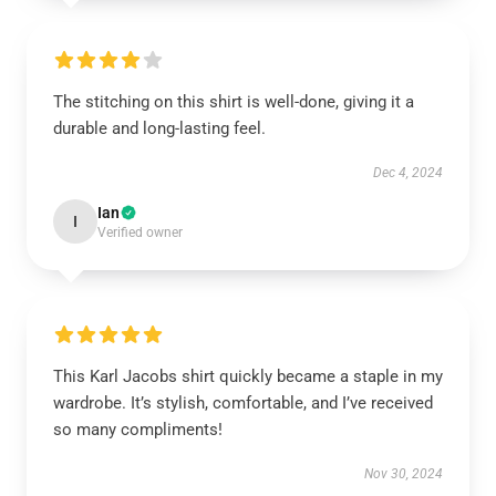
The stitching on this shirt is well-done, giving it a
durable and long-lasting feel.
Dec 4, 2024
Ian
I
Verified owner
This Karl Jacobs shirt quickly became a staple in my
wardrobe. It’s stylish, comfortable, and I’ve received
so many compliments!
Nov 30, 2024