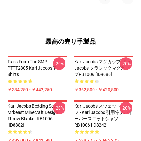
最高の売り手製品
Tales From The SMP
Karl Jacobs マグカップ - Karl
-20%
-20%
PTTT2805 Karl Jacobs T-
Jacobs クラシックマグカッ
Shirts
プRB1006 [ID9086]
￥384,250 - ￥442,250
￥362,500 - ￥420,500
Karl Jacobs Bedding Sets -
Karl Jacobs スウェットシャ
-20%
-20%
Mrbeast Minecraft Design
ツ - Karl Jacobs 引用符プルオ
Throw Blanket RB1006
ーバースエットシャツ
[ID8882]
RB1006 [ID8242]
￥493,000 - ￥942,500
￥593,775 - ￥695,275