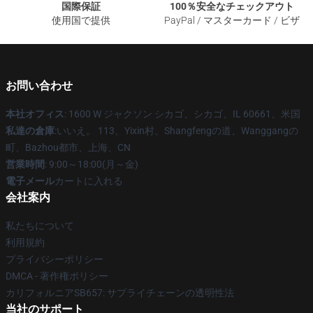
国際保証
100％安全なチェックアウト
使用国で提供
PayPal / マスターカード / ビザ
お問い合わせ
本社オフィス
: 1600 W ジャクソン シカゴ、シカゴ、IL 60661、米国
私達の倉庫
:いいえ。 113、Yixin村、Shangfengの道、Wanggangの
町、Bazhou都市、上海、CN
営業時間
: 9:00～18:00(月～金)
電子メール
カートに入れる
会社案内
私たちについて
利用規約
プライバシーポリシー
DMCA - 著作権ポリシー
カリフォルニアSB657: サプライチェーンの透明性法
当社のサポート