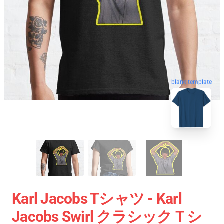
blank template
Karl Jacobs Tシャツ - Karl
Jacobs Swirl クラシック T シ