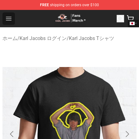
FREE
shipping on orders over $100
Karl Jacobs Store - Official Karl Jacobs Merchandise Sh
Open menu
ホーム
/
Karl Jacobs ログイン
/
Karl Jacobs Tシャツ