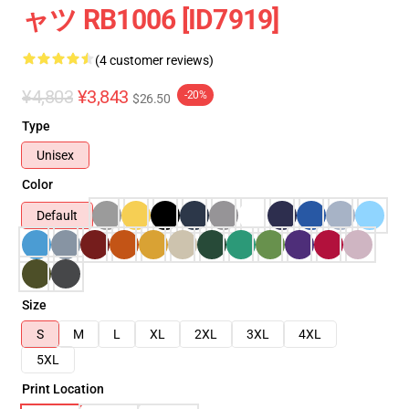
ャツ RB1006 [ID7919]
(4 customer reviews)
¥4,803
¥3,843
-20%
$26.50
Type
Unisex
Color
Default
Size
S
M
L
XL
2XL
3XL
4XL
5XL
Print Location