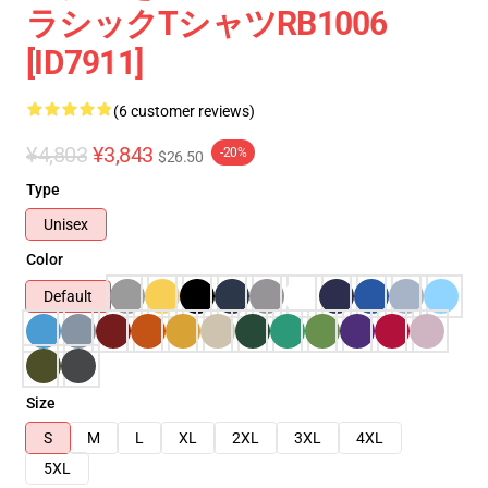
ラシックTシャツRB1006
[ID7911]
(6 customer reviews)
¥4,803
¥3,843
-20%
$26.50
Type
Unisex
Color
Default
Size
S
M
L
XL
2XL
3XL
4XL
5XL