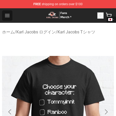
FREE
shipping on orders over $100
Karl Jacobs Store - Official Karl Jacobs Merchandise Sh
Open menu
ホーム
/
Karl Jacobs ログイン
/
Karl Jacobs Tシャツ