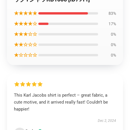
★★★★★
83%
★★★★☆
17%
★★★☆☆
0%
★★☆☆☆
0%
★☆☆☆☆
0%
This Karl Jacobs shirt is perfect – great fabric, a
cute motive, and it arrived really fast! Couldn’t be
happier!
Dec 2, 2024