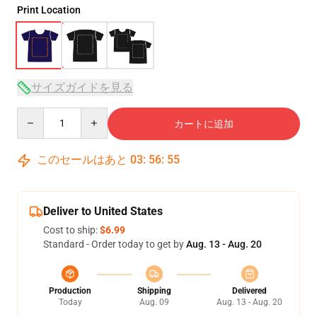
Print Location
サイズガイドを見る
Quantity
カートに追加
このセールはあと
03
:
56
:
54
Deliver to United States
Cost to ship:
$6.99
Standard - Order today to get by
Aug. 13 - Aug. 20
Production
Shipping
Delivered
Today
Aug. 09
Aug. 13 - Aug. 20