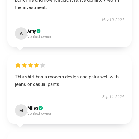
performs and how reliable it is; it’s definitely worth
the investment.
Nov 13, 2024
Amy
A
Verified owner
This shirt has a modern design and pairs well with
jeans or casual pants.
Sep 11, 2024
Miles
M
Verified owner