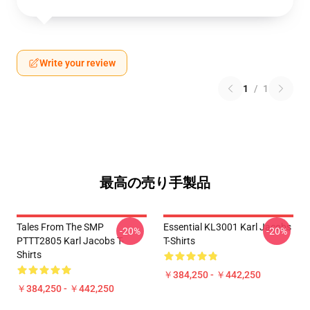
Write your review
1
/
1
最高の売り手製品
Tales From The SMP
Essential KL3001 Karl Jacobs
-20%
-20%
PTTT2805 Karl Jacobs T-
T-Shirts
Shirts
￥384,250 - ￥442,250
￥384,250 - ￥442,250