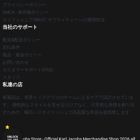
プライバシーポリシー
DMCA - 著作権ポリシー
カリフォルニアSB657: サプライチェーンの透明性法
当社のサポート
配送&配送ポリシー
支払条件
返品・返金ポリシー
お問い合わせ
カスタマーサポート(FAQ)
スタッフ
私達の店
各製品は、世界トップクラスのチームによるケアで設計されていま
す。 個性的なスタイルを見せるだけでなく、日常的な表情を創り出
すための、幅広いスタイリッシュで高品質な作品を提供致します。
UNLOCK
© Karl Jacobs Store - Official Karl Jacobs Merchandise Shop 2026 all
10% OFF