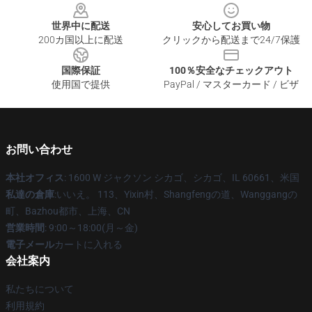
世界中に配送
安心してお買い物
200カ国以上に配送
クリックから配送まで24/7保護
国際保証
100％安全なチェックアウト
使用国で提供
PayPal / マスターカード / ビザ
お問い合わせ
本社オフィス
: 1600 W ジャクソン シカゴ、シカゴ、IL 60661、米国
私達の倉庫
:いいえ。 113、Yixin村、Shangfengの道、Wanggangの
町、Bazhou都市、上海、CN
営業時間
: 9:00～18:00(月～金)
電子メール
カートに入れる
会社案内
私たちについて
利用規約