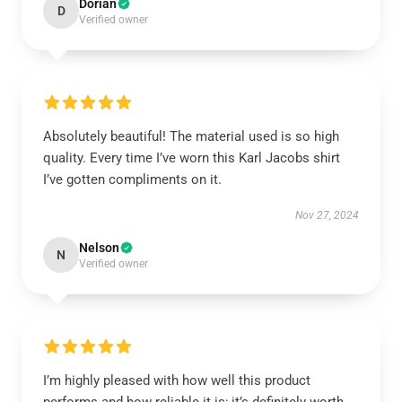
Dorian
D
Verified owner
Absolutely beautiful! The material used is so high
quality. Every time I’ve worn this Karl Jacobs shirt
I’ve gotten compliments on it.
Nov 27, 2024
Nelson
N
Verified owner
I’m highly pleased with how well this product