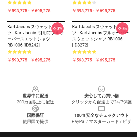
￥593,775 - ￥695,275
￥593,775 - ￥695,275
Karl Jacobs スウェットシャ
Karl Jacobs スウェットシャ
-20%
-20%
ツ - Karl Jacobs 引用符プルオ
ツ - Karl Jacobs プルオーバー
ーバースエットシャツ
スウェットシャツ RB1006
RB1006 [ID8242]
[ID8272]
￥593,775 - ￥695,275
￥593,775 - ￥695,275
Footer
世界中に配送
安心してお買い物
200カ国以上に配送
クリックから配送まで24/7保護
国際保証
100％安全なチェックアウト
使用国で提供
PayPal / マスターカード / ビザ