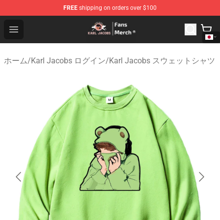
FREE
shipping on orders over $100
Karl Jacobs Store - Official Karl Jacobs Merchandise Sh
Open menu
ホーム
/
Karl Jacobs ログイン
/
Karl Jacobs スウェットシャツ