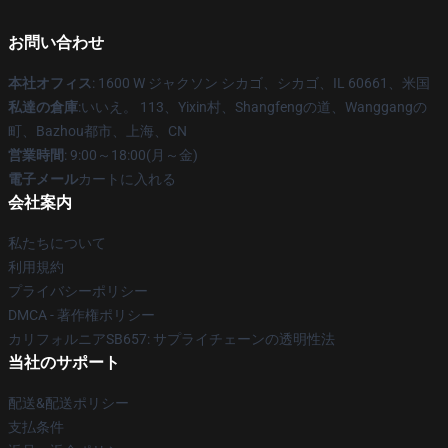
お問い合わせ
本社オフィス
: 1600 W ジャクソン シカゴ、シカゴ、IL 60661、米国
私達の倉庫
:いいえ。 113、Yixin村、Shangfengの道、Wanggangの
町、Bazhou都市、上海、CN
営業時間
: 9:00～18:00(月～金)
電子メール
カートに入れる
会社案内
私たちについて
利用規約
プライバシーポリシー
DMCA - 著作権ポリシー
カリフォルニアSB657: サプライチェーンの透明性法
当社のサポート
配送&配送ポリシー
支払条件