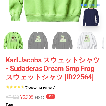
blank template
Karl Jacobs スウェットシャツ
- Sudaderas Dream Smp Frog
スウェットシャツ [ID22564]
(7 customer reviews)
¥7,422
¥5,938
-20%
$40.95
Type