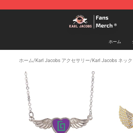
Karl Jacobs Store - Official Karl Jacobs Merchandise 
ホーム
ホーム
/
Karl Jacobs アクセサリー
/
Karl Jacobs ネ