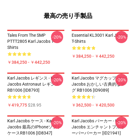
最高の売り手製品
Tales From The SMP
Essential KL3001 Karl Jacobs
-20%
-20%
PTTT2805 Karl Jacobs T-
T-Shirts
Shirts
￥384,250 - ￥442,250
￥384,250 - ￥442,250
Karl Jacobs レギンス - Karl
Karl Jacobs マグカップ - Karl
-20%
-20%
Jacobs Astronaut レギンス
Jacobs おかしい古典的なマ
RB1006 [ID8793]
グ RB1006 [ID9089]
￥419,775
$28.95
￥362,500 - ￥420,500
Karl Jacobs ケース - Karl
Karl Jacobs パーカー - Karl
-20%
-20%
Jacobs 最高のiPhoneソフト
Jacobs エンチャントプルオ
ケースRB1006 [ID8347]
ーバーパーカー [ID21941]