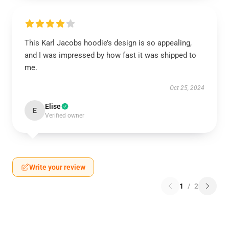
This Karl Jacobs hoodie’s design is so appealing,
and I was impressed by how fast it was shipped to
me.
Oct 25, 2024
Elise
E
Verified owner
Write your review
1
/
2