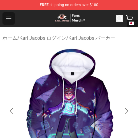
FREE
shipping on orders over $100
Karl Jacobs Store - Official Karl Jacobs Merchandise Sh
Open menu
ホーム
/
Karl Jacobs ログイン
/
Karl Jacobs パーカー