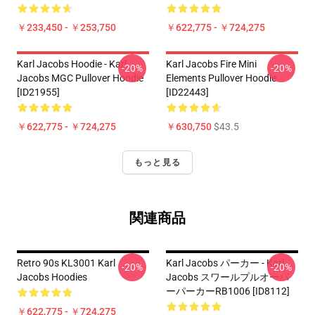
￥233,450 - ￥253,750
￥622,775 - ￥724,275
Karl Jacobs Hoodie - Karl
Karl Jacobs Fire Mini
-20%
-20%
Jacobs MGC Pullover Hoodie
Elements Pullover Hoodie
[ID21955]
[ID22443]
￥622,775 - ￥724,275
￥630,750
$43.5
もっと見る
関連商品
Retro 90s KL3001 Karl
Karl Jacobs パーカー - Karl
-20%
-20%
Jacobs Hoodies
Jacobs スワールプルオーバ
ーパーカーRB1006 [ID8112]
￥622,775 - ￥724,275