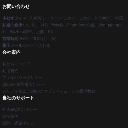
お問い合わせ
本社オフィス
: 1600 W ジャクソン シカゴ、シカゴ、IL 60661、米国
私達の倉庫
:いいえ。 113、Yixin村、Shangfengの道、Wanggangの
町、Bazhou都市、上海、CN
営業時間
: 9:00～18:00(月～金)
電子メール
カートに入れる
会社案内
私たちについて
利用規約
プライバシーポリシー
DMCA - 著作権ポリシー
カリフォルニアSB657: サプライチェーンの透明性法
当社のサポート
配送&配送ポリシー
支払条件
返品・返金ポリシー