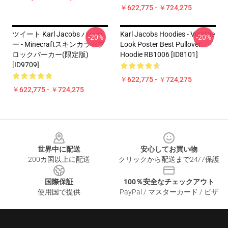
￥622,775 - ￥724,275
ツイート Karl Jacobs パーカ
Karl Jacobs Hoodies - Vinatge
-20%
-20%
ー - Minecraftスキンカラーブ
Look Poster Best Pullover
ロックパーカー(限定版)
Hoodie RB1006 [ID8101]
[ID9709]
￥622,775 - ￥724,275
￥622,775 - ￥724,275
Footer
世界中に配送
安心してお買い物
200カ国以上に配送
クリックから配送まで24/7保護
国際保証
100％安全なチェックアウト
使用国で提供
PayPal / マスターカード / ビザ