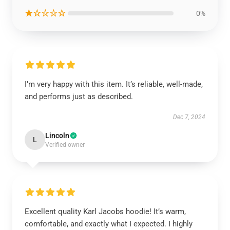
★☆☆☆☆
0%
I’m very happy with this item. It’s reliable, well-made,
and performs just as described.
Dec 7, 2024
Lincoln
L
Verified owner
Excellent quality Karl Jacobs hoodie! It’s warm,
comfortable, and exactly what I expected. I highly