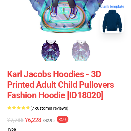
blank template
Karl Jacobs Hoodies - 3D
Printed Adult Child Pullovers
Fashion Hoodie [ID18020]
(7 customer reviews)
¥7,785
¥6,228
-20%
$42.95
Type