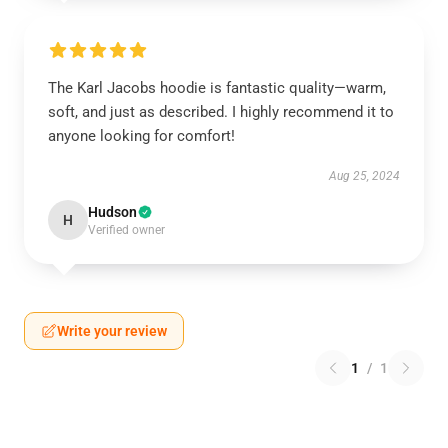
The Karl Jacobs hoodie is fantastic quality—warm,
soft, and just as described. I highly recommend it to
anyone looking for comfort!
Aug 25, 2024
Hudson
H
Verified owner
Write your review
1
/
1