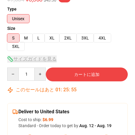
$43.50
Type
Unisex
Size
S
M
L
XL
2XL
3XL
4XL
5XL
サイズガイドを見る
Quantity
カートに追加
このセールはあと
01
:
25
:
54
Deliver to United States
Cost to ship:
$6.99
Standard - Order today to get by
Aug. 12 - Aug. 19