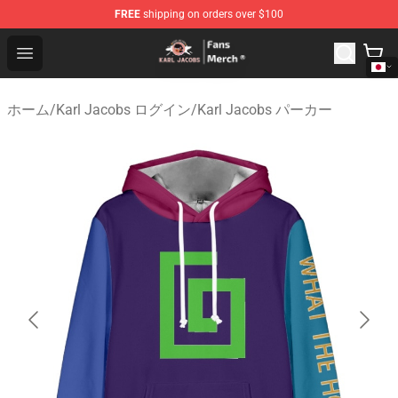
FREE
shipping on orders over $100
Karl Jacobs Store - Official Karl Jacobs Merchandise Sh
Open menu
ホーム
/
Karl Jacobs ログイン
/
Karl Jacobs パーカー