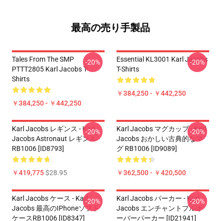
最高の売り手製品
Tales From The SMP
Essential KL3001 Karl Jacobs
-20%
-20%
PTTT2805 Karl Jacobs T-
T-Shirts
Shirts
￥384,250 - ￥442,250
￥384,250 - ￥442,250
Karl Jacobs レギンス - Karl
Karl Jacobs マグカップ - Karl
-20%
-20%
Jacobs Astronaut レギンス
Jacobs おかしい古典的なマ
RB1006 [ID8793]
グ RB1006 [ID9089]
￥419,775
$28.95
￥362,500 - ￥420,500
Karl Jacobs ケース - Karl
Karl Jacobs パーカー - Karl
-20%
-20%
Jacobs 最高のiPhoneソフト
Jacobs エンチャントプルオ
ケースRB1006 [ID8347]
ーバーパーカー [ID21941]