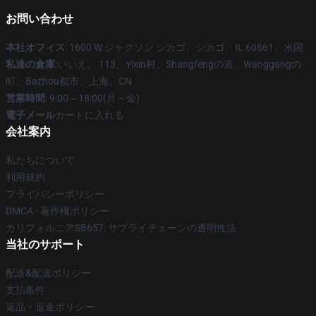
お問い合わせ
本社オフィス
: 1600 W ジャクソン シカゴ、シカゴ、IL 60661、米国
私達の倉庫
:いいえ。 113、Yixin村、Shangfengの道、Wanggangの
町、Bazhou都市、上海、CN
営業時間
: 9:00～18:00(月～金)
電子メール
カートに入れる
会社案内
私たちについて
利用規約
プライバシーポリシー
DMCA - 著作権ポリシー
カリフォルニアSB657: サプライチェーンの透明性法
当社のサポート
配送&配送ポリシー
支払条件
返品・返金ポリシー