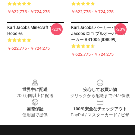
￥622,775 - ￥724,275
￥622,775 - ￥724,275
Karl Jacobs Minecraft N
Karl Jacobs パーカー - Karl
-20%
-20%
Hoodies
Jacobs ロゴ プルオーバーパ
ーカー RB1006 [ID8099]
￥622,775 - ￥724,275
￥622,775 - ￥724,275
Footer
世界中に配送
安心してお買い物
200カ国以上に配送
クリックから配送まで24/7保護
国際保証
100％安全なチェックアウト
使用国で提供
PayPal / マスターカード / ビザ