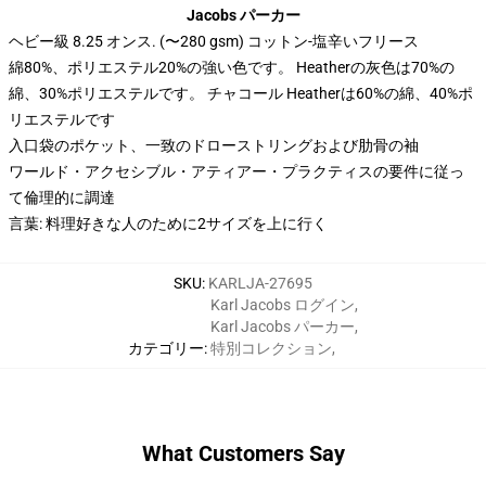
Jacobs パーカー
ヘビー級 8.25 オンス. (〜280 gsm) コットン-塩辛いフリース
綿80%、ポリエステル20%の強い色です。 Heatherの灰色は70%の
綿、30%ポリエステルです。 チャコール Heatherは60%の綿、40%ポ
リエステルです
入口袋のポケット、一致のドローストリングおよび肋骨の袖
ワールド・アクセシブル・アティアー・プラクティスの要件に従っ
て倫理的に調達
言葉: 料理好きな人のために2サイズを上に行く
SKU
:
KARLJA-27695
Karl Jacobs ログイン
,
Karl Jacobs パーカー
,
カテゴリー
:
特別コレクション
,
What Customers Say