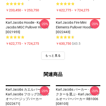
￥233,450 - ￥253,750
￥622,775 - ￥724,275
Karl Jacobs Hoodie - Karl
Karl Jacobs Fire Mini
-20%
-20%
Jacobs MGC Pullover Hoodie
Elements Pullover Hoodie
[ID21955]
[ID22443]
￥622,775 - ￥724,275
￥630,750
$43.5
もっと見る
関連商品
Karl Jacobs カエルパーカー –
Karl Jacobs パーカー - キャラ
-20%
-20%
Karl Jacobs フロッグ2色プル
クターを選ぶ - Karl Jacobs プ
オーバージップパーカー
ルオーバーパーカー RB1006
[ID22671]
[ID8105]