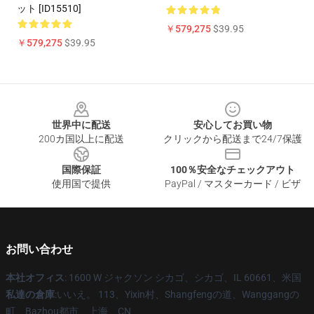
ット [ID15510]
￥579,275
$39.95
￥579,275
$39.95
Footer
世界中に配送
安心してお買い物
200カ国以上に配送
クリックから配送まで24/7保護
国際保証
100％安全なチェックアウト
使用国で提供
PayPal / マスターカード / ビザ
お問い合わせ
本社オフィス
: 1600 W ジャクソン シカゴ、シカゴ、IL 60661、米国
私達の倉庫
:いいえ。 113、Yixin村、Shangfengの道、Wanggangの
町、Bazhou都市、上海、CN