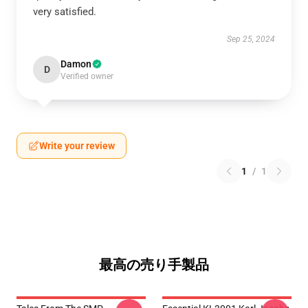
very satisfied.
Sep 25, 2024
Damon
D
Verified owner
Write your review
1
/
1
最高の売り手製品