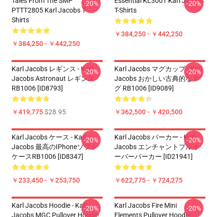
Tales From The SMP
Essential KL3001 Karl Jacobs
-20%
-20%
PTTT2805 Karl Jacobs T-
T-Shirts
Shirts
￥384,250 - ￥442,250
￥384,250 - ￥442,250
Karl Jacobs レギンス - Karl
Karl Jacobs マグカップ - Karl
-20%
-20%
Jacobs Astronaut レギンス
Jacobs おかしい古典的なマ
RB1006 [ID8793]
グ RB1006 [ID9089]
￥419,775
$28.95
￥362,500 - ￥420,500
Karl Jacobs ケース - Karl
Karl Jacobs パーカー - Karl
-20%
-20%
Jacobs 最高のiPhoneソフト
Jacobs エンチャントプルオ
ケースRB1006 [ID8347]
ーバーパーカー [ID21941]
￥233,450 - ￥253,750
￥622,775 - ￥724,275
Karl Jacobs Hoodie - Karl
Karl Jacobs Fire Mini
-20%
-20%
Jacobs MGC Pullover Hoodie
Elements Pullover Hoodie