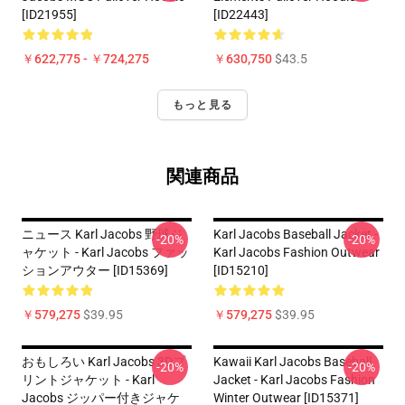
[ID21955]
[ID22443]
￥622,775 - ￥724,275
￥630,750
$43.5
もっと見る
関連商品
ニュース Karl Jacobs 野球ジ
Karl Jacobs Baseball Jacket -
-20%
-20%
ャケット - Karl Jacobs ファッ
Karl Jacobs Fashion Outwear
ションアウター [ID15369]
[ID15210]
￥579,275
$39.95
￥579,275
$39.95
おもしろい Karl Jacobs 3Dプ
Kawaii Karl Jacobs Baseball
-20%
-20%
リントジャケット - Karl
Jacket - Karl Jacobs Fashion
Jacobs ジッパー付きジャケ
Winter Outwear [ID15371]