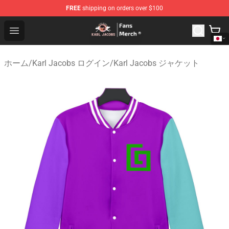
FREE
shipping on orders over $100
Karl Jacobs Store - Official Karl Jacobs Merchandise Sh
Open menu
ホーム
/
Karl Jacobs ログイン
/
Karl Jacobs ジャケット