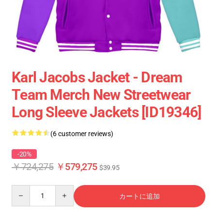
Karl Jacobs Jacket - Dream
Team Merch New Streetwear
Long Sleeve Jackets [ID19346]
(6 customer reviews)
-20%
￥724,275
￥579,275
$39.95
Quantity
カートに追加