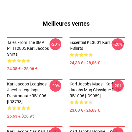
Meilleures ventes
Tales From The SMP
Essential KL3001 Karl Jacobs
-20%
-20%
PTTT2805 Karl Jacobs T-
T-Shirts
Shirts
24,38 € - 28,06 €
24,38 € - 28,06 €
Karl Jacobs Leggings - Karl
Karl Jacobs Mugs - Karl
-20%
-20%
Jacobs Leggings
Jacobs Mug Classique Drôle
D'astronaute RB1006
RB1006 [ID9089]
[ID8793]
23,00 € - 26,68 €
26,63 €
$28.95
Karl Jacobs Cas Karl Jacobs
Karl Jacobs Hoodie... Karl