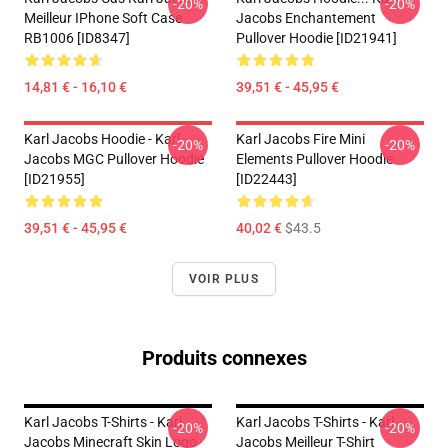
-20%
-20%
Meilleur IPhone Soft Case
Jacobs Enchantement
RB1006 [ID8347]
Pullover Hoodie [ID21941]
14,81 € - 16,10 €
39,51 € - 45,95 €
Karl Jacobs Hoodie - Karl
Karl Jacobs Fire Mini
-20%
-20%
Jacobs MGC Pullover Hoodie
Elements Pullover Hoodie
[ID21955]
[ID22443]
39,51 € - 45,95 €
40,02 €
$43.5
VOIR PLUS
Produits connexes
Karl Jacobs T-Shirts - Karl
Karl Jacobs T-Shirts - Karl
-20%
-20%
Jacobs Minecraft Skin Logo
Jacobs Meilleur T-Shirt