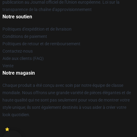
publication au Journal officiel de l'Union européenne. Loi sur la
transparence de la chaîne d'approvisionnement
Notre soutien
Politiques d'expédition et de livraison
Conditions de paiement
Politiques de retour et de remboursement
Contactez-nous
Aide aux clients (FAQ)
Vente
Notre magasin
Chaque produit a été conçu avec soin par notre équipe de classe
mondiale. Nous offrons une grande variété de pièces élégantes et de
haute qualité qui ne sont pas seulement pour vous de montrer votre
style unique; ils sont également destinés à vous aider à créer votre
look quotidien.