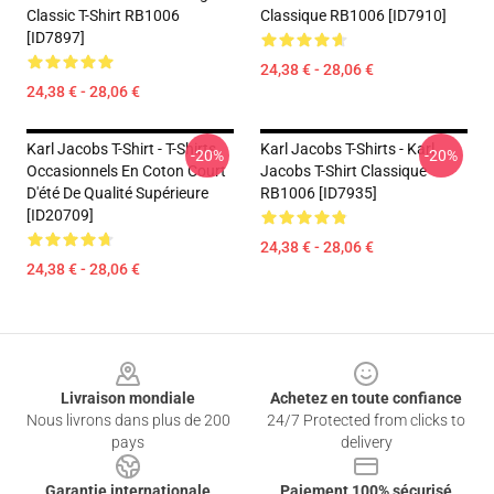
Classic T-Shirt RB1006
Classique RB1006 [ID7910]
[ID7897]
24,38 € - 28,06 €
24,38 € - 28,06 €
Karl Jacobs T-Shirt - T-Shirts
Karl Jacobs T-Shirts - Karl
-20%
-20%
Occasionnels En Coton Court
Jacobs T-Shirt Classique
D'été De Qualité Supérieure
RB1006 [ID7935]
[ID20709]
24,38 € - 28,06 €
24,38 € - 28,06 €
Footer
Livraison mondiale
Achetez en toute confiance
Nous livrons dans plus de 200
24/7 Protected from clicks to
pays
delivery
Garantie internationale
Paiement 100% sécurisé