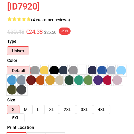
[ID7920]
(4 customer reviews)
€30.48
€24.38
-20%
$26.50
Type
Unisex
Color
Default
Size
S
M
L
XL
2XL
3XL
4XL
5XL
Print Location