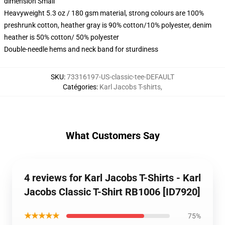
dimension Small
Heavyweight 5.3 oz / 180 gsm material, strong colours are 100%
preshrunk cotton, heather gray is 90% cotton/10% polyester, denim
heather is 50% cotton/ 50% polyester
Double-needle hems and neck band for sturdiness
SKU
:
73316197-US-classic-tee-DEFAULT
Catégories
:
Karl Jacobs T-shirts
,
What Customers Say
4 reviews for Karl Jacobs T-Shirts - Karl
Jacobs Classic T-Shirt RB1006 [ID7920]
★★★★★
75%