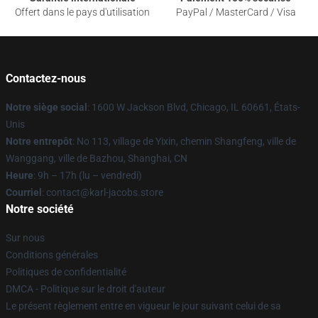
Offert dans le pays d'utilisation
PayPal / MasterCard / Visa
Contactez-nous
Notre siège social
: 1600 W Jackson Blvd, Chicago, IL 60661, États-
Unis
Notre entrepôt
: No 113, village de Yixin, chemin Shangfeng, ville de
Wanggang, ville de Bazhou, Shanghai, CN
Heure
: 9h – 17h (lu – vendredi)
Courriel
: contact@karl-jacobs.store
Notre société
Sur nous
Conditions générales
Politiques de confidentialité
DMCA - Politique sur le droit d'auteur
Le présent règlement entre en vigueur le jour suivant celui de sa