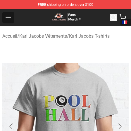
FREE
shipping on orders over $100
Karl Jacobs Store - Official Karl Jacobs Merchandise Sh
Open menu
Accueil
/
Karl Jacobs Vêtements
/
Karl Jacobs T-shirts