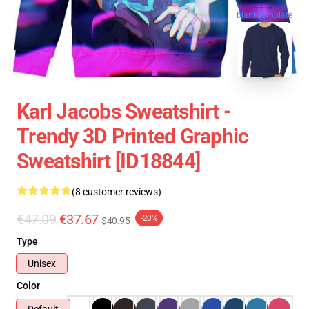
blank template
Karl Jacobs Sweatshirt -
Trendy 3D Printed Graphic
Sweatshirt [ID18844]
(8 customer reviews)
€47.09
€37.67
-20%
$40.95
Type
Unisex
Color