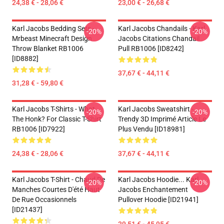
24,38 € - 28,06 €
23,00 € - 26,68 €
Karl Jacobs Bedding Sets -
Karl Jacobs Chandails - Karl
-20%
-20%
Mrbeast Minecraft Design
Jacobs Citations Chandail
Throw Blanket RB1006
Pull RB1006 [ID8242]
[ID8882]
37,67 € - 44,11 €
31,28 € - 59,80 €
Karl Jacobs T-Shirts - What
Karl Jacobs Sweatshirt -
-20%
-20%
The Honk? For Classic T-Shirt
Trendy 3D Imprimé Article Le
RB1006 [ID7922]
Plus Vendu [ID18981]
24,38 € - 28,06 €
37,67 € - 44,11 €
Karl Jacobs T-Shirt - Chaud De
Karl Jacobs Hoodie... Karl
-20%
-20%
Manches Courtes D'été Haut
Jacobs Enchantement
De Rue Occasionnels
Pullover Hoodie [ID21941]
[ID21437]