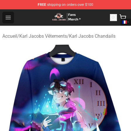
FREE
shipping on orders over $100
Karl Jacobs Store - Official Karl Jacobs Merchandise Sh
Open menu
Accueil
/
Karl Jacobs Vêtements
/
Karl Jacobs Chandails