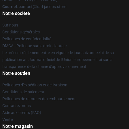
Courriel
: contact@karl-jacobs.store
Notre société
Sur nous
Conditions générales
Politiques de confidentialité
DMCA - Politique sur le droit d'auteur
Le présent règlement entre en vigueur le jour suivant celui de sa
publication au Journal officiel de l'Union européenne. Loi sur la
transparence de la chaîne d'approvisionnement
Notre soutien
Politiques d'expédition et de livraison
Conditions de paiement
Politiques de retour et de remboursement
Contactez-nous
Aide aux clients (FAQ)
Vente
Notre magasin