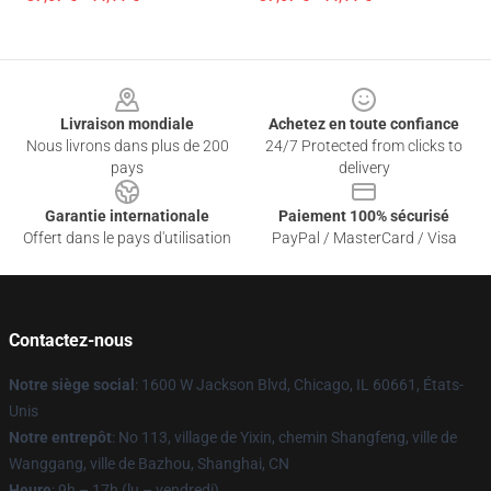
Footer
Livraison mondiale
Achetez en toute confiance
Nous livrons dans plus de 200
24/7 Protected from clicks to
pays
delivery
Garantie internationale
Paiement 100% sécurisé
Offert dans le pays d'utilisation
PayPal / MasterCard / Visa
Contactez-nous
Notre siège social
: 1600 W Jackson Blvd, Chicago, IL 60661, États-
Unis
Notre entrepôt
: No 113, village de Yixin, chemin Shangfeng, ville de
Wanggang, ville de Bazhou, Shanghai, CN
Heure
: 9h – 17h (lu – vendredi)