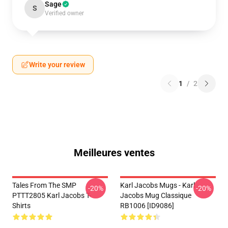
Sage
S
Verified owner
Write your review
1
/
2
Meilleures ventes
Tales From The SMP
Karl Jacobs Mugs - Karl
-20%
-20%
PTTT2805 Karl Jacobs T-
Jacobs Mug Classique
Shirts
RB1006 [ID9086]