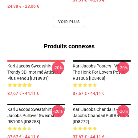
39,51 € - 45,95 €
24,38 € - 28,06 €
VOIR PLUS
Produits connexes
Karl Jacobs Sweatshirt -
Karl Jacobs Posters - What
-20%
-20%
Trendy 3D Imprimé Article Le
The Honk For Lovers Poster
Plus Vendu [ID18981]
RB1006 [ID8468]
37,67 € - 44,11 €
37,67 € - 44,11 €
Karl Jacobs Sweatshirts - Karl
Karl Jacobs Chandails - Karl
-20%
-20%
Jacobs Pullover Sweatshirt
Jacobs Chandail Pull RB1006
RB1006 [ID8258]
[ID8272]
37,67 € - 44,11 €
37,67 € - 44,11 €