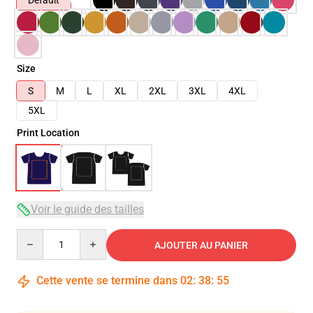
Default
Size
S
M
L
XL
2XL
3XL
4XL
5XL
Print Location
Voir le guide des tailles
Quantity
AJOUTER AU PANIER
Cette vente se termine dans
02
:
38
:
54