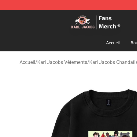
Karl Jacobs Store - Official Karl Jacobs Merchandise 
Accueil
Bou
Accueil
/
Karl Jacobs Vêtements
/
Karl Jacobs Chandail