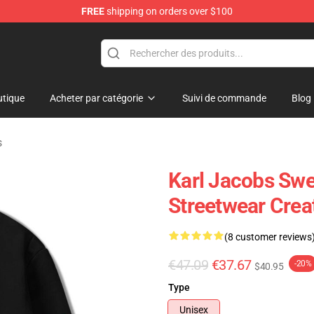
FREE
shipping on orders over $100
Shop
tique
Acheter par catégorie
Suivi de commande
Blog
s
Karl Jacobs Swe
Streetwear Creat
(8 customer reviews
€47.09
€37.67
-20%
$40.95
Type
Unisex