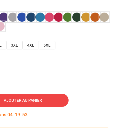
L
3XL
4XL
5XL
AJOUTER AU PANIER
dans
04
:
19
:
52