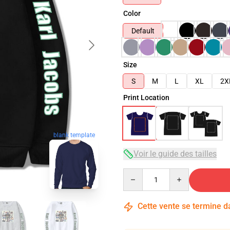
Color
Default
Size
S
M
L
XL
2X
Print Location
blank template
Voir le guide des tailles
Quantity
Cette vente se termine 