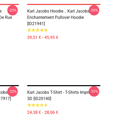
-20%
-20%
e
Karl Jacobs Hoodie... Karl Jacobs
De Rue
Enchantement Pullover Hoodie
[ID21941]
39,51 € - 45,95 €
-20%
-20%
cobs T-
Karl Jacobs T-Shirt - T-Shirts Imprimés
D7917]
3D [ID20140]
24,38 € - 28,06 €