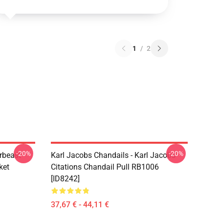
1
/
2
-20%
-20%
rbeast
Karl Jacobs Chandails - Karl Jacobs
ket
Citations Chandail Pull RB1006
[ID8242]
37,67 € - 44,11 €