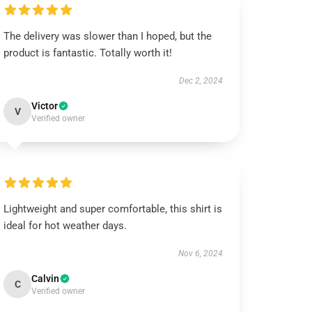
The delivery was slower than I hoped, but the
product is fantastic. Totally worth it!
Dec 2, 2024
Victor
V
Verified owner
Lightweight and super comfortable, this shirt is
ideal for hot weather days.
Nov 6, 2024
Calvin
C
Verified owner