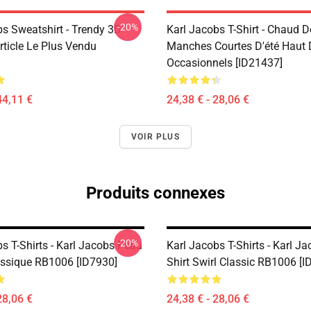
-20%
bs Sweatshirt - Trendy 3D
Karl Jacobs T-Shirt - Chaud D
rticle Le Plus Vendu
Manches Courtes D'été Haut 
Occasionnels [ID21437]
44,11 €
24,38 € - 28,06 €
VOIR PLUS
Produits connexes
-20%
s T-Shirts - Karl Jacobs Peau
Karl Jacobs T-Shirts - Karl Ja
lassique RB1006 [ID7930]
Shirt Swirl Classic RB1006 [I
28,06 €
24,38 € - 28,06 €