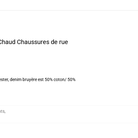
e Chaud Chaussures de rue
yester, denim bruyère est 50% coton/ 50%
nts
,