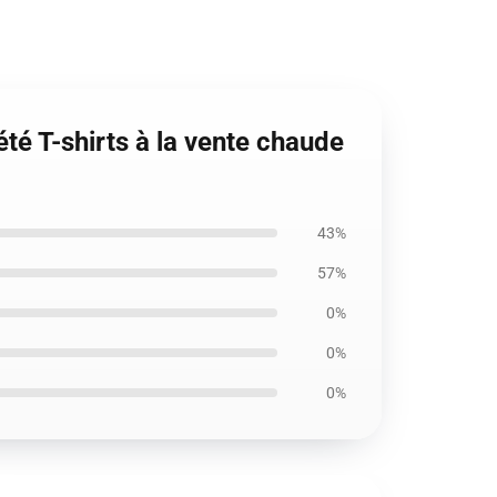
té T-shirts à la vente chaude
43%
57%
0%
0%
0%