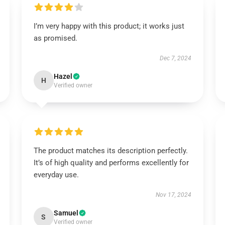
I’m very happy with this product; it works just
as promised.
Dec 7, 2024
Hazel
H
Verified owner
The product matches its description perfectly.
It’s of high quality and performs excellently for
everyday use.
Nov 17, 2024
Samuel
S
Verified owner