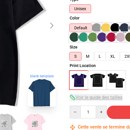
Unisex
Color
Default
Size
S
M
L
XL
2X
Print Location
blank template
Voir le guide des tailles
Quantity
Cette vente se termine 