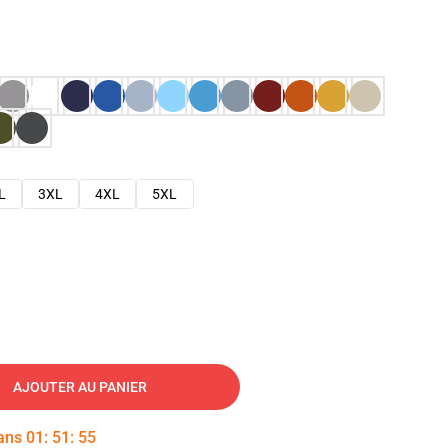
L
3XL
4XL
5XL
AJOUTER AU PANIER
dans
01
:
51
:
54