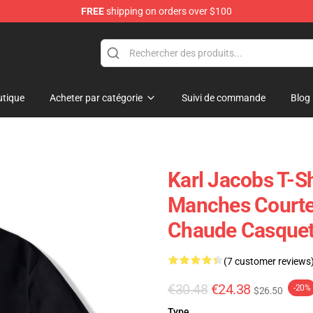
FREE
shipping on orders over $100
Shop
tique
Acheter par catégorie
Suivi de commande
Blog
Karl Jacobs T-Sh
Manches Courtes
Chaude Casquet
(7 customer reviews
€30.48
€24.38
-20%
$26.50
Type