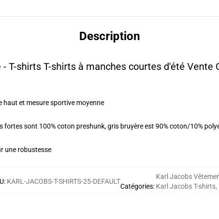
Description
 - T-shirts T-shirts à manches courtes d'été Vent
e haut et mesure sportive moyenne
urs fortes sont 100% coton preshunk, gris bruyère est 90% coton/10% pol
ur une robustesse
Karl Jacobs Vêteme
U
:
KARL-JACOBS-T-SHIRTS-25-DEFAULT
Catégories
:
Karl Jacobs T-shirts
,