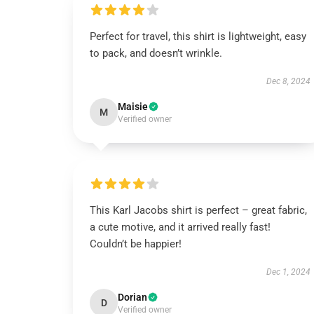
Perfect for travel, this shirt is lightweight, easy
to pack, and doesn’t wrinkle.
Dec 8, 2024
Maisie
M
Verified owner
This Karl Jacobs shirt is perfect – great fabric,
a cute motive, and it arrived really fast!
Couldn’t be happier!
Dec 1, 2024
Dorian
D
Verified owner