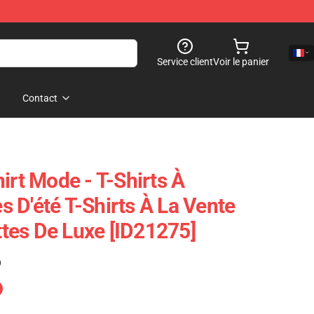
Service client
Voir le panier
Contact
irt Mode - T-Shirts À
 D'été T-Shirts À La Vente
tes De Luxe [ID21275]
)