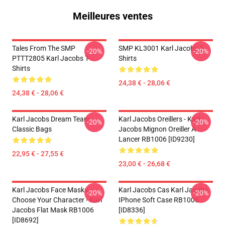
Meilleures ventes
Tales From The SMP
SMP KL3001 Karl Jacobs T-
-20%
-20%
PTTT2805 Karl Jacobs T-
Shirts
Shirts
24,38 € - 28,06 €
24,38 € - 28,06 €
Karl Jacobs Dream Team
Karl Jacobs Oreillers - Karl
-20%
-20%
Classic Bags
Jacobs Mignon Oreiller À
Lancer RB1006 [ID9230]
22,95 € - 27,55 €
23,00 € - 26,68 €
Karl Jacobs Face Masks -
Karl Jacobs Cas Karl Jacobs
-20%
-20%
Choose Your Character - Karl
IPhone Soft Case RB1006
Jacobs Flat Mask RB1006
[ID8336]
[ID8692]