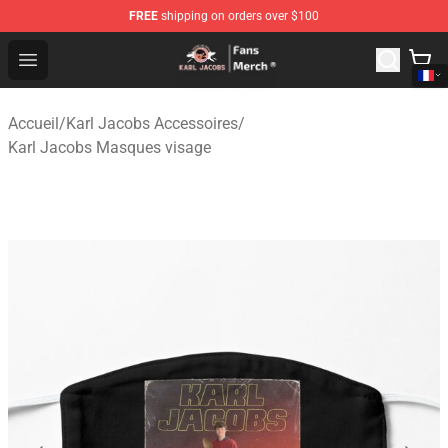
FREE
shipping on orders over $100
Karl Jacobs Store - Official Karl Jacobs Merchandise Sh
Open menu
Accueil
/
Karl Jacobs Accessoires
/
Karl Jacobs Masques visage