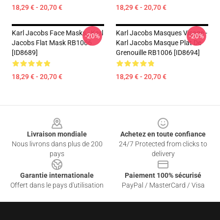
18,29 € - 20,70 €
18,29 € - 20,70 €
Karl Jacobs Face Masks - Karl
Karl Jacobs Masques Visage -
-20%
-20%
Jacobs Flat Mask RB1006
Karl Jacobs Masque Plat De
[ID8689]
Grenouille RB1006 [ID8694]
18,29 € - 20,70 €
18,29 € - 20,70 €
Footer
Livraison mondiale
Achetez en toute confiance
Nous livrons dans plus de 200
24/7 Protected from clicks to
pays
delivery
Garantie internationale
Paiement 100% sécurisé
Offert dans le pays d'utilisation
PayPal / MasterCard / Visa