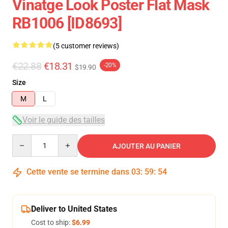
Vinatge Look Poster Flat Mask
RB1006 [ID8693]
(5 customer reviews)
€22.88
€18.31
-20%
$19.90
Size
M
L
Voir le guide des tailles
Quantity
AJOUTER AU PANIER
Cette vente se termine dans
03
:
59
:
54
Deliver to United States
Cost to ship:
$6.99