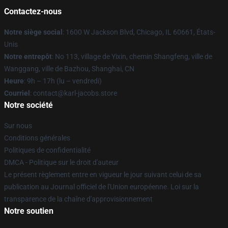
Contactez-nous
Notre siège social
: 1600 W Jackson Blvd, Chicago, IL 60661, États-
Unis
Notre entrepôt
: No 113, village de Yixin, chemin Shangfeng, ville de
Wanggang, ville de Bazhou, Shanghai, CN
Heure
: 9h – 17h (lu – vendredi)
Courriel
: contact@karl-jacobs.store
Notre société
Sur nous
Conditions générales
Politiques de confidentialité
DMCA - Politique sur le droit d'auteur
Le présent règlement entre en vigueur le jour suivant celui de sa
publication au Journal officiel de l'Union européenne. Loi sur la
transparence de la chaîne d'approvisionnement
Notre soutien