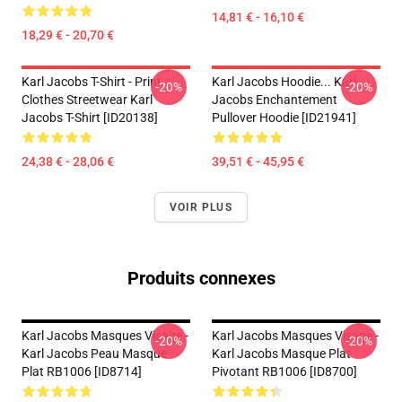
14,81 € - 16,10 €
18,29 € - 20,70 €
Karl Jacobs T-Shirt - Print
Karl Jacobs Hoodie... Karl
-20%
-20%
Clothes Streetwear Karl
Jacobs Enchantement
Jacobs T-Shirt [ID20138]
Pullover Hoodie [ID21941]
24,38 € - 28,06 €
39,51 € - 45,95 €
VOIR PLUS
Produits connexes
Karl Jacobs Masques Visage -
Karl Jacobs Masques Visage -
-20%
-20%
Karl Jacobs Peau Masque
Karl Jacobs Masque Plat
Plat RB1006 [ID8714]
Pivotant RB1006 [ID8700]