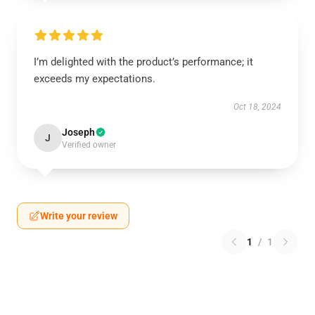
I’m delighted with the product’s performance; it
exceeds my expectations.
Oct 18, 2024
Joseph
J
Verified owner
Write your review
1
/
1