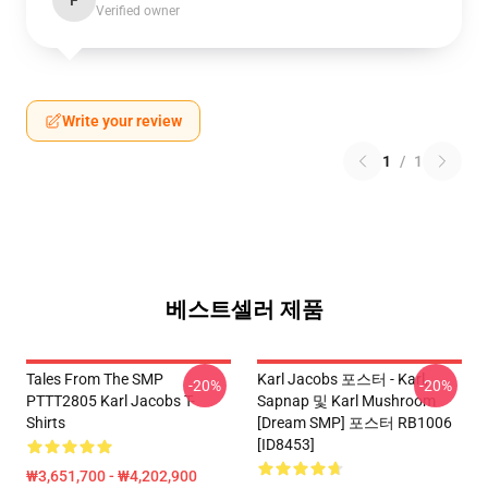
F
Verified owner
Write your review
1
/
1
베스트셀러 제품
Tales From The SMP
Karl Jacobs 포스터 - Karl,
-20%
-20%
PTTT2805 Karl Jacobs T-
Sapnap 및 Karl Mushroom
Shirts
[Dream SMP] 포스터 RB1006
[ID8453]
₩3,651,700 - ₩4,202,900