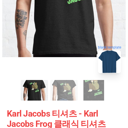
blank template
Karl Jacobs 티셔츠 - Karl
Jacobs Frog 클래식 티셔츠