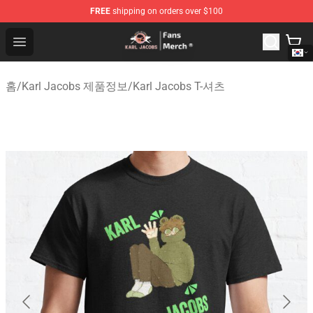
FREE
shipping on orders over $100
Karl Jacobs Store - Official Karl Jacobs Merchandise Sh
Open menu
홈
/
Karl Jacobs 제품정보
/
Karl Jacobs T-셔츠