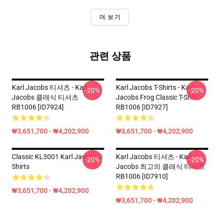
더 보기
관련 상품
Karl Jacobs 티셔츠 - Karl
Karl Jacobs T-Shirts - Karl
-20%
-20%
Jacobs 클래식 티셔츠
Jacobs Frog Classic T-Shirt
RB1006 [ID7924]
RB1006 [ID7927]
₩3,651,700 - ₩4,202,900
₩3,651,700 - ₩4,202,900
Classic KL3001 Karl Jacobs T-
Karl Jacobs 티셔츠 - Karl
-20%
-20%
Shirts
Jacobs 최고의 클래식 티셔츠
RB1006 [ID7910]
₩3,651,700 - ₩4,202,900
₩3,651,700 - ₩4,202,900