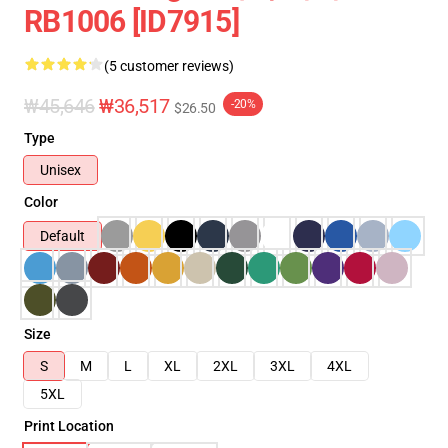
RB1006 [ID7915]
(5 customer reviews)
₩45,646
₩36,517
-20%
$26.50
Type
Unisex
Color
Default
Size
S
M
L
XL
2XL
3XL
4XL
5XL
Print Location