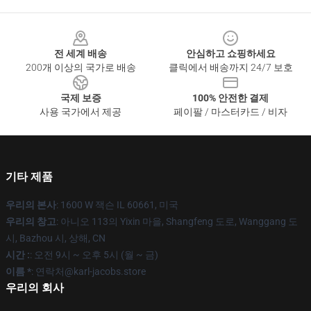
Footer
전 세계 배송
안심하고 쇼핑하세요
200개 이상의 국가로 배송
클릭에서 배송까지 24/7 보호
국제 보증
100% 안전한 결제
사용 국가에서 제공
페이팔 / 마스터카드 / 비자
기타 제품
우리의 본사
: 1600 W 잭슨 IL 60661, 미국
우리의 창고
: 아니오 113의 Yixin 마을, Shangfeng 도로, Wanggang 도
시, Bazhou 시, 상해, CN
시간 :
: 오전 9시 ~ 오후 5시 (월 ~ 금)
이름 *
: 연락처@karl-jacobs.store
우리의 회사