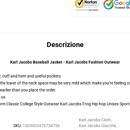
Descrizione
Karl Jacobs Baseball Jacket - Karl Jacobs Fashion Outwear
ar, cuff and hem and useful pockets
 the lower of the neck space may be very mild which make you're feeling 
earlier than you place the order.
 us.
Karl Jacobs Cloth
,
SKU
:
1005003476734756
Karl Jacobs Giacche
,