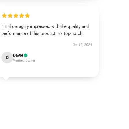
I’m thoroughly impressed with the quality and
performance of this product; it’s top-notch.
Oct 12, 2024
David
D
Verified owner