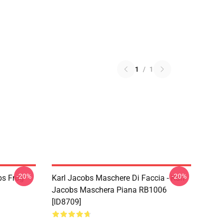
1
/
1
-20%
-20%
bs Frog
Karl Jacobs Maschere Di Faccia - Karl
Jacobs Maschera Piana RB1006
[ID8709]