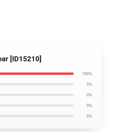
ear [ID15210]
100%
0%
0%
0%
0%