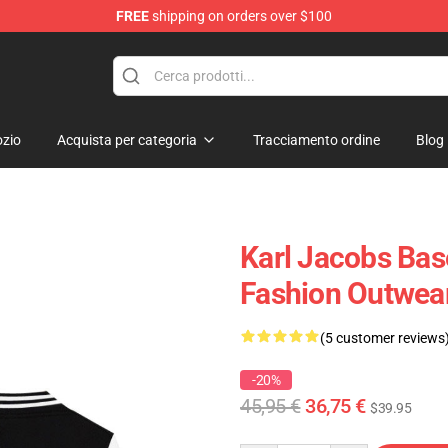
FREE
shipping on orders over $100
Shop
zio
Acquista per categoria
Tracciamento ordine
Blog
Karl Jacobs Bas
Fashion Outwear
(5 customer reviews
-20%
45,95 €
36,75 €
$39.95