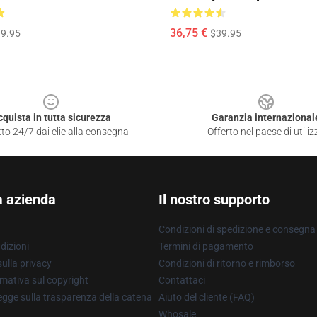
36,75 €
9.95
$39.95
cquista in tutta sicurezza
Garanzia internazional
to 24/7 dai clic alla consegna
Offerto nel paese di utiliz
a azienda
Il nostro supporto
Condizioni di spedizione e consegna
dizioni
Termini di pagamento
ulla privacy
Condizioni di ritorno e rimborso
mativa sul copyright
Contattaci
gge sulla trasparenza della catena
Aiuto del cliente (FAQ)
Whosale