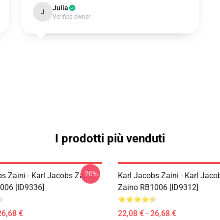
Julia
J
Verified owner
I prodotti più venduti
-20%
s Zaini - Karl Jacobs Zaino
Karl Jacobs Zaini - Karl Jaco
1006 [ID9336]
Zaino RB1006 [ID9312]
26,68 €
22,08 € - 26,68 €