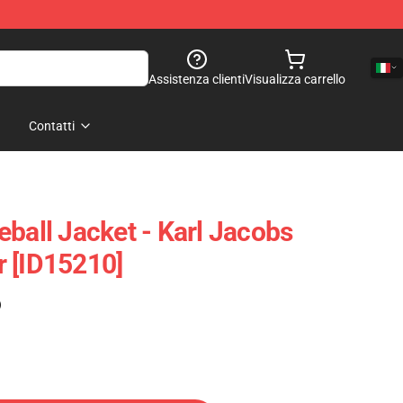
Assistenza clienti
Visualizza carrello
Contatti
eball Jacket - Karl Jacobs
 [ID15210]
)