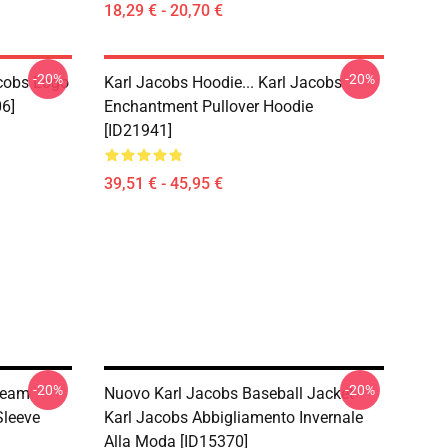
18,29 € - 20,70 €
-20%
-20%
acobs Logo
Karl Jacobs Hoodie... Karl Jacobs
06]
Enchantment Pullover Hoodie
[ID21941]
39,51 € - 45,95 €
-20%
-20%
Team
Nuovo Karl Jacobs Baseball Jacket -
Sleeve
Karl Jacobs Abbigliamento Invernale
Alla Moda [ID15370]