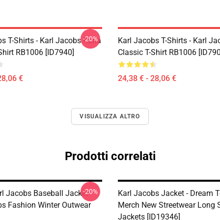
-20%
s T-Shirts - Karl Jacobs Rana
Karl Jacobs T-Shirts - Karl J
Shirt RB1006 [ID7940]
Classic T-Shirt RB1006 [ID79
28,06 €
24,38 € - 28,06 €
VISUALIZZA ALTRO
Prodotti correlati
-20%
rl Jacobs Baseball Jacket -
Karl Jacobs Jacket - Dream 
bs Fashion Winter Outwear
Merch New Streetwear Long 
Jackets [ID19346]