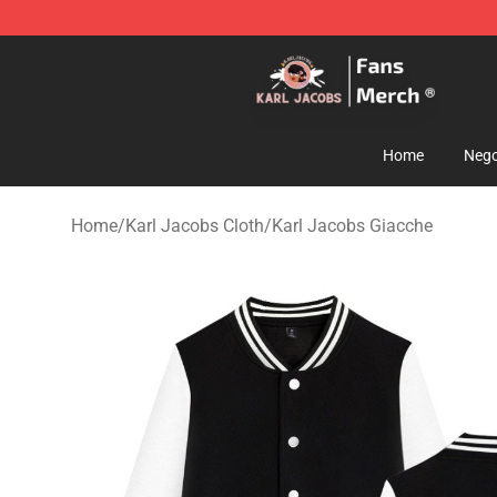
Karl Jacobs Store - Official Karl Jacobs Merchandise 
Home
Nego
Home
/
Karl Jacobs Cloth
/
Karl Jacobs Giacche