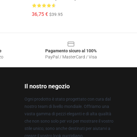
36,75 €
$39.95
e
Pagamento sicuro al 100%
zo
PayPal / MasterCard / Visa
Il nostro negozio
Ogni prodotto è stato progettato con cura dal
nostro team di livello mondiale. Offriamo una
vasta gamma di pezzi eleganti e di alta qualità
che non sono solo per voi per mostrare il vostro
stile unico; sono anche destinati per aiutarvi a
creare il vostro look quotidiano.