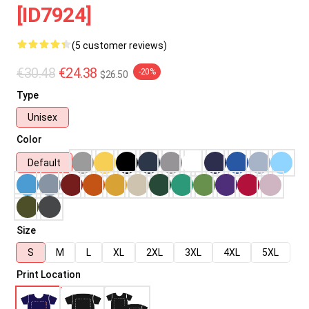
[ID7924]
(5 customer reviews)
€30.48
€24.38
-20%
$26.50
Type
Unisex
Color
Default
Size
S
M
L
XL
2XL
3XL
4XL
5XL
Print Location