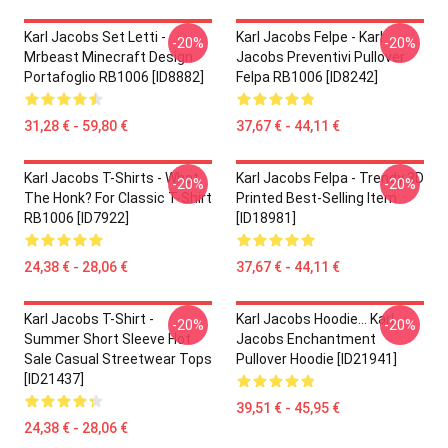
Karl Jacobs Set Letti -
Karl Jacobs Felpe - Karl
-20%
-20%
Mrbeast Minecraft Design
Jacobs Preventivi Pullover
Portafoglio RB1006 [ID8882]
Felpa RB1006 [ID8242]
31,28 € - 59,80 €
37,67 € - 44,11 €
Karl Jacobs T-Shirts - What
Karl Jacobs Felpa - Trendy 3D
-20%
-20%
The Honk? For Classic T-Shirt
Printed Best-Selling Item
RB1006 [ID7922]
[ID18981]
24,38 € - 28,06 €
37,67 € - 44,11 €
Karl Jacobs T-Shirt -
Karl Jacobs Hoodie... Karl
-20%
-20%
Summer Short Sleeve Hot
Jacobs Enchantment
Sale Casual Streetwear Tops
Pullover Hoodie [ID21941]
[ID21437]
39,51 € - 45,95 €
24,38 € - 28,06 €