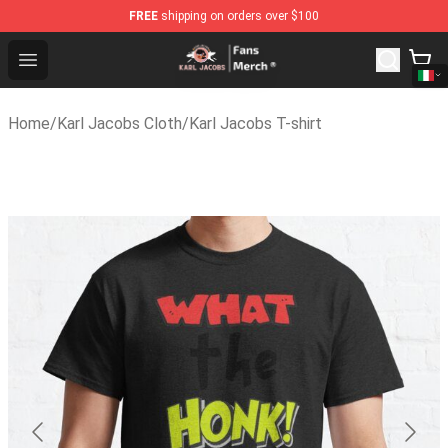
FREE
shipping on orders over $100
Karl Jacobs Store - Official Karl Jacobs Merchandise Sh
Open menu
Home
/
Karl Jacobs Cloth
/
Karl Jacobs T-shirt