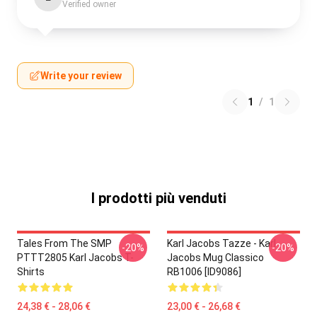
Verified owner
Write your review
1
/
1
I prodotti più venduti
Tales From The SMP
Karl Jacobs Tazze - Karl
-20%
-20%
PTTT2805 Karl Jacobs T-
Jacobs Mug Classico
Shirts
RB1006 [ID9086]
24,38 € - 28,06 €
23,00 € - 26,68 €