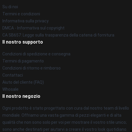
Su di noi
Termini e condizioni
Informativa sulla privacy
DMCA - Informativa sul copyright
CA SB657: Legge sulla trasparenza della catena di fornitura
Il nostro supporto
Condizioni di spedizione e consegna
Termini di pagamento
Condizioni di ritorno e rimborso
Contattaci
Aiuto del cliente (FAQ)
Whosale
Il nostro negozio
Ogni prodotto è stato progettato con cura dal nostro team di livello
mondiale. Offriamo una vasta gamma di pezzi eleganti e di alta
qualità che non sono solo per voi per mostrare il vostro stile unico;
sono anche destinati per aiutarvi a creare il vostro look quotidiano.